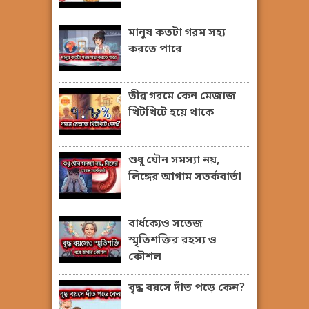
মানুষ কতটা গরম সহ্য
করতে পারে
তীব্র গরমে কেন মেজাজ
খিটখিটে হয়ে থাকে
শুধু যৌন সমস্যা নয়,
লিঙ্গের আগাম সতর্কবার্তা
বার্ধক্যেও সতেজ
স্মৃতিশক্তির রহস্য ও
কৌশল
বৃদ্ধ বয়সে দাঁত পড়ে কেন?