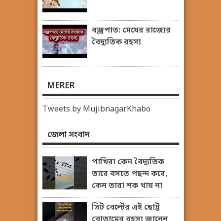
বজ্রপাত: মেঘের রাজ্যের
বৈদ্যুতিক রহস্য
MERER
Tweets by MujibnagarKhabo
জেলা সংবাদ
পাখিরা কেন বৈদ্যুতিক
তারে বসতে পছন্দ করে,
কেন তারা শক খায় না
সিট বেল্টের এই ছোট্ট
বোতামের রহস্য জানেন