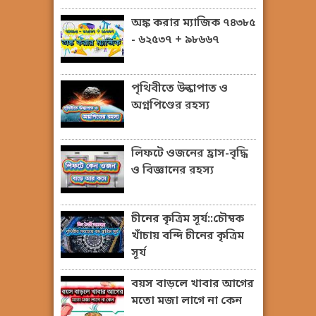
অঙ্ক করার ম্যাজিক ৭৪৩৮৫
- ৬২৫৩৭ + ৯৮৬৬৭
পৃথিবীতে উল্কাপাত ও
অগ্নপিণ্ডের রহস্য
লিফটে ওজনের হ্রাস-বৃদ্ধি
ও বিজ্ঞানের রহস্য
চীনের কৃত্রিম সূর্য::চৌম্বক
খাঁচায় বন্দি চীনের কৃত্রিম
সূর্য
বয়স বাড়লে খাবার আগের
মতো মজা লাগে না কেন