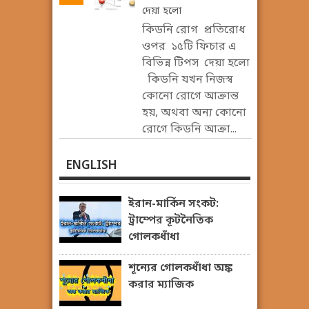
দেয়া হলো
কিডনি রোগ প্রতিরোধ
ওপর ১৫টি ফিচার এ
বিভিন্ন টিপস দেয়া হলো
কিডনি যখন নিজস্ব
কোনো রোগে আক্রান্ত
হয়, অথবা অন্য কোনো
রোগে কিডনি আক্রা...
ENGLISH
ইরান-মার্কিন সংকট:
ট্রাম্পের কূটনৈতিক
গোলকধাঁধা
শূন্যের গোলকধাঁধা অঙ্ক
করার ম্যাজিক