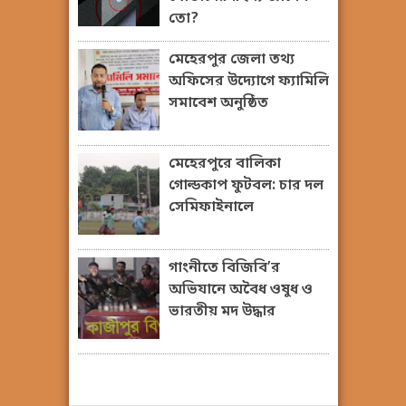
তো?
মেহেরপুর জেলা তথ্য
অফিসের উদ্যোগে ফ্যামিলি
সমাবেশ অনুষ্ঠিত
মেহেরপুরে বালিকা
গোল্ডকাপ ফুটবল: চার দল
সেমিফাইনালে
গাংনীতে বিজিবি’র
অভিযানে অবৈধ ওষুধ ও
ভারতীয় মদ উদ্ধার