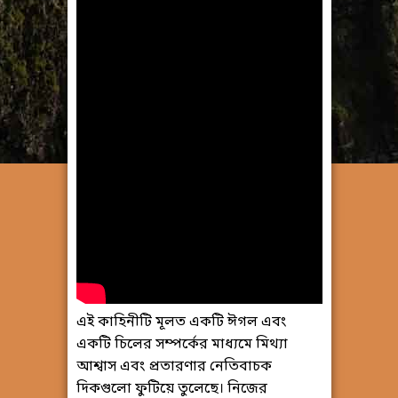
এই কাহিনীটি মূলত একটি ঈগল এবং
একটি চিলের সম্পর্কের মাধ্যমে মিথ্যা
আশ্বাস এবং প্রতারণার নেতিবাচক
দিকগুলো ফুটিয়ে তুলেছে। নিজের