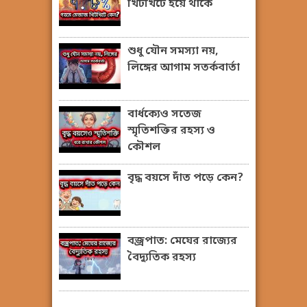
খিটখিটে হয়ে থাকে
শুধু যৌন সমস্যা নয়,
লিঙ্গের আগাম সতর্কবার্তা
বার্ধক্যেও সতেজ
স্মৃতিশক্তির রহস্য ও
কৌশল
বৃদ্ধ বয়সে দাঁত পড়ে কেন?
বজ্রপাত: মেঘের রাজ্যের
বৈদ্যুতিক রহস্য