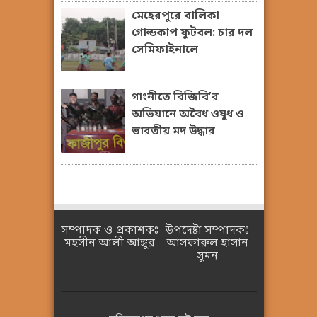
মেহেরপুরে বালিকা
গোল্ডকাপ ফুটবল: চার দল
সেমিফাইনালে
গাংনীতে বিজিবি’র
অভিযানে অবৈধ ওষুধ ও
ভারতীয় মদ উদ্ধার
সম্পাদক ও প্রকাশকঃ
উপদেষ্টা সম্পাদকঃ
মহসীন আলী আঙ্গুর
আসফারুল হাসান
সুমন