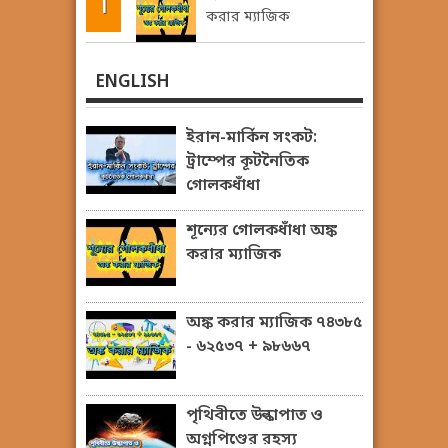
করার ম্যাজিক
ENGLISH
ইরান-মার্কিন সংকট:
ট্রাম্পের কূটনৈতিক
গোলকধাঁধা
শূন্যের গোলকধাঁধা অঙ্ক
করার ম্যাজিক
অঙ্ক করার ম্যাজিক ৭৪৩৮৫
- ৬২৫৩৭ + ৯৮৬৬৭
পৃথিবীতে উল্কাপাত ও
অগ্নপিণ্ডের রহস্য