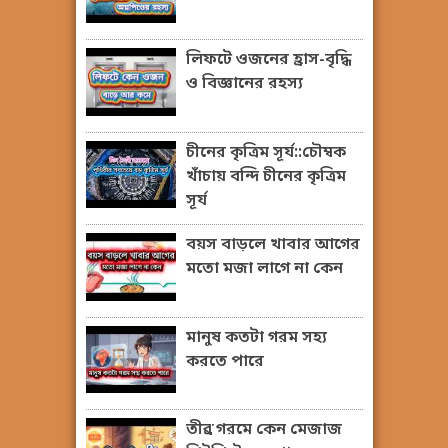
লিফটে ওজনের হ্রাস-বৃদ্ধি
ও বিজ্ঞানের রহস্য
চীনের কৃত্রিম সূর্য::চৌম্বক
খাঁচায় বন্দি চীনের কৃত্রিম
সূর্য
বয়স বাড়লে খাবার আগের
মতো মজা লাগে না কেন
মানুষ কতটা গরম সহ্য
করতে পারে
তীব্র গরমে কেন মেজাজ