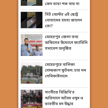
কেন তারা শক খায় না
সিট বেল্টের এই ছোট্ট
বোতামের রহস্য জানেন
তো?
মেহেরপুর জেলা তথ্য
অফিসের উদ্যোগে ফ্যামিলি
সমাবেশ অনুষ্ঠিত
মেহেরপুরে বালিকা
গোল্ডকাপ ফুটবল: চার দল
সেমিফাইনালে
গাংনীতে বিজিবি’র
অভিযানে অবৈধ ওষুধ ও
ভারতীয় মদ উদ্ধার