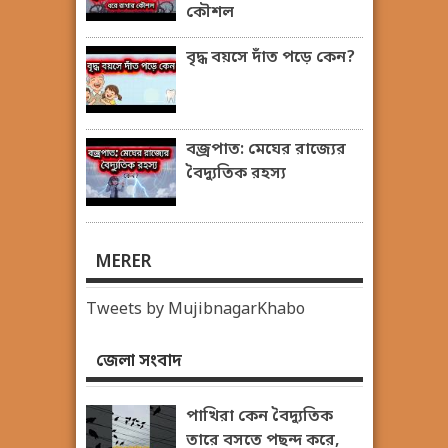
কৌশল
বৃদ্ধ বয়সে দাঁত পড়ে কেন?
বজ্রপাত: মেঘের রাজ্যের
বৈদ্যুতিক রহস্য
MERER
Tweets by MujibnagarKhabo
জেলা সংবাদ
পাখিরা কেন বৈদ্যুতিক
তারে বসতে পছন্দ করে,