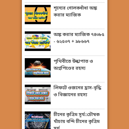
শূন্যের গোলকধাঁধা অঙ্ক
করার ম্যাজিক
অঙ্ক করার ম্যাজিক ৭৪৩৮৫
- ৬২৫৩৭ + ৯৮৬৬৭
পৃথিবীতে উল্কাপাত ও
অগ্নপিণ্ডের রহস্য
লিফটে ওজনের হ্রাস-বৃদ্ধি
ও বিজ্ঞানের রহস্য
চীনের কৃত্রিম সূর্য::চৌম্বক
খাঁচায় বন্দি চীনের কৃত্রিম
সূর্য