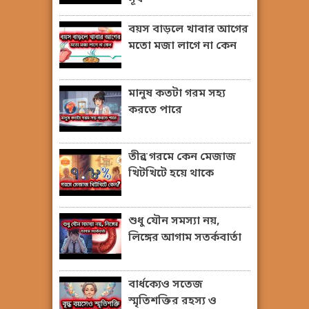
বয়স বাড়লে খাবার আগের
মতো মজা লাগে না কেন
মানুষ কতটা গরম সহ্য
করতে পারে
তীব্র গরমে কেন মেজাজ
খিটখিটে হয়ে থাকে
শুধু যৌন সমস্যা নয়,
লিঙ্গের আগাম সতর্কবার্তা
বার্ধক্যেও সতেজ
স্মৃতিশক্তির রহস্য ও