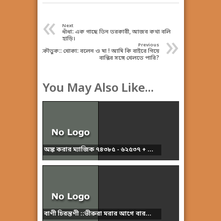
«
Next
ধাঁধা: এক গাছে তিন তরকারী, আজব কথা বলি
»
হাড়ি।
Previous
কৌতুক:: খোকা: বলেন ও মা ! আমি কি বাইরে গিয়ে
বাপ্পির সঙ্গে খেলতে পারি?
You May Also Like...
অঙ্ক করার ম্যাজিক ৭৪৩৮৫ - ৬২৫৩৭ + ...
বাণী চিরন্তণী ::ভীরুরা মরার আগে বার...