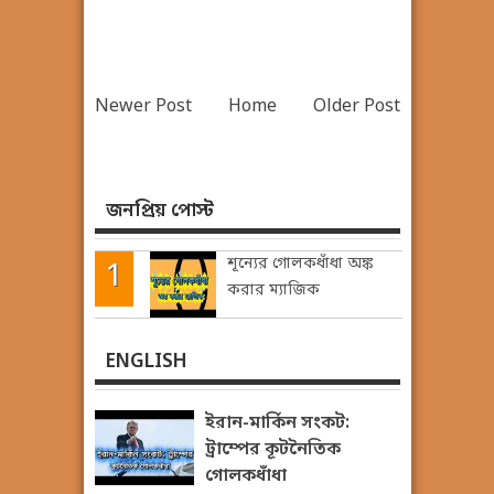
Newer Post
Home
Older Post
জনপ্রিয় পোস্ট
শূন্যের গোলকধাঁধা অঙ্ক
করার ম্যাজিক
ENGLISH
ইরান-মার্কিন সংকট:
ট্রাম্পের কূটনৈতিক
গোলকধাঁধা