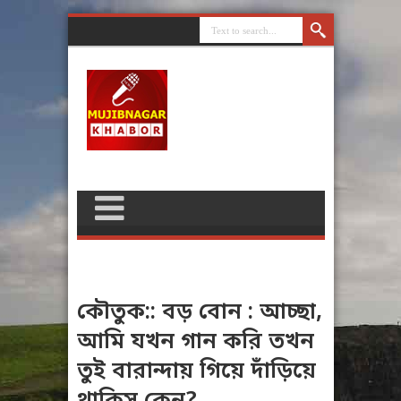
কৌতুক:: বড় বোন : আচ্ছা,
আমি যখন গান করি তখন
তুই বারান্দায় গিয়ে দাঁড়িয়ে