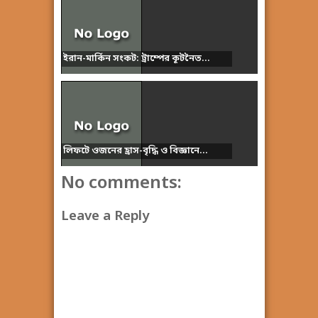
ইরান-মার্কিন সংকট: ট্রাম্পের কূটনৈত...
লিফটে ওজনের হ্রাস-বৃদ্ধি ও বিজ্ঞানে...
No comments:
Leave a Reply