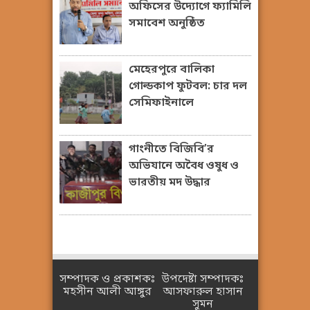
অফিসের উদ্যোগে ফ্যামিলি
সমাবেশ অনুষ্ঠিত
মেহেরপুরে বালিকা
গোল্ডকাপ ফুটবল: চার দল
সেমিফাইনালে
গাংনীতে বিজিবি’র
অভিযানে অবৈধ ওষুধ ও
ভারতীয় মদ উদ্ধার
সম্পাদক ও প্রকাশকঃ
উপদেষ্টা সম্পাদকঃ
মহসীন আলী আঙ্গুর
আসফারুল হাসান
সুমন