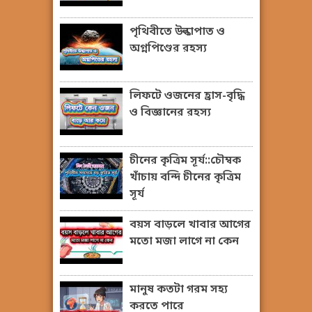
পৃথিবীতে উল্কাপাত ও
অগ্নপিণ্ডের রহস্য
লিফটে ওজনের হ্রাস-বৃদ্ধি
ও বিজ্ঞানের রহস্য
চীনের কৃত্রিম সূর্য::চৌম্বক
খাঁচায় বন্দি চীনের কৃত্রিম
সূর্য
বয়স বাড়লে খাবার আগের
মতো মজা লাগে না কেন
মানুষ কতটা গরম সহ্য
করতে পারে