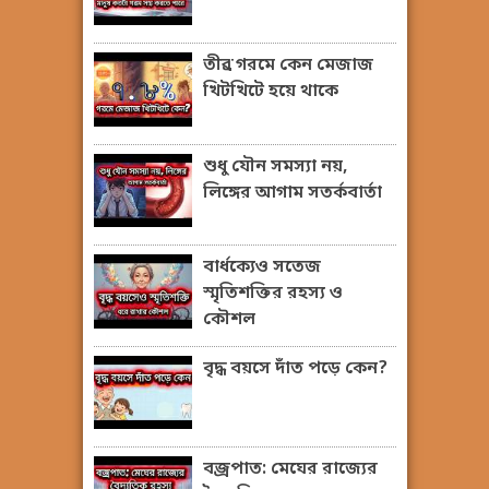
তীব্র গরমে কেন মেজাজ
খিটখিটে হয়ে থাকে
শুধু যৌন সমস্যা নয়,
লিঙ্গের আগাম সতর্কবার্তা
বার্ধক্যেও সতেজ
স্মৃতিশক্তির রহস্য ও
কৌশল
বৃদ্ধ বয়সে দাঁত পড়ে কেন?
বজ্রপাত: মেঘের রাজ্যের