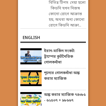
বিভিন্ন টিপস দেয়া হলো
কিডনি যখন নিজস্ব
কোনো রোগে আক্রান্ত
হয়, অথবা অন্য কোনো
রোগে কিডনি আক্রা...
ENGLISH
ইরান-মার্কিন সংকট:
ট্রাম্পের কূটনৈতিক
গোলকধাঁধা
শূন্যের গোলকধাঁধা অঙ্ক
করার ম্যাজিক
অঙ্ক করার ম্যাজিক ৭৪৩৮৫
- ৬২৫৩৭ + ৯৮৬৬৭