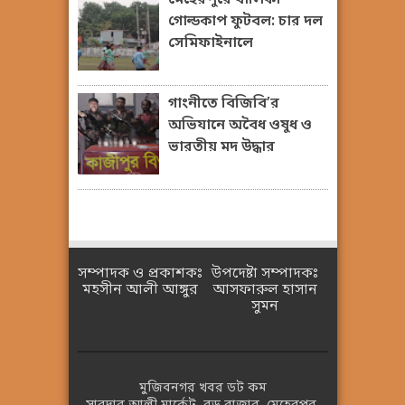
মেহেরপুরে বালিকা
গোল্ডকাপ ফুটবল: চার দল
সেমিফাইনালে
গাংনীতে বিজিবি’র
অভিযানে অবৈধ ওষুধ ও
ভারতীয় মদ উদ্ধার
সম্পাদক ও প্রকাশকঃ
উপদেষ্টা সম্পাদকঃ
মহসীন আলী আঙ্গুর
আসফারুল হাসান
সুমন
মুজিবনগর খবর ডট কম