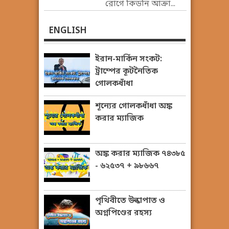
রোগে কিডনি আক্রা...
ENGLISH
ইরান-মার্কিন সংকট:
ট্রাম্পের কূটনৈতিক
গোলকধাঁধা
শূন্যের গোলকধাঁধা অঙ্ক
করার ম্যাজিক
অঙ্ক করার ম্যাজিক ৭৪৩৮৫
- ৬২৫৩৭ + ৯৮৬৬৭
পৃথিবীতে উল্কাপাত ও
অগ্নপিণ্ডের রহস্য