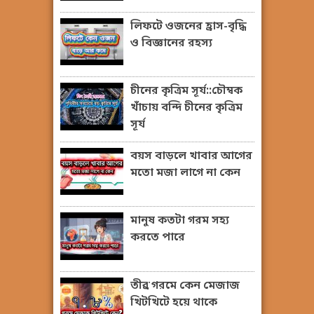
লিফটে ওজনের হ্রাস-বৃদ্ধি
ও বিজ্ঞানের রহস্য
চীনের কৃত্রিম সূর্য::চৌম্বক
খাঁচায় বন্দি চীনের কৃত্রিম
সূর্য
বয়স বাড়লে খাবার আগের
মতো মজা লাগে না কেন
মানুষ কতটা গরম সহ্য
করতে পারে
তীব্র গরমে কেন মেজাজ
খিটখিটে হয়ে থাকে