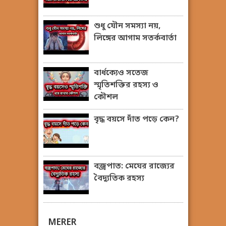
শুধু যৌন সমস্যা নয়,
লিঙ্গের আগাম সতর্কবার্তা
বার্ধক্যেও সতেজ
স্মৃতিশক্তির রহস্য ও
কৌশল
বৃদ্ধ বয়সে দাঁত পড়ে কেন?
বজ্রপাত: মেঘের রাজ্যের
বৈদ্যুতিক রহস্য
MERER