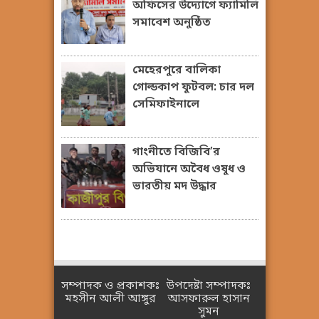
অফিসের উদ্যোগে ফ্যামিলি
সমাবেশ অনুষ্ঠিত
মেহেরপুরে বালিকা
গোল্ডকাপ ফুটবল: চার দল
সেমিফাইনালে
গাংনীতে বিজিবি’র
অভিযানে অবৈধ ওষুধ ও
ভারতীয় মদ উদ্ধার
সম্পাদক ও প্রকাশকঃ
উপদেষ্টা সম্পাদকঃ
মহসীন আলী আঙ্গুর
আসফারুল হাসান
সুমন