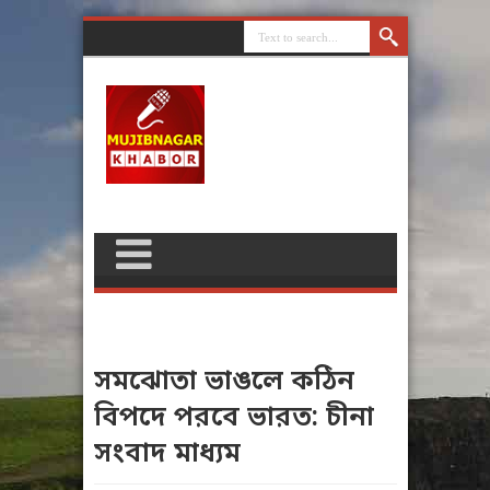
সমঝোতা ভাঙলে কঠিন
বিপদে পরবে ভারত: চীনা
সংবাদ মাধ্যম