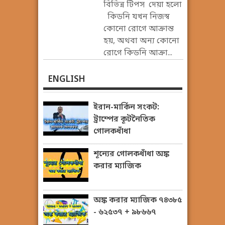
বিভিন্ন টিপস দেয়া হলো
কিডনি যখন নিজস্ব
কোনো রোগে আক্রান্ত
হয়, অথবা অন্য কোনো
রোগে কিডনি আক্রা...
ENGLISH
ইরান-মার্কিন সংকট:
ট্রাম্পের কূটনৈতিক
গোলকধাঁধা
শূন্যের গোলকধাঁধা অঙ্ক
করার ম্যাজিক
অঙ্ক করার ম্যাজিক ৭৪৩৮৫
- ৬২৫৩৭ + ৯৮৬৬৭