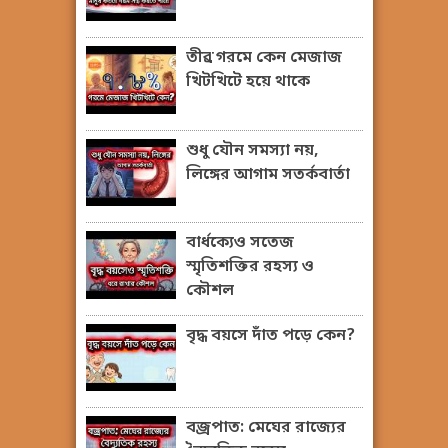
তীব্র গরমে কেন মেজাজ
খিটখিটে হয়ে থাকে
শুধু যৌন সমস্যা নয়,
লিঙ্গের আগাম সতর্কবার্তা
বার্ধক্যেও সতেজ
স্মৃতিশক্তির রহস্য ও
কৌশল
বৃদ্ধ বয়সে দাঁত পড়ে কেন?
বজ্রপাত: মেঘের রাজ্যের