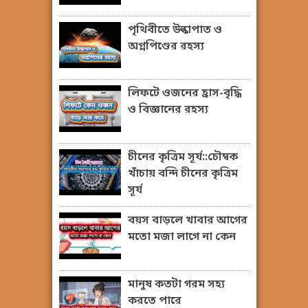
পৃথিবীতে উল্কাপাত ও
অগ্নপিণ্ডের রহস্য
লিফটে ওজনের হ্রাস-বৃদ্ধি
ও বিজ্ঞানের রহস্য
চীনের কৃত্রিম সূর্য::চৌম্বক
খাঁচায় বন্দি চীনের কৃত্রিম
সূর্য
বয়স বাড়লে খাবার আগের
মতো মজা লাগে না কেন
মানুষ কতটা গরম সহ্য
করতে পারে