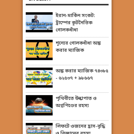
ইরান-মার্কিন সংকট:
ট্রাম্পের কূটনৈতিক
গোলকধাঁধা
শূন্যের গোলকধাঁধা অঙ্ক
করার ম্যাজিক
অঙ্ক করার ম্যাজিক ৭৪৩৮৫
- ৬২৫৩৭ + ৯৮৬৬৭
পৃথিবীতে উল্কাপাত ও
অগ্নপিণ্ডের রহস্য
লিফটে ওজনের হ্রাস-বৃদ্ধি
ও বিজ্ঞানের রহস্য