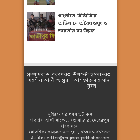
গাংনীতে বিজিবি’র
অভিযানে অবৈধ ওষুধ ও
ভারতীয় মদ উদ্ধার
সম্পাদক ও প্রকাশকঃ
উপদেষ্টা সম্পাদকঃ
মহসীন আলী আঙ্গুর
আসফারুল হাসান
সুমন
মুজিবনগর খবর ডট কম
সাবদার আলী মার্কেট, বড় বাজার, মেহেরপুর,
বাংলাদেশ।
মোবাইলঃ
০১৯০৫-৪০৬২৯৮
,
০১৭১১-৩১১৩৮৬
ইমেইলঃ
editor@mujibnagarkhabor.com