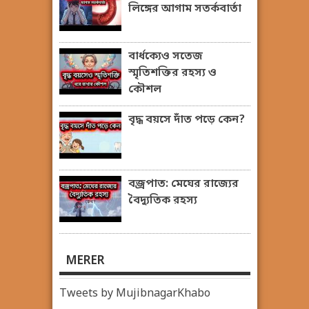
লিঙ্গের আগাম সতর্কবার্তা
বার্ধক্যেও সতেজ
স্মৃতিশক্তির রহস্য ও
কৌশল
বৃদ্ধ বয়সে দাঁত পড়ে কেন?
বজ্রপাত: মেঘের রাজ্যের
বৈদ্যুতিক রহস্য
MERER
Tweets by MujibnagarKhabo