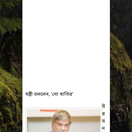
মন্ত্রী বললেন, ‘নো খাতির’
উ
ন্ন
য়
ন