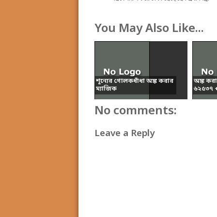
You May Also Like...
শূন্যের গোলকধাঁধা অঙ্ক করার
অঙ্ক কর
ম্যাজিক
৬২৫৩৭ + 
No comments:
Leave a Reply