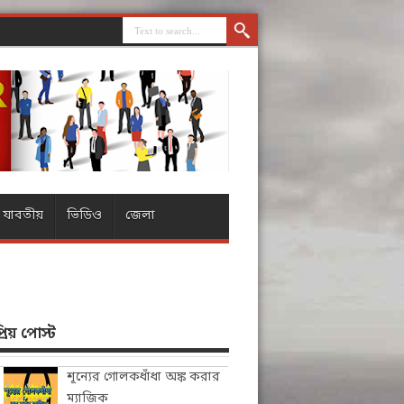
যাবতীয়
ভিডিও
জেলা
িয় পোস্ট
শূন্যের গোলকধাঁধা অঙ্ক করার
ম্যাজিক