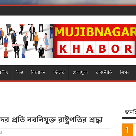
ার ম্যাজিক
াতীয়
বিশ্ব
বিনোদন
ফিচার
খেলাধুলা
রাজনীতি
শিক্ষা
জনপ্র
প্রতি নবনিযুক্ত রাষ্ট্রপতির শ্রদ্ধা
23