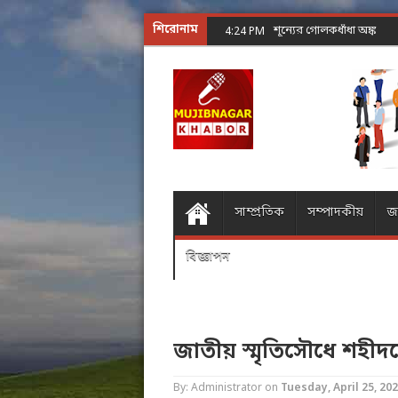
শিরোনাম
শূন্যের গোলকধাঁধা অঙ্ক কর
4:24 PM
সাম্প্রতিক
সম্পাদকীয়
জ
বিজ্ঞাপন
জাতীয় স্মৃতিসৌধে শহীদদের 
By: Administrator
on
Tuesday, April 25, 20