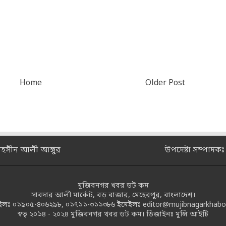
Home
Older Post
মহসীন আলী আঙ্গুর
উপদেষ্টা সম্পাদক
মুজিবনগর খবর ডট কম
সাবদার আলী মার্কেট, বড় বাজার, মেহেরপুর, বাংলাদেশ।
ইলঃ
০১৯০৫-৪০৬২৯৮
,
০১৭১১-৩১১৩৮৬
ইমেইলঃ
editor@mujibnagarkhabo
স্বত্ব ২০১৪ - ২০২৪
মুজিবনগর খবর ডট কম।
ডিজাইনঃ
মুন্সি আইটি