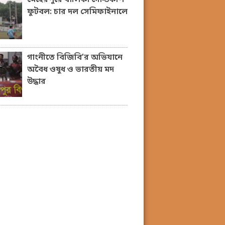
ফুটবল: চার দল সেমিফাইনালে
গাংনীতে বিজিবি’র অভিযানে
অবৈধ ওষুধ ও ভারতীয় মদ
উদ্ধার