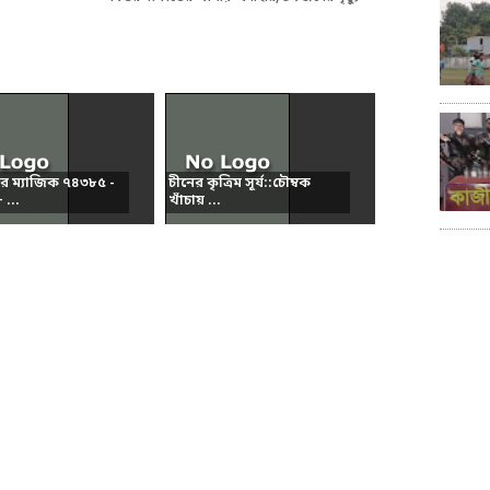
ার ম্যাজিক ৭৪৩৮৫ -
চীনের কৃত্রিম সূর্য::চৌম্বক
...
খাঁচায় ...