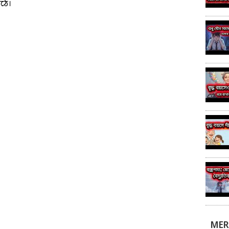
ঠে।
MER