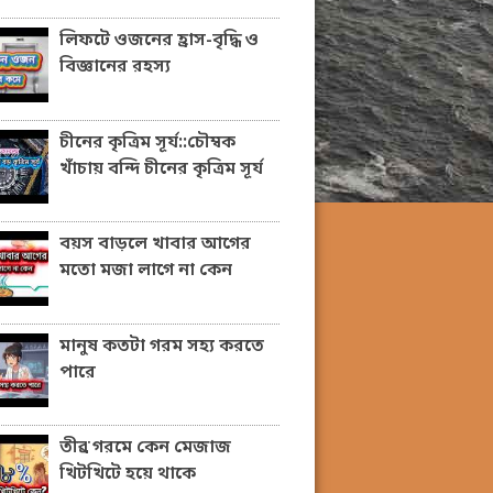
লিফটে ওজনের হ্রাস-বৃদ্ধি ও
বিজ্ঞানের রহস্য
চীনের কৃত্রিম সূর্য::চৌম্বক
খাঁচায় বন্দি চীনের কৃত্রিম সূর্য
বয়স বাড়লে খাবার আগের
মতো মজা লাগে না কেন
মানুষ কতটা গরম সহ্য করতে
পারে
তীব্র গরমে কেন মেজাজ
খিটখিটে হয়ে থাকে