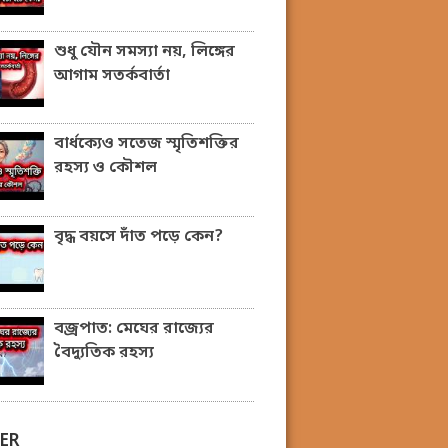
শুধু যৌন সমস্যা নয়, লিঙ্গের
আগাম সতর্কবার্তা
বার্ধক্যেও সতেজ স্মৃতিশক্তির
রহস্য ও কৌশল
বৃদ্ধ বয়সে দাঁত পড়ে কেন?
বজ্রপাত: মেঘের রাজ্যের
বৈদ্যুতিক রহস্য
ER