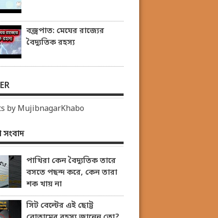
বজ্রপাত: মেঘের রাজ্যের
বৈদ্যুতিক রহস্য
ER
s by MujibnagarKhabo
 সংবাদ
পাখিরা কেন বৈদ্যুতিক তারে
বসতে পছন্দ করে, কেন তারা
শক খায় না
সিট বেল্টের এই ছোট্ট
বোতামের রহস্য জানেন তো?