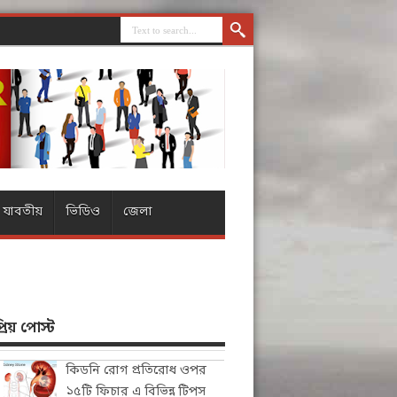
যাবতীয়
ভিডিও
জেলা
িয় পোস্ট
কিডনি রোগ প্রতিরোধ ওপর
১৫টি ফিচার এ বিভিন্ন টিপস