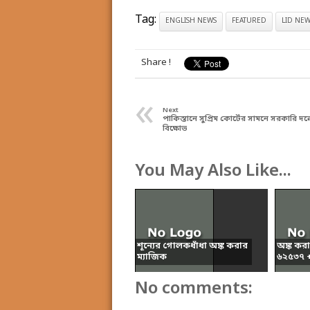
Tag:
ENGLISH NEWS
FEATURED
LID NEW
Share !
«
Next
পাকিস্তানে সুপ্রিম কোর্টের সামনে সরকারি দ
বিক্ষোভ
You May Also Like...
শূন্যের গোলকধাঁধা অঙ্ক করার
অঙ্ক কর
ম্যাজিক
৬২৫৩৭ + 
No comments: