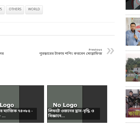
S
OTHERS
WORLD
»
Previous
লের
পুরস্কারের টাকায় শপিং করবেন মোস্তাফিজ
ার ম্যাজিক ৭৪৩৮৫ -
লিফটে ওজনের হ্রাস-বৃদ্ধি ও
...
বিজ্ঞানে...