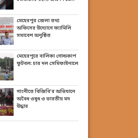
মেহেরপুর জেলা তথ্য
অফিসের উদ্যোগে ফ্যামিলি
সমাবেশ অনুষ্ঠিত
মেহেরপুরে বালিকা গোল্ডকাপ
ফুটবল: চার দল সেমিফাইনালে
গাংনীতে বিজিবি’র অভিযানে
অবৈধ ওষুধ ও ভারতীয় মদ
উদ্ধার