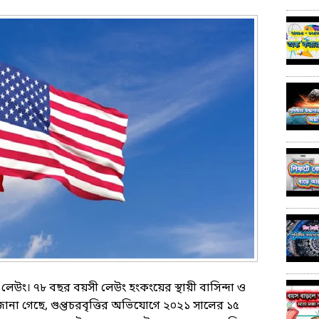
ান লেউং। ৭৮ বছর বয়সী লেউং হংকংয়ের স্থায়ী বাসিন্দা ও
দনে জানা গেছে, গুপ্তচরবৃত্তির অভিযোগে ২০২১ সালের ১৫