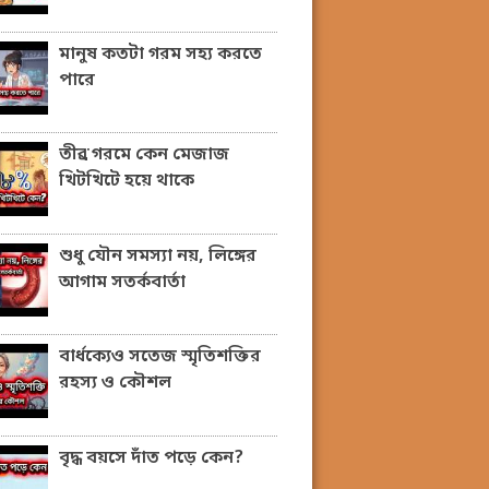
মানুষ কতটা গরম সহ্য করতে
পারে
তীব্র গরমে কেন মেজাজ
খিটখিটে হয়ে থাকে
শুধু যৌন সমস্যা নয়, লিঙ্গের
আগাম সতর্কবার্তা
বার্ধক্যেও সতেজ স্মৃতিশক্তির
রহস্য ও কৌশল
বৃদ্ধ বয়সে দাঁত পড়ে কেন?