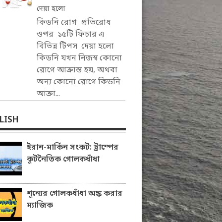
দেয়া হলো
কিডনি রোগ প্রতিরোধ
ওপর ১৫টি ফিচার এ
বিভিন্ন টিপস দেয়া হলো
কিডনি যখন নিজস্ব কোনো
রোগে আক্রান্ত হয়, অথবা
অন্য কোনো রোগে কিডনি
আক্রা...
LISH
ইরান-মার্কিন সংকট: ট্রাম্পের
কূটনৈতিক গোলকধাঁধা
শূন্যের গোলকধাঁধা অঙ্ক করার
ম্যাজিক