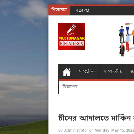
শিরোনাম
শূন্যের গোলকধাঁধা অঙ্ক কর
4:24 PM
সাম্প্রতিক
সম্পাদকীয়
জ
বিজ্ঞাপন
চীনের আদালতে মার্কিন
By: Administrator
on
Monday, May 15, 202