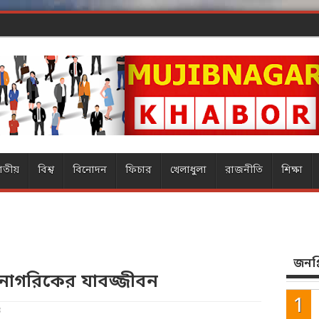
ার
াতীয়
বিশ্ব
বিনোদন
ফিচার
খেলাধুলা
রাজনীতি
শিক্ষা
জনপ্র
 নাগরিকের যাবজ্জীবন
3