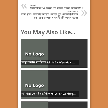
«
Next
»
সিরিয়াকে ১২ বছর পর কাছে টানল আরব লীগ
Previous
বিরল দৃশ্য: অসহায় মায়ের মেহেরপুর জেলাপ্রশাসক
কেj প্রকৃত আদর সবাই যদি অমন হতো
You May Also Like...
অঙ্ক করার ম্যাজিক ৭৪৩৮৫ - ৬২৫৩৭ + ...
পাখিরা কেন বৈদ্যুতিক তারে বসতে পছন্...