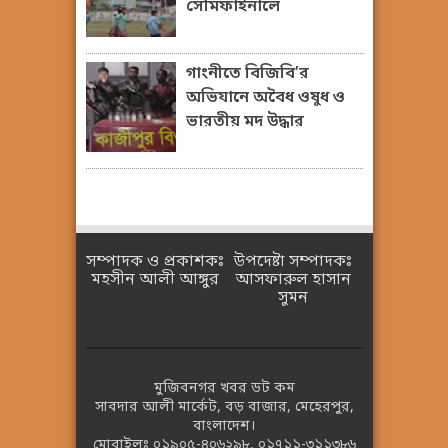
সেমিফাইনালে
গাংনীতে বিজিবি’র
অভিযানে অবৈধ ওষুধ ও
ভারতীয় মদ উদ্ধার
সম্পাদক ও প্রকাশকঃ
উপদেষ্টা সম্পাদকঃ
মহসীন আলী আঙ্গুর
আসফারুল হাসান
সুমন
মুজিবনগর খবর ডট কম
সাবদার আলী মার্কেট, বড় বাজার, মেহেরপুর,
বাংলাদেশ।
মোবাইলঃ
০১৯০৫-৪০৬২৯৮
,
০১৭১১-৩১১৩৮৬