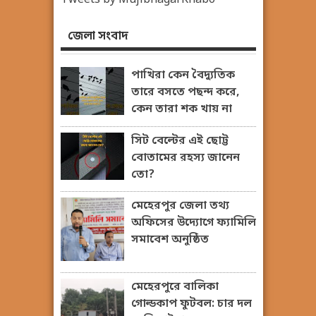
Tweets by MujibnagarKhabo
জেলা সংবাদ
পাখিরা কেন বৈদ্যুতিক
তারে বসতে পছন্দ করে,
কেন তারা শক খায় না
সিট বেল্টের এই ছোট্ট
বোতামের রহস্য জানেন
তো?
মেহেরপুর জেলা তথ্য
অফিসের উদ্যোগে ফ্যামিলি
সমাবেশ অনুষ্ঠিত
মেহেরপুরে বালিকা
গোল্ডকাপ ফুটবল: চার দল