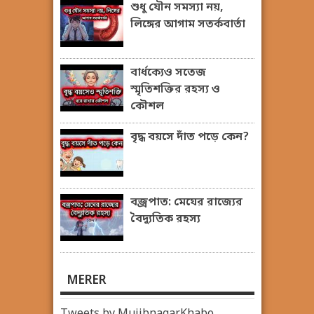
শুধু যৌন সমস্যা নয়,
লিঙ্গের আগাম সতর্কবার্তা
বার্ধক্যেও সতেজ
স্মৃতিশক্তির রহস্য ও
কৌশল
বৃদ্ধ বয়সে দাঁত পড়ে কেন?
বজ্রপাত: মেঘের রাজ্যের
বৈদ্যুতিক রহস্য
MERER