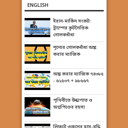
ENGLISH
ইরান-মার্কিন সংকট:
ট্রাম্পের কূটনৈতিক
গোলকধাঁধা
শূন্যের গোলকধাঁধা অঙ্ক
করার ম্যাজিক
অঙ্ক করার ম্যাজিক ৭৪৩৮৫
- ৬২৫৩৭ + ৯৮৬৬৭
পৃথিবীতে উল্কাপাত ও
অগ্নপিণ্ডের রহস্য
লিফটে ওজনের হ্রাস-বৃদ্ধি