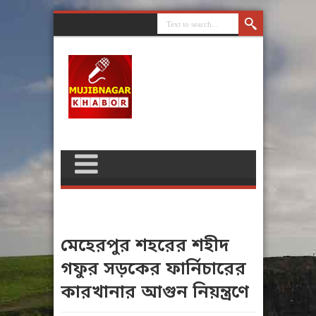
মেহেরপুর শহরের শহীদ
গফুর সড়কের ফার্নিচারের
কারখানার আগুন নিয়ন্ত্রণে