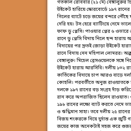
গতকাল রোববার (২১ মে) বেঙ্গালুরুর চিন্
উইকেট হারিয়ে স্কোরবোর্ডে ১৯৭ রানের স
গিলের ব্যাটে চড়ে জয়ের বন্দরে পৌঁছে য
দেরি হয়। টস হেরে ব্যাটিংয়ে নেমে ভাল
ফাফ ডু প্লেসি। পাওয়ার প্লের ৬ ওভারে
রানে ডু প্লেসি বিদায় নিলে ছন্দ হারায়
বিদায়ের পর দ্রুতই জোড়া উইকেট হারায়
রানে বিদায় নেন মহিপাল লোমরর। অল্প
বেঙ্গালুরু। মিচেল ব্রেসওয়েলকে সঙ্গ
উইকেট হারায় আরসিবি। দলীয় ১৩২ রা
কার্তিকের বিদায়ে চাপ আরও বাড়ে দলট
কোহলি। পরবর্তীতে অনুজ রাওয়াতকে সঙ্গে 
দলকে ১৯৭ রানের বড় সংগ্রহ দাঁড় কর
রান করে অপরাজিত ছিলেন রাওয়াত। গু
১৯৮ রানের লক্ষ্যে ব্যাট করতে নেমে ভ
ও ঋদ্ধিমান সাহা। তবে দলীয় ২৫ রান
বিজয় শংকরকে নিয়ে দুর্দান্ত এক জুট
জয়ের কাজ অনেকটাই সহজ করে গুজরা