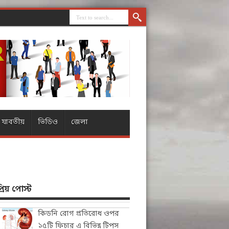
যাবতীয়
ভিডিও
জেলা
িয় পোস্ট
কিডনি রোগ প্রতিরোধ ওপর
১৫টি ফিচার এ বিভিন্ন টিপস