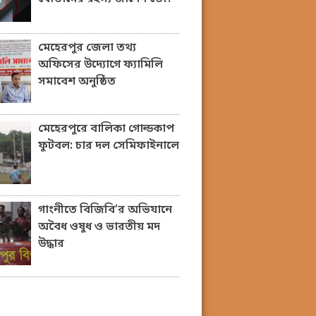
মেহেরপুর জেলা তথ্য
অফিসের উদ্যোগে ফ্যামিলি
সমাবেশ অনুষ্ঠিত
মেহেরপুরে বালিকা গোল্ডকাপ
ফুটবল: চার দল সেমিফাইনালে
গাংনীতে বিজিবি’র অভিযানে
অবৈধ ওষুধ ও ভারতীয় মদ
উদ্ধার