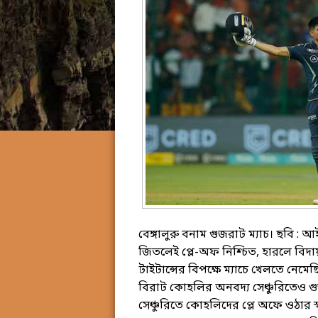
বেঙ্গালুরু বনাম গুজরাট ম্যাচ। ছবি
জিতলেই প্লে-অফ নিশ্চিত, হারলে বি
টাইটান্সের বিপক্ষে ম্যাচে খেলতে নেমেছিল
বিরাট কোহলির অনবদ্য সেঞ্চুরিতেও গু
সেঞ্চুরিতে কোহলিদের প্লে অফে ওঠার স্ব