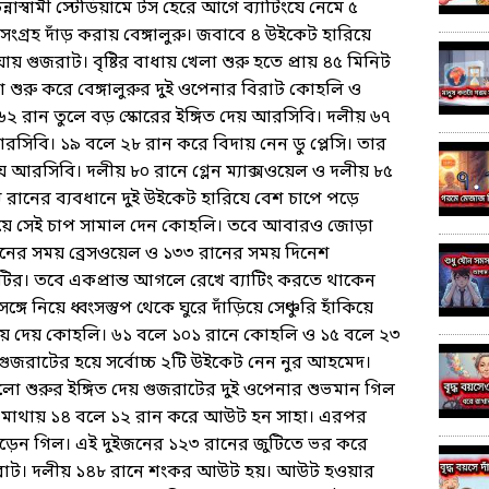
নাস্বামী স্টেডিয়ামে টস হেরে আগে ব্যাটিংযে নেমে ৫
ংগ্রহ দাঁড় করায় বেঙ্গালুরু। জবাবে ৪ উইকেট হারিয়ে
ায় গুজরাট। বৃষ্টির বাধায় খেলা শুরু হতে প্রায় ৪৫ মিনিট
ো শুরু করে বেঙ্গালুরুর দুই ওপেনার বিরাট কোহলি ও
 ৬২ রান তুলে বড় স্কোরের ইঙ্গিত দেয় আরসিবি। দলীয় ৬৭
 আরসিবি। ১৯ বলে ২৮ রান করে বিদায় নেন ডু প্লেসি। তার
 আরসিবি। দলীয় ৮০ রানে গ্লেন ম্যাক্সওয়েল ও দলীয় ৮৫
 রানের ব্যবধানে দুই উইকেট হারিযে বেশ চাপে পড়ে
ে নিয়ে সেই চাপ সামাল দেন কোহলি। তবে আবারও জোড়া
নের সময় ব্রেসওয়েল ও ১৩৩ রানের সময় দিনেশ
ির। তবে একপ্রান্ত আগলে রেখে ব্যাটিং করতে থাকেন
নিয়ে ধ্বংসস্তুপ থেকে ঘুরে দাঁড়িয়ে সেঞ্চুরি হাঁকিয়ে
িয়ে দেয় কোহলি। ৬১ বলে ১০১ রানে কোহলি ও ১৫ বলে ২৩
জরাটের হয়ে সর্বোচ্চ ২টি উইকেট নেন নুর আহমেদ।
ালো শুরুর ইঙ্গিত দেয় গুজরাটের দুই ওপেনার শুভমান গিল
ের মাথায় ১৪ বলে ১২ রান করে আউট হন সাহা। এরপর
ি গড়েন গিল। এই দুইজনের ১২৩ রানের জুটিতে ভর করে
ট। দলীয় ১৪৮ রানে শংকর আউট হয়। আউট হওয়ার