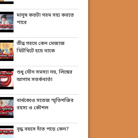
মানুষ কতটা গরম সহ্য করতে
পারে
তীব্র গরমে কেন মেজাজ
খিটখিটে হয়ে থাকে
শুধু যৌন সমস্যা নয়, লিঙ্গের
আগাম সতর্কবার্তা
বার্ধক্যেও সতেজ স্মৃতিশক্তির
রহস্য ও কৌশল
বৃদ্ধ বয়সে দাঁত পড়ে কেন?