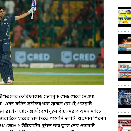
 : আইপিএলের ভেরিফায়েড ফেসবুক পেজ থেকে নেওয়া
দায়। এমন কঠিন সমীকরণকে সামনে রেখেই গুজরাট
 রয়্যাল চ্যালেঞ্জার্স বেঙ্গালুরু। বাঁচা-মরার এমন ম্যাচে
জরাটকে হারের স্বাদ দিতে পারেনি দলটি। শুভমান গিলের
প্ন ভেঙে ৬ উইকেটের দুর্দান্ত জয় তুলে নেয় গুজরাট।