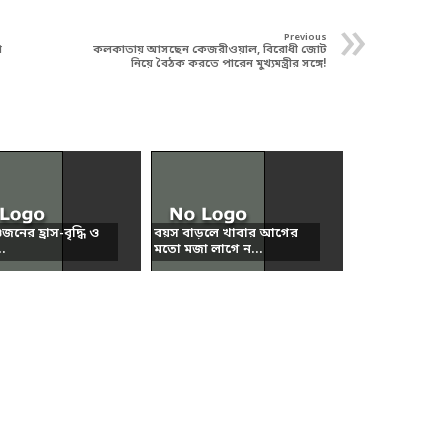
»
Previous
া
কলকাতায় আসছেন কেজরীওয়াল, বিরোধী জোট
নিয়ে বৈঠক করতে পারেন মুখ্যমন্ত্রীর সঙ্গে!
নের হ্রাস-বৃদ্ধি ও
বয়স বাড়লে খাবার আগের
..
মতো মজা লাগে ন...