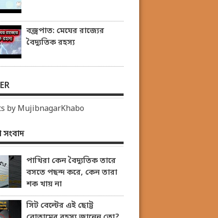
বজ্রপাত: মেঘের রাজ্যের
বৈদ্যুতিক রহস্য
ER
s by MujibnagarKhabo
 সংবাদ
পাখিরা কেন বৈদ্যুতিক তারে
বসতে পছন্দ করে, কেন তারা
শক খায় না
সিট বেল্টের এই ছোট্ট
বোতামের রহস্য জানেন তো?