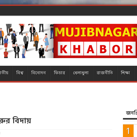
 ম্যা
াতীয়
বিশ্ব
বিনোদন
ফিচার
খেলাধুলা
রাজনীতি
শিক্ষা
জনপ্র
ুরুর বিদায়
3