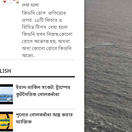
দেয়া হলো
কিডনি রোগ প্রতিরোধ
ওপর ১৫টি ফিচার এ
বিভিন্ন টিপস দেয়া হলো
কিডনি যখন নিজস্ব কোনো
রোগে আক্রান্ত হয়, অথবা
অন্য কোনো রোগে কিডনি
আক্রা...
LISH
ইরান-মার্কিন সংকট: ট্রাম্পের
কূটনৈতিক গোলকধাঁধা
শূন্যের গোলকধাঁধা অঙ্ক করার
ম্যাজিক