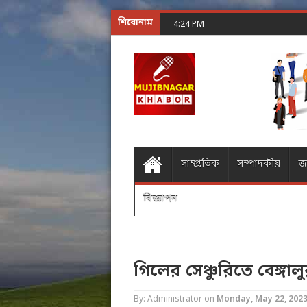
শিরোনাম
শূন্যের গোলকধাঁধা অঙ্ক করার
4:24 PM
সাম্প্রতিক
সম্পাদকীয়
জ
বিজ্ঞাপন
গিলের সেঞ্চুরিতে বেঙ্গাল
By: Administrator
on
Monday, May 22, 202