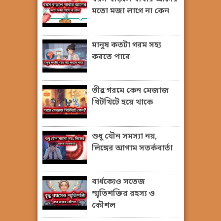
মতো মজা লাগে না কেন
মানুষ কতটা গরম সহ্য
করতে পারে
তীব্র গরমে কেন মেজাজ
খিটখিটে হয়ে থাকে
শুধু যৌন সমস্যা নয়,
লিঙ্গের আগাম সতর্কবার্তা
বার্ধক্যেও সতেজ
স্মৃতিশক্তির রহস্য ও
কৌশল