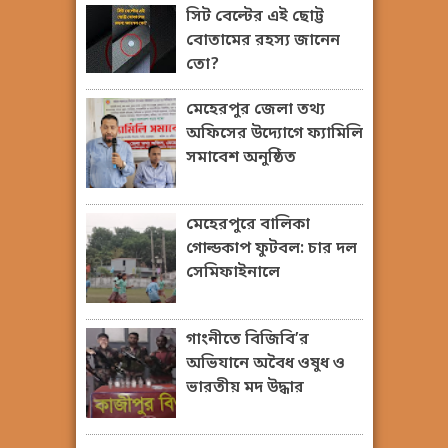
সিট বেল্টের এই ছোট্ট
বোতামের রহস্য জানেন
তো?
মেহেরপুর জেলা তথ্য
অফিসের উদ্যোগে ফ্যামিলি
সমাবেশ অনুষ্ঠিত
মেহেরপুরে বালিকা
গোল্ডকাপ ফুটবল: চার দল
সেমিফাইনালে
গাংনীতে বিজিবি’র
অভিযানে অবৈধ ওষুধ ও
ভারতীয় মদ উদ্ধার