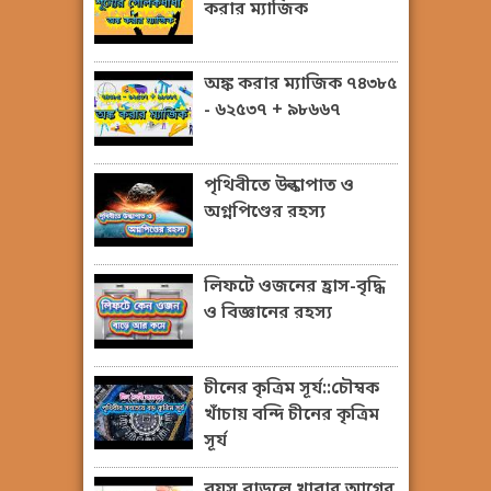
করার ম্যাজিক
অঙ্ক করার ম্যাজিক ৭৪৩৮৫
- ৬২৫৩৭ + ৯৮৬৬৭
পৃথিবীতে উল্কাপাত ও
অগ্নপিণ্ডের রহস্য
লিফটে ওজনের হ্রাস-বৃদ্ধি
ও বিজ্ঞানের রহস্য
চীনের কৃত্রিম সূর্য::চৌম্বক
খাঁচায় বন্দি চীনের কৃত্রিম
সূর্য
বয়স বাড়লে খাবার আগের