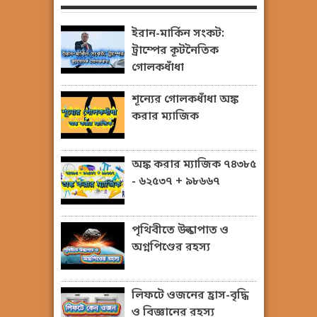
ইরান-মার্কিন সংকট:
ট্রাম্পের কূটনৈতিক
গোলকধাঁধা
শূন্যের গোলকধাঁধা অঙ্ক
করার ম্যাজিক
অঙ্ক করার ম্যাজিক ৭৪৩৮৫
- ৬২৫৩৭ + ৯৮৬৬৭
পৃথিবীতে উল্কাপাত ও
অগ্নপিণ্ডের রহস্য
লিফটে ওজনের হ্রাস-বৃদ্ধি
ও বিজ্ঞানের রহস্য