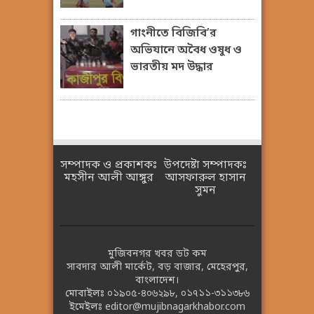
গাংনীতে বিজিবি’র
অভিযানে অবৈধ ওষুধ ও
ভারতীয় মদ উদ্ধার
সম্পাদক ও প্রকাশকঃ
উপদেষ্টা সম্পাদকঃ
মহসীন আলী আঙ্গুর
আসফারুল হাসান
সুমন
মুজিবনগর খবর ডট কম
সাবদার আলী মার্কেট, বড় বাজার, মেহেরপুর,
বাংলাদেশ।
মোবাইলঃ
০১৯০৫-৪০৬২৯৮
,
০১৭১১-৩১১৩৮৬
ইমেইলঃ
editor@mujibnagarkhabor.com