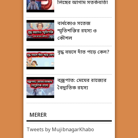
লিঙ্গের আগাম সতর্কবার্তা
বার্ধক্যেও সতেজ
স্মৃতিশক্তির রহস্য ও
কৌশল
বৃদ্ধ বয়সে দাঁত পড়ে কেন?
বজ্রপাত: মেঘের রাজ্যের
বৈদ্যুতিক রহস্য
MERER
Tweets by MujibnagarKhabo