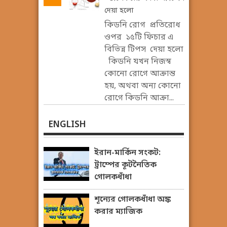
দেয়া হলো
কিডনি রোগ প্রতিরোধ
ওপর ১৫টি ফিচার এ
বিভিন্ন টিপস দেয়া হলো
কিডনি যখন নিজস্ব
কোনো রোগে আক্রান্ত
হয়, অথবা অন্য কোনো
রোগে কিডনি আক্রা...
ENGLISH
ইরান-মার্কিন সংকট:
ট্রাম্পের কূটনৈতিক
গোলকধাঁধা
শূন্যের গোলকধাঁধা অঙ্ক
করার ম্যাজিক