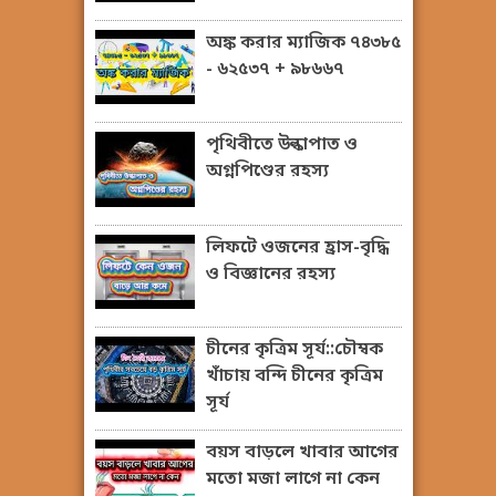
অঙ্ক করার ম্যাজিক ৭৪৩৮৫
- ৬২৫৩৭ + ৯৮৬৬৭
পৃথিবীতে উল্কাপাত ও
অগ্নপিণ্ডের রহস্য
লিফটে ওজনের হ্রাস-বৃদ্ধি
ও বিজ্ঞানের রহস্য
চীনের কৃত্রিম সূর্য::চৌম্বক
খাঁচায় বন্দি চীনের কৃত্রিম
সূর্য
বয়স বাড়লে খাবার আগের
মতো মজা লাগে না কেন