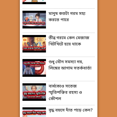
মানুষ কতটা গরম সহ্য
করতে পারে
তীব্র গরমে কেন মেজাজ
খিটখিটে হয়ে থাকে
শুধু যৌন সমস্যা নয়,
লিঙ্গের আগাম সতর্কবার্তা
বার্ধক্যেও সতেজ
স্মৃতিশক্তির রহস্য ও
কৌশল
বৃদ্ধ বয়সে দাঁত পড়ে কেন?