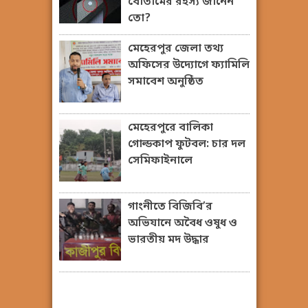
বোতামের রহস্য জানেন
তো?
মেহেরপুর জেলা তথ্য
অফিসের উদ্যোগে ফ্যামিলি
সমাবেশ অনুষ্ঠিত
মেহেরপুরে বালিকা
গোল্ডকাপ ফুটবল: চার দল
সেমিফাইনালে
গাংনীতে বিজিবি’র
অভিযানে অবৈধ ওষুধ ও
ভারতীয় মদ উদ্ধার