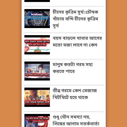
চীনের কৃত্রিম সূর্য::চৌম্বক
খাঁচায় বন্দি চীনের কৃত্রিম
সূর্য
বয়স বাড়লে খাবার আগের
মতো মজা লাগে না কেন
মানুষ কতটা গরম সহ্য
করতে পারে
তীব্র গরমে কেন মেজাজ
খিটখিটে হয়ে থাকে
শুধু যৌন সমস্যা নয়,
লিঙ্গের আগাম সতর্কবার্তা