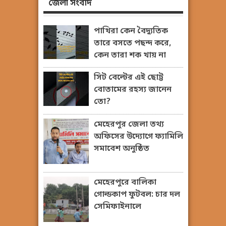
জেলা সংবাদ
পাখিরা কেন বৈদ্যুতিক
তারে বসতে পছন্দ করে,
কেন তারা শক খায় না
সিট বেল্টের এই ছোট্ট
বোতামের রহস্য জানেন
তো?
মেহেরপুর জেলা তথ্য
অফিসের উদ্যোগে ফ্যামিলি
সমাবেশ অনুষ্ঠিত
মেহেরপুরে বালিকা
গোল্ডকাপ ফুটবল: চার দল
সেমিফাইনালে