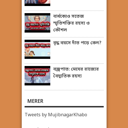
বার্ধক্যেও সতেজ
স্মৃতিশক্তির রহস্য ও
কৌশল
বৃদ্ধ বয়সে দাঁত পড়ে কেন?
বজ্রপাত: মেঘের রাজ্যের
বৈদ্যুতিক রহস্য
MERER
Tweets by MujibnagarKhabo