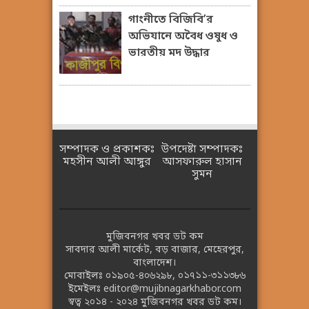
গাংনীতে বিজিবি’র
অভিযানে অবৈধ ওষুধ ও
ভারতীয় মদ উদ্ধার
সম্পাদক ও প্রকাশকঃ
উপদেষ্টা সম্পাদকঃ
মহসীন আলী আঙ্গুর
আসফারুল হাসান
সুমন
মুজিবনগর খবর ডট কম
সাবদার আলী মার্কেট, বড় বাজার, মেহেরপুর,
বাংলাদেশ।
মোবাইলঃ
০১৯০৫-৪০৬২৯৮
,
০১৭১১-৩১১৩৮৬
ইমেইলঃ
editor@mujibnagarkhabor.com
স্বত্ব ২০১৪ - ২০২৪
মুজিবনগর খবর ডট কম।