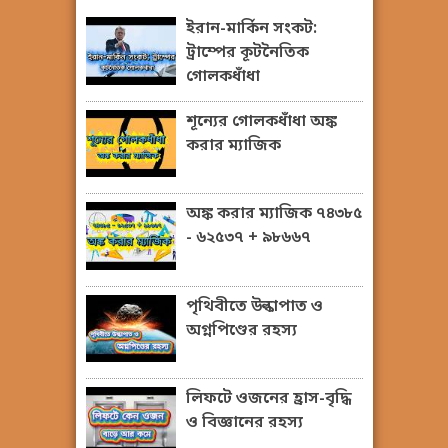
ইরান-মার্কিন সংকট:
ট্রাম্পের কূটনৈতিক
গোলকধাঁধা
শূন্যের গোলকধাঁধা অঙ্ক
করার ম্যাজিক
অঙ্ক করার ম্যাজিক ৭৪৩৮৫
- ৬২৫৩৭ + ৯৮৬৬৭
পৃথিবীতে উল্কাপাত ও
অগ্নপিণ্ডের রহস্য
লিফটে ওজনের হ্রাস-বৃদ্ধি
ও বিজ্ঞানের রহস্য