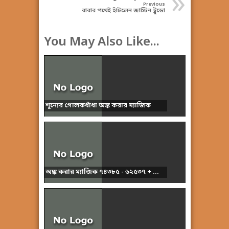
»
Previous
বাবার পথেই হাঁটলেন জাস্টিন ট্রুডো
You May Also Like...
শূন্যের গোলকধাঁধা অঙ্ক করার ম্যাজিক
অঙ্ক করার ম্যাজিক ৭৪৩৮৫ - ৬২৫৩৭ + ...