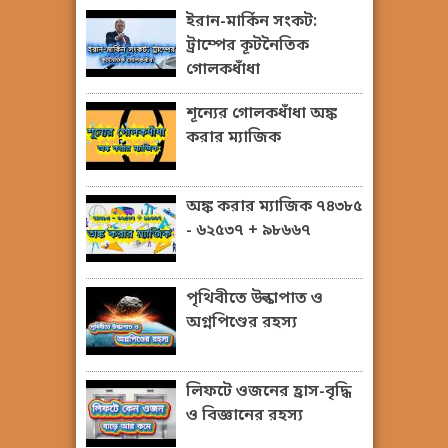
ইরান-মার্কিন সংকট:
ট্রাম্পের কূটনৈতিক
গোলকধাঁধা
শূন্যের গোলকধাঁধা অঙ্ক
করার ম্যাজিক
অঙ্ক করার ম্যাজিক ৭৪৩৮৫
- ৬২৫৩৭ + ৯৮৬৬৭
পৃথিবীতে উল্কাপাত ও
অগ্নপিণ্ডের রহস্য
লিফটে ওজনের হ্রাস-বৃদ্ধি
ও বিজ্ঞানের রহস্য