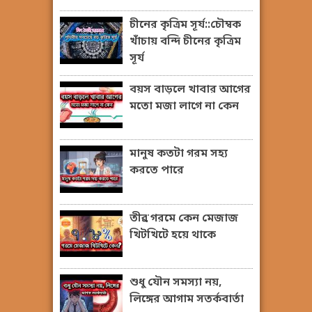
চীনের কৃত্রিম সূর্য::চৌম্বক
খাঁচায় বন্দি চীনের কৃত্রিম
সূর্য
বয়স বাড়লে খাবার আগের
মতো মজা লাগে না কেন
মানুষ কতটা গরম সহ্য
করতে পারে
তীব্র গরমে কেন মেজাজ
খিটখিটে হয়ে থাকে
শুধু যৌন সমস্যা নয়,
লিঙ্গের আগাম সতর্কবার্তা