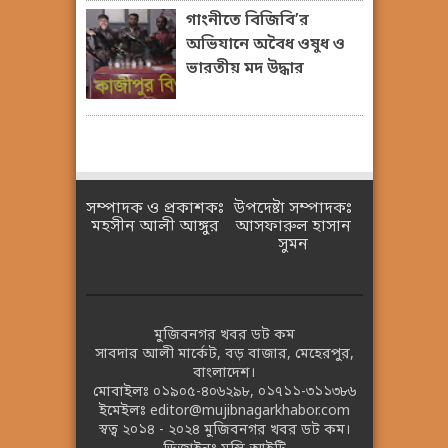
গাংনীতে বিজিবি’র
অভিযানে অবৈধ ওষুধ ও
ভারতীয় মদ উদ্ধার
সম্পাদক ও প্রকাশকঃ
উপদেষ্টা সম্পাদকঃ
মহসীন আলী আঙ্গুর
আসফারুল হাসান
সুমন
মুজিবনগর খবর ডট কম
সাবদার আলী মার্কেট, বড় বাজার, মেহেরপুর,
বাংলাদেশ।
মোবাইলঃ
০১৯০৫-৪০৬২৯৮
,
০১৭১১-৩১১৩৮৬
ইমেইলঃ
editor@mujibnagarkhabor.com
স্বত্ব ২০১৪ - ২০২৪
মুজিবনগর খবর ডট কম।