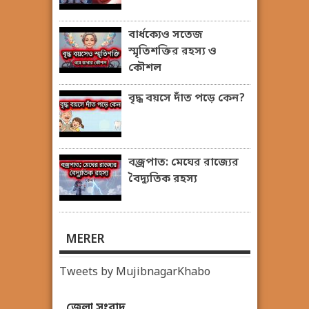
বার্ধক্যেও সতেজ
স্মৃতিশক্তির রহস্য ও
কৌশল
বৃদ্ধ বয়সে দাঁত পড়ে কেন?
বজ্রপাত: মেঘের রাজ্যের
বৈদ্যুতিক রহস্য
MERER
Tweets by MujibnagarKhabo
জেলা সংবাদ