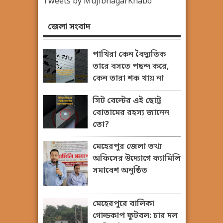
Tweets by MujibnagarKhabo
জেলা সংবাদ
পাখিরা কেন বৈদ্যুতিক
তারে বসতে পছন্দ করে,
কেন তারা শক খায় না
সিট বেল্টের এই ছোট্ট
বোতামের রহস্য জানেন
তো?
মেহেরপুর জেলা তথ্য
অফিসের উদ্যোগে ফ্যামিলি
সমাবেশ অনুষ্ঠিত
মেহেরপুরে বালিকা
গোল্ডকাপ ফুটবল: চার দল