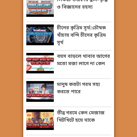
ও বিজ্ঞানের রহস্য
চীনের কৃত্রিম সূর্য::চৌম্বক
খাঁচায় বন্দি চীনের কৃত্রিম
সূর্য
বয়স বাড়লে খাবার আগের
মতো মজা লাগে না কেন
মানুষ কতটা গরম সহ্য
করতে পারে
তীব্র গরমে কেন মেজাজ
খিটখিটে হয়ে থাকে