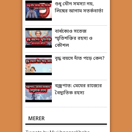
শুধু যৌন সমস্যা নয়,
লিঙ্গের আগাম সতর্কবার্তা
বার্ধক্যেও সতেজ
স্মৃতিশক্তির রহস্য ও
কৌশল
বৃদ্ধ বয়সে দাঁত পড়ে কেন?
বজ্রপাত: মেঘের রাজ্যের
বৈদ্যুতিক রহস্য
MERER