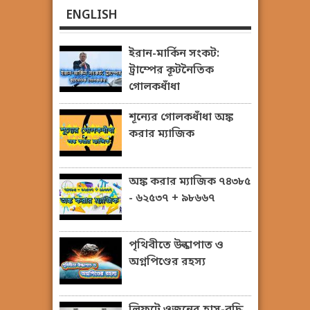
ENGLISH
ইরান-মার্কিন সংকট:
ট্রাম্পের কূটনৈতিক
গোলকধাঁধা
শূন্যের গোলকধাঁধা অঙ্ক
করার ম্যাজিক
অঙ্ক করার ম্যাজিক ৭৪৩৮৫
- ৬২৫৩৭ + ৯৮৬৬৭
পৃথিবীতে উল্কাপাত ও
অগ্নপিণ্ডের রহস্য
লিফটে ওজনের হ্রাস-বৃদ্ধি