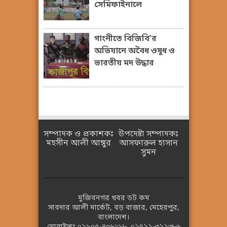
সেমিফাইনালে
গাংনীতে বিজিবি’র
অভিযানে অবৈধ ওষুধ ও
ভারতীয় মদ উদ্ধার
সম্পাদক ও প্রকাশকঃ
উপদেষ্টা সম্পাদকঃ
মহসীন আলী আঙ্গুর
আসফারুল হাসান
সুমন
মুজিবনগর খবর ডট কম
সাবদার আলী মার্কেট, বড় বাজার, মেহেরপুর,
বাংলাদেশ।