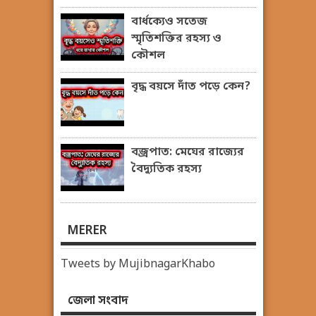
বার্ধক্যেও সতেজ
স্মৃতিশক্তির রহস্য ও
কৌশল
বৃদ্ধ বয়সে দাঁত পড়ে কেন?
বজ্রপাত: মেঘের রাজ্যের
বৈদ্যুতিক রহস্য
MERER
Tweets by MujibnagarKhabo
জেলা সংবাদ