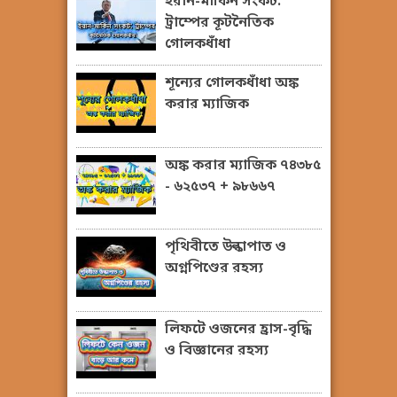
ইরান-মার্কিন সংকট:
ট্রাম্পের কূটনৈতিক
গোলকধাঁধা
শূন্যের গোলকধাঁধা অঙ্ক
করার ম্যাজিক
অঙ্ক করার ম্যাজিক ৭৪৩৮৫
- ৬২৫৩৭ + ৯৮৬৬৭
পৃথিবীতে উল্কাপাত ও
অগ্নপিণ্ডের রহস্য
লিফটে ওজনের হ্রাস-বৃদ্ধি
ও বিজ্ঞানের রহস্য