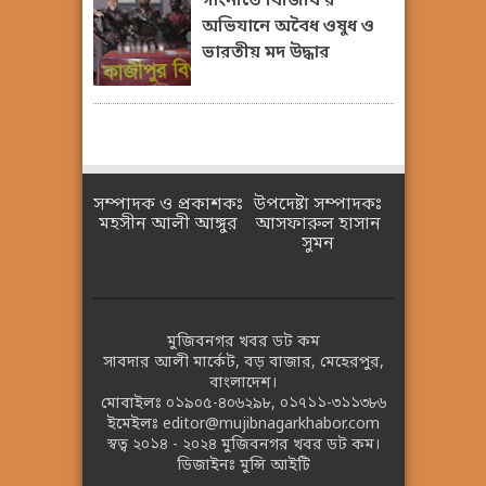
গাংনীতে বিজিবি’র
অভিযানে অবৈধ ওষুধ ও
ভারতীয় মদ উদ্ধার
সম্পাদক ও প্রকাশকঃ
উপদেষ্টা সম্পাদকঃ
মহসীন আলী আঙ্গুর
আসফারুল হাসান
সুমন
মুজিবনগর খবর ডট কম
সাবদার আলী মার্কেট, বড় বাজার, মেহেরপুর,
বাংলাদেশ।
মোবাইলঃ
০১৯০৫-৪০৬২৯৮
,
০১৭১১-৩১১৩৮৬
ইমেইলঃ
editor@mujibnagarkhabor.com
স্বত্ব ২০১৪ - ২০২৪
মুজিবনগর খবর ডট কম।
ডিজাইনঃ
মুন্সি আইটি