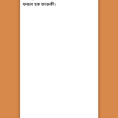
ফজল হক ফারুকী।