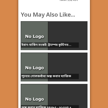
মিলল ১১৫ লাশ
You May Also Like...
ইরান-মার্কিন সংকট: ট্রাম্পের কূটনৈত...
শূন্যের গোলকধাঁধা অঙ্ক করার ম্যাজিক
অঙ্ক করার ম্যাজিক ৭৪৩৮৫ - ৬২৫৩৭ + ...