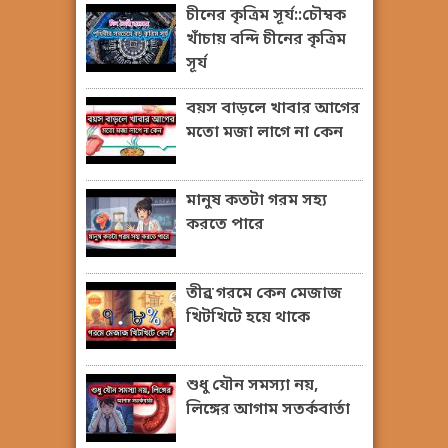
চীনের কৃত্রিম সূর্য::চৌম্বক
খাঁচায় বন্দি চীনের কৃত্রিম
সূর্য
বয়স বাড়লে খাবার আগের
মতো মজা লাগে না কেন
মানুষ কতটা গরম সহ্য
করতে পারে
তীব্র গরমে কেন মেজাজ
খিটখিটে হয়ে থাকে
শুধু যৌন সমস্যা নয়,
লিঙ্গের আগাম সতর্কবার্তা