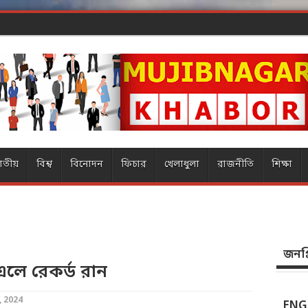
 - ৬২৫৩৭ + ৯৮৬৬৭
াতীয়
বিশ্ব
বিনোদন
ফিচার
খেলাধুলা
রাজনীতি
শিক্ষা
জনপ্র
িএলে রেকর্ড রান
, 2024
ENG