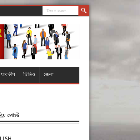
যাবতীয়
ভিডিও
জেলা
িয় পোস্ট
LISH