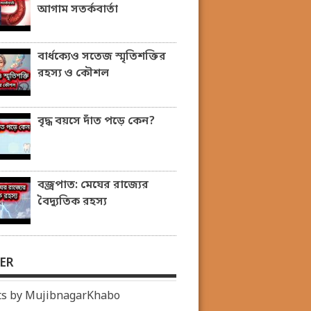
আগাম সতর্কবার্তা
বার্ধক্যেও সতেজ স্মৃতিশক্তির
রহস্য ও কৌশল
বৃদ্ধ বয়সে দাঁত পড়ে কেন?
বজ্রপাত: মেঘের রাজ্যের
বৈদ্যুতিক রহস্য
ER
s by MujibnagarKhabo