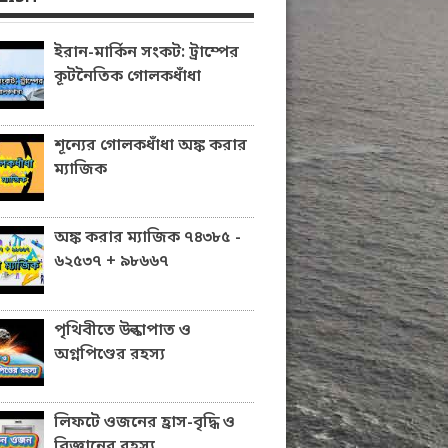
ইরান-মার্কিন সংকট: ট্রাম্পের
কূটনৈতিক গোলকধাঁধা
শূন্যের গোলকধাঁধা অঙ্ক করার
ম্যাজিক
অঙ্ক করার ম্যাজিক ৭৪৩৮৫ -
৬২৫৩৭ + ৯৮৬৬৭
পৃথিবীতে উল্কাপাত ও
অগ্নপিণ্ডের রহস্য
লিফটে ওজনের হ্রাস-বৃদ্ধি ও
বিজ্ঞানের রহস্য