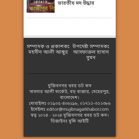
ভারতীয় মদ উদ্ধার
সম্পাদক ও প্রকাশকঃ
উপদেষ্টা সম্পাদকঃ
মহসীন আলী আঙ্গুর
আসফারুল হাসান
সুমন
মুজিবনগর খবর ডট কম
সাবদার আলী মার্কেট, বড় বাজার, মেহেরপুর,
বাংলাদেশ।
মোবাইলঃ
০১৯০৫-৪০৬২৯৮
,
০১৭১১-৩১১৩৮৬
ইমেইলঃ
editor@mujibnagarkhabor.com
স্বত্ব ২০১৪ - ২০২৪
মুজিবনগর খবর ডট কম।
ডিজাইনঃ
মুন্সি আইটি