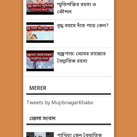
স্মৃতিশক্তির রহস্য ও
কৌশল
বৃদ্ধ বয়সে দাঁত পড়ে কেন?
বজ্রপাত: মেঘের রাজ্যের
বৈদ্যুতিক রহস্য
MERER
Tweets by MujibnagarKhabo
জেলা সংবাদ
পাখিরা কেন বৈদ্যুতিক