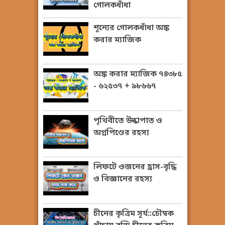
গোলকধাঁধা
শূন্যের গোলকধাঁধা অঙ্ক
করার ম্যাজিক
অঙ্ক করার ম্যাজিক ৭৪৩৮৫
- ৬২৫৩৭ + ৯৮৬৬৭
পৃথিবীতে উল্কাপাত ও
অগ্নপিণ্ডের রহস্য
লিফটে ওজনের হ্রাস-বৃদ্ধি
ও বিজ্ঞানের রহস্য
চীনের কৃত্রিম সূর্য::চৌম্বক