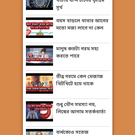
খাঁচায় বন্দি চীনের কৃত্রিম
সূর্য
বয়স বাড়লে খাবার আগের
মতো মজা লাগে না কেন
মানুষ কতটা গরম সহ্য
করতে পারে
তীব্র গরমে কেন মেজাজ
খিটখিটে হয়ে থাকে
শুধু যৌন সমস্যা নয়,
লিঙ্গের আগাম সতর্কবার্তা
বার্ধক্যেও সতেজ