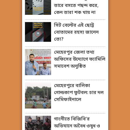
তারে বসতে পছন্দ করে,
কেন তারা শক খায় না
সিট বেল্টের এই ছোট্ট
বোতামের রহস্য জানেন
তো?
মেহেরপুর জেলা তথ্য
অফিসের উদ্যোগে ফ্যামিলি
সমাবেশ অনুষ্ঠিত
মেহেরপুরে বালিকা
গোল্ডকাপ ফুটবল: চার দল
সেমিফাইনালে
গাংনীতে বিজিবি’র
অভিযানে অবৈধ ওষুধ ও