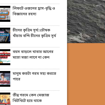
লিফটে ওজনের হ্রাস-বৃদ্ধি ও
বিজ্ঞানের রহস্য
চীনের কৃত্রিম সূর্য::চৌম্বক
খাঁচায় বন্দি চীনের কৃত্রিম সূর্য
বয়স বাড়লে খাবার আগের
মতো মজা লাগে না কেন
মানুষ কতটা গরম সহ্য করতে
পারে
তীব্র গরমে কেন মেজাজ
খিটখিটে হয়ে থাকে