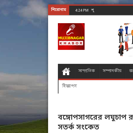
শিরোনাম
শূন্যের গোলকধাঁধা অঙ্ক করা
4:24 PM
সাম্প্রতিক
সম্পাদকীয়
জ
বিজ্ঞাপন
বঙ্গোপসাগরের লঘুচাপ রূ
সতর্ক সংকেত