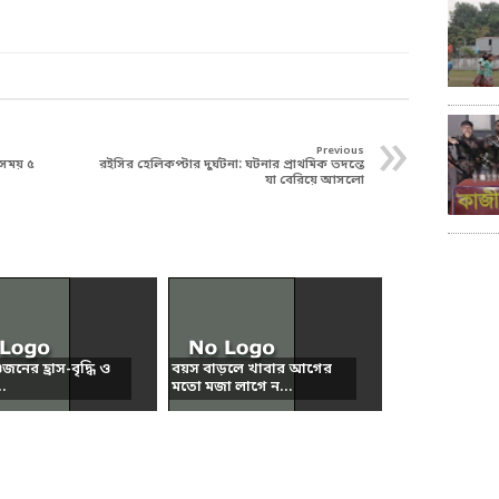
»
Previous
, সময় ৫
রইসির হেলিকপ্টার দুর্ঘটনা: ঘটনার প্রাথমিক তদন্তে
যা বেরিয়ে আসলো
নের হ্রাস-বৃদ্ধি ও
বয়স বাড়লে খাবার আগের
..
মতো মজা লাগে ন...