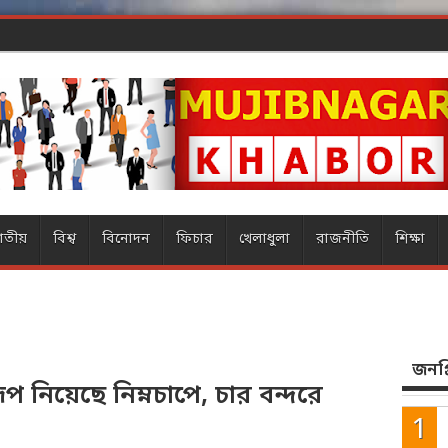
র ম্
াতীয়
বিশ্ব
বিনোদন
ফিচার
খেলাধুলা
রাজনীতি
শিক্ষা
জনপ্র
প নিয়েছে নিম্নচাপে, চার বন্দরে