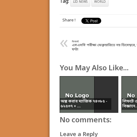
Tag:
LID NEWS
WORLD
Share !
«
Next
এসএসসি পরীক্ষা ফেব্রুয়ারিতে নয় ডিসেম্বরে
ঘণ্টা
You May Also Like...
অঙ্ক করার ম্যাজিক ৭৪৩৮৫ -
লিফটে ওজ
৬২৫৩৭ + ...
বিজ্ঞানে.
No comments:
Leave a Reply