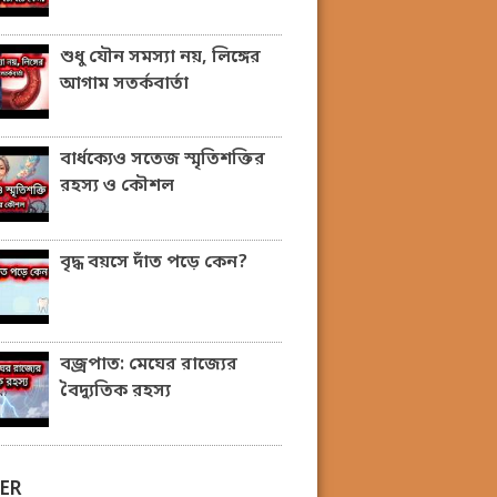
শুধু যৌন সমস্যা নয়, লিঙ্গের
আগাম সতর্কবার্তা
বার্ধক্যেও সতেজ স্মৃতিশক্তির
রহস্য ও কৌশল
বৃদ্ধ বয়সে দাঁত পড়ে কেন?
বজ্রপাত: মেঘের রাজ্যের
বৈদ্যুতিক রহস্য
ER