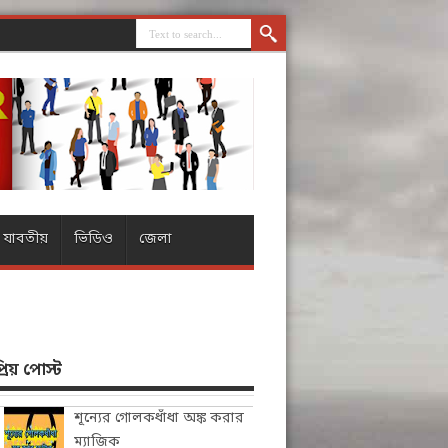
যাবতীয়
ভিডিও
জেলা
িয় পোস্ট
শূন্যের গোলকধাঁধা অঙ্ক করার
ম্যাজিক