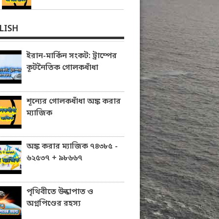
LISH
ইরান-মার্কিন সংকট: ট্রাম্পের
কূটনৈতিক গোলকধাঁধা
শূন্যের গোলকধাঁধা অঙ্ক করার
ম্যাজিক
অঙ্ক করার ম্যাজিক ৭৪৩৮৫ -
৬২৫৩৭ + ৯৮৬৬৭
পৃথিবীতে উল্কাপাত ও
অগ্নপিণ্ডের রহস্য