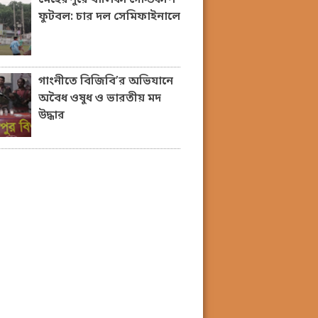
ফুটবল: চার দল সেমিফাইনালে
গাংনীতে বিজিবি’র অভিযানে
অবৈধ ওষুধ ও ভারতীয় মদ
উদ্ধার