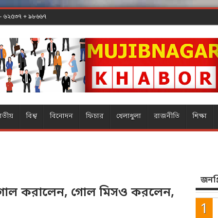
 - ৬২৫৩৭ + ৯৮৬৬৭
াতীয়
বিশ্ব
বিনোদন
ফিচার
খেলাধুলা
রাজনীতি
শিক্ষা
জনপ্র
গোল করালেন, গোল মিসও করলেন,