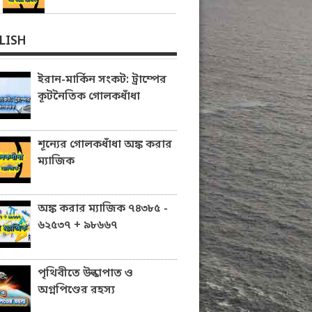
LISH
ইরান-মার্কিন সংকট: ট্রাম্পের
কূটনৈতিক গোলকধাঁধা
শূন্যের গোলকধাঁধা অঙ্ক করার
ম্যাজিক
অঙ্ক করার ম্যাজিক ৭৪৩৮৫ -
৬২৫৩৭ + ৯৮৬৬৭
পৃথিবীতে উল্কাপাত ও
অগ্নপিণ্ডের রহস্য