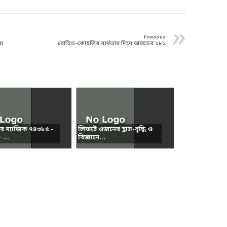
»
Previous
া
রোহিত-কোহলির ব্যর্থতার দিনে ভারতের ১৮১
ার ম্যাজিক ৭৪৩৮৫ -
লিফটে ওজনের হ্রাস-বৃদ্ধি ও
...
বিজ্ঞানে...