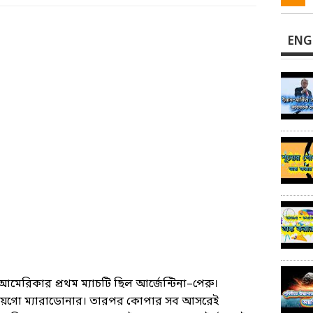
ENG
মেরিকার প্রথম ম্যাচটি ছিল আর্জেন্টিনা–পেরু।
য়েগো ম্যারাডোনার। তারপর কোপার সব আসরেই