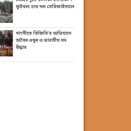
ফুটবল: চার দল সেমিফাইনালে
গাংনীতে বিজিবি’র অভিযানে
অবৈধ ওষুধ ও ভারতীয় মদ
উদ্ধার