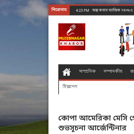
শিরোনাম
অঙ্ক করার ম্যাজিক ৭৪৩৮৫
4:23 PM
সাম্প্রতিক
সম্পাদকীয়
জ
বিজ্ঞাপন
কোপা আমেরিকা মেসি 
শুভসূচনা আর্জেন্টিনার