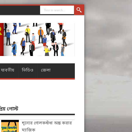
যাবতীয়
ভিডিও
জেলা
িয় পোস্ট
শূন্যের গোলকধাঁধা অঙ্ক করার
ম্যাজিক