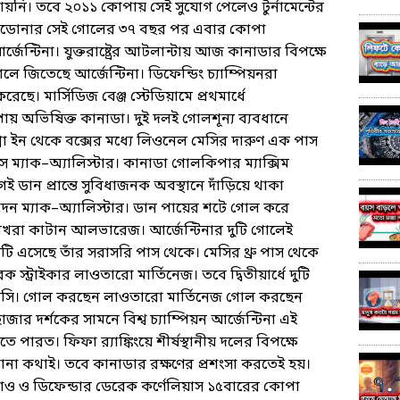
 পায়নি। তবে ২০১১ কোপায় সেই সুযোগ পেলেও টুর্নামেন্টের
ারাডোনার সেই গোলের ৩৭ বছর পর এবার কোপা
ন্টিনা। যুক্তরাষ্ট্রের আটলান্টায় আজ কানাডার বিপক্ষে
 জিতেছে আর্জেন্টিনা। ডিফেন্ডিং চ্যাম্পিয়নরা
। মার্সিডিজ বেঞ্জ স্টেডিয়ামে প্রথমার্ধে
য় অভিষিক্ত কানাডা। দুই দলই গোলশূন্য ব্যবধানে
থ্রো ইন থেকে বক্সের মধ্যে লিওনেল মেসির দারুণ এক পাস
িস ম্যাক–অ্যালিস্টার। কানাডা গোলকিপার ম্যাক্সিম
ই ডান প্রান্তে সুবিধাজনক অবস্থানে দাঁড়িয়ে থাকা
দেন ম্যাক–অ্যালিস্টার। ডান পায়ের শটে গোল করে
োলখরা কাটান আলভারেজ। আর্জেন্টিনার দুটি গোলেই
টি এসেছে তাঁর সরাসরি পাস থেকে। মেসির থ্রু পাস থেকে
্ট্রাইকার লাওতারো মার্তিনেজ। তবে দ্বিতীয়ার্ধে দুটি
 মেসি। গোল করছেন লাওতারো মার্তিনেজ গোল করছেন
ার দর্শকের সামনে বিশ্ব চ্যাম্পিয়ন আর্জেন্টিনা এই
 পারত। ফিফা র‌্যাঙ্কিংয়ে শীর্ষস্থানীয় দলের বিপক্ষে
ানা কথাই। তবে কানাডার রক্ষণের প্রশংসা করতেই হয়।
াও ও ডিফেন্ডার ডেরেক কর্ণেলিয়াস ১৫বারের কোপা