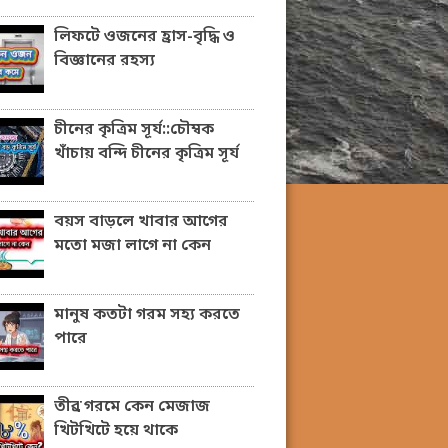
লিফটে ওজনের হ্রাস-বৃদ্ধি ও
বিজ্ঞানের রহস্য
চীনের কৃত্রিম সূর্য::চৌম্বক
খাঁচায় বন্দি চীনের কৃত্রিম সূর্য
বয়স বাড়লে খাবার আগের
মতো মজা লাগে না কেন
মানুষ কতটা গরম সহ্য করতে
পারে
তীব্র গরমে কেন মেজাজ
খিটখিটে হয়ে থাকে