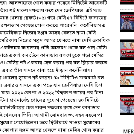
েলেছেন। আলভারেজ গোল করার পরেরে মিনিটেই আরেকটি
ঁর শট দারুণ দক্ষতায় রুখে দেন ক্রেপিয়াও। এই ম্যাচ
যাচ খেলার রেকর্ড (৩৫) গড়া মেসি ৫৭ মিনিটে কানাডার
ন্য রক্ষণভাগ পেয়েও গোল করতে পারেননি। কর্ণেলিয়াস এ
া আমেরিকায় নিজের সপ্তম আসর খেলতে নামা মেসি
রিকায় নিজের সপ্তম আসর খেলতে নামা মেসি একাধিক
কইভাবে কানাডার প্রতি আক্রমণ থেকে বল পান মেসি।
 মাঠে একাই বল টেনে কানাডার রক্ষণে ঢুকে পড়া মেসির
য়াও। মেসির শট একবার সেভ করার পর বল ক্লিয়ার করতে
এবার তাঁর সামনে বাধা হয়ে দাঁড়ান কর্নেলিয়াস।
েরে গোলের সুযোগ নষ্ট করেন। ৭৯ মিনিটেও মাঝমাঠে বল
সি। এবারও সামনে একা পড়ে যান ক্রেপিয়াও। মেসি চিপ
ে যায়। ২০২১ কোপা ও ২০২২ বিশ্বকাপ জয়ের পর টানা
িনা প্রথমার্ধেও গোলের সুযোগ পেয়েছে। ৪০ মিনিটে
্যালিস্টারের হেড দারুণ দক্ষতায় রুখে দেন কানাডার
্যাচই খেললেন তিনি। আগামী সোমবার ৩৭ বছর বয়সে পা
সুযোগ পেয়েছিলেন। তবে দ্বিতীয়ার্ধে পাওয়া সুযোগের
কি কোপায় সপ্তম আসর খেলতে নামা মেসির গোল করার
MER