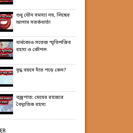
শুধু যৌন সমস্যা নয়, লিঙ্গের
আগাম সতর্কবার্তা
বার্ধক্যেও সতেজ স্মৃতিশক্তির
রহস্য ও কৌশল
বৃদ্ধ বয়সে দাঁত পড়ে কেন?
বজ্রপাত: মেঘের রাজ্যের
বৈদ্যুতিক রহস্য
ER