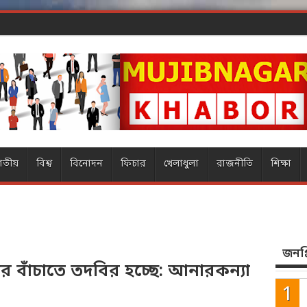
ার ম
াতীয়
বিশ্ব
বিনোদন
ফিচার
খেলাধুলা
রাজনীতি
শিক্ষা
জনপ্র
 বাঁচাতে তদবির হচ্ছে: আনারকন্যা