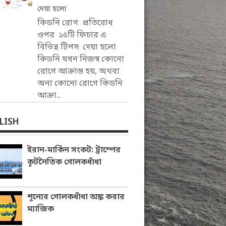
দেয়া হলো
কিডনি রোগ প্রতিরোধ
ওপর ১৫টি ফিচার এ
বিভিন্ন টিপস দেয়া হলো
কিডনি যখন নিজস্ব কোনো
রোগে আক্রান্ত হয়, অথবা
অন্য কোনো রোগে কিডনি
আক্রা...
LISH
ইরান-মার্কিন সংকট: ট্রাম্পের
কূটনৈতিক গোলকধাঁধা
শূন্যের গোলকধাঁধা অঙ্ক করার
ম্যাজিক