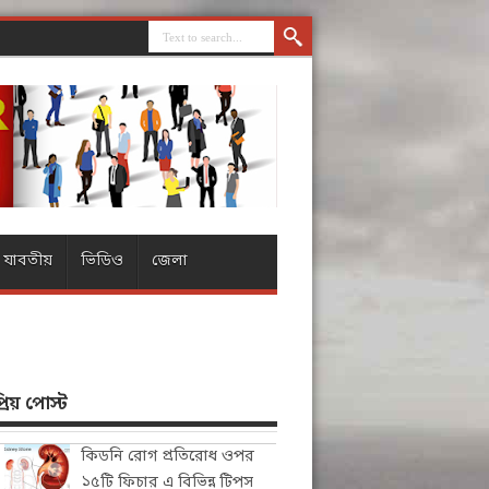
যাবতীয়
ভিডিও
জেলা
িয় পোস্ট
কিডনি রোগ প্রতিরোধ ওপর
১৫টি ফিচার এ বিভিন্ন টিপস