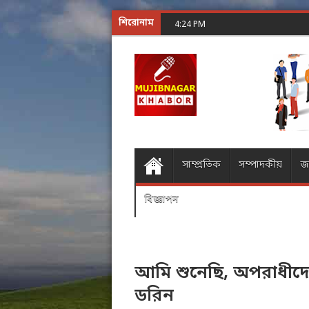
শিরোনাম
শূন্যের গোলকধাঁধা অঙ্ক কর
4:24 PM
সাম্প্রতিক
সম্পাদকীয়
জ
বিজ্ঞাপন
আমি শুনেছি, অপরাধীদের
ডরিন