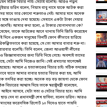
ি যেন সঠিক বিচার পাই। সেটাই বলেছি। আরও পড়ুন:
 ভূঁইয়ার ডরিন বলেন, গিয়াস বাবু নামে যাকে আটক করা
আমাদের সাথে তার কোনো শত্রুতাও নেই। আমার মনে অনেক
 সঙ্গে ভাঙায় দেখা হয়েছে। সেখানে একটা টাকা দেয়ার
 শুনেছি। আমার কথা হলো, এ টাকার যোগানদাতা কে?
েখেছেন, তাকে আটকের আগে থানায় তিনি জিডি করেছেন
কই দিনে একজন মানুষের তিনটি ফোন কীভাবে হারিয়ে
রিকল্পিতভাবে করা হয়েছে, সে তো আমার বাবার শত্রু না।
বারবার বলেছি। তিনি বলেন, জেলা আওয়ামী লীগের
ও জিজ্ঞাসাবাদের জন্য ডিবি নিয়ে গেছে। অবশ্যই তাদের
ে, সেটা আমি নিজেও জানি। সেই প্রমাণের সাপেক্ষেই
 হয়েছে। আসলে এ হত্যাকাণ্ডের বিচার চাই। সঠিক তদন্তের
ভাবে যাতে আমার বাবার হত্যার বিচার করা হয়, আমি
নেক তদবির করা হচ্ছে। অনেক বড় বড় জায়গা থেকে ফোন
বিচারের আশ্বাস দিয়ে তাকে স্বরাষ্ট্রমন্ত্রী বলেছেন,
যেটা আইনে আসবে, যেটা সত্য ও সেটার বিচার হবে। আমি
াড় দেন না প্রধানমন্ত্রী শেখ হাসিনা, বলেন ডরিন। আরও
 মাংসের ফরেনসিক রিপোর্ট ১০ দিনেও হাতে পায়নি