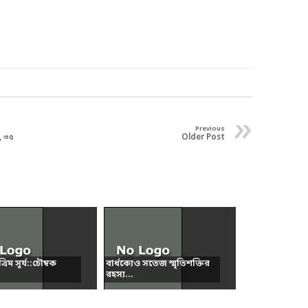
»
Previous
, ৩৫
Older Post
রিম সূর্য::চৌম্বক
বার্ধক্যেও সতেজ স্মৃতিশক্তির
রহস্য...