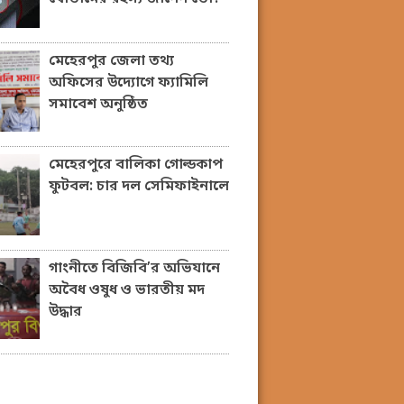
মেহেরপুর জেলা তথ্য
অফিসের উদ্যোগে ফ্যামিলি
সমাবেশ অনুষ্ঠিত
মেহেরপুরে বালিকা গোল্ডকাপ
ফুটবল: চার দল সেমিফাইনালে
গাংনীতে বিজিবি’র অভিযানে
অবৈধ ওষুধ ও ভারতীয় মদ
উদ্ধার