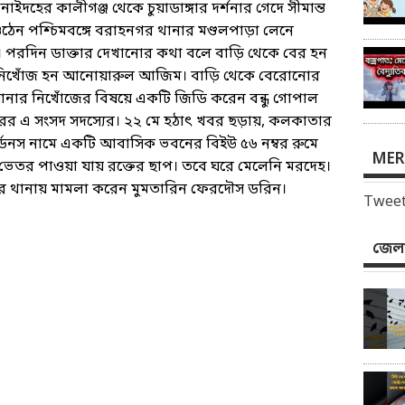
দহের কালীগঞ্জ থেকে চুয়াডাঙ্গার দর্শনার গেদে সীমান্ত
েন পশ্চিমবঙ্গে বরাহনগর থানার মণ্ডলপাড়া লেনে
ে। পরদিন ডাক্তার দেখানোর কথা বলে বাড়ি থেকে বের হন
নিখোঁজ হন আনোয়ারুল আজিম। বাড়ি থেকে বেরোনোর
আনার নিখোঁজের বিষয়ে একটি জিডি করেন বন্ধু গোপাল
রের এ সংসদ সদস্যের। ২২ মে হঠাৎ খবর ছড়ায়, কলকাতার
্ডেনস নামে একটি আবাসিক ভবনের বিইউ ৫৬ নম্বর রুমে
MER
ভেতর পাওয়া যায় রক্তের ছাপ। তবে ঘরে মেলেনি মরদেহ।
র থানায় মামলা করেন মুমতারিন ফেরদৌস ডরিন।
Tweet
জেলা