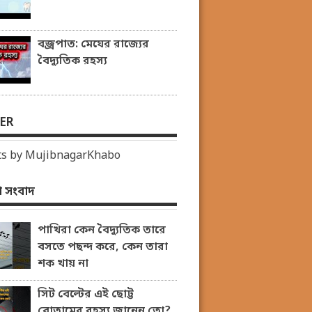
বজ্রপাত: মেঘের রাজ্যের
বৈদ্যুতিক রহস্য
ER
s by MujibnagarKhabo
 সংবাদ
পাখিরা কেন বৈদ্যুতিক তারে
বসতে পছন্দ করে, কেন তারা
শক খায় না
সিট বেল্টের এই ছোট্ট
বোতামের রহস্য জানেন তো?