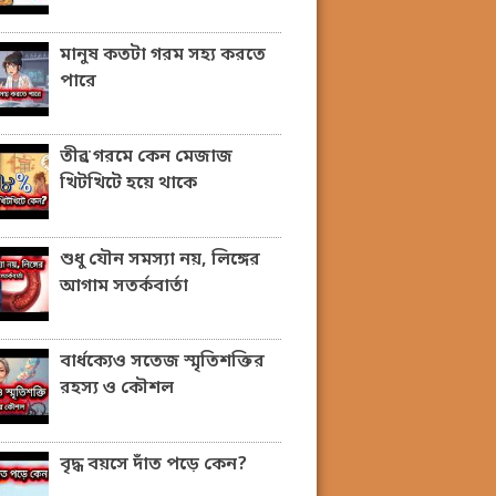
মানুষ কতটা গরম সহ্য করতে
পারে
তীব্র গরমে কেন মেজাজ
খিটখিটে হয়ে থাকে
শুধু যৌন সমস্যা নয়, লিঙ্গের
আগাম সতর্কবার্তা
বার্ধক্যেও সতেজ স্মৃতিশক্তির
রহস্য ও কৌশল
বৃদ্ধ বয়সে দাঁত পড়ে কেন?