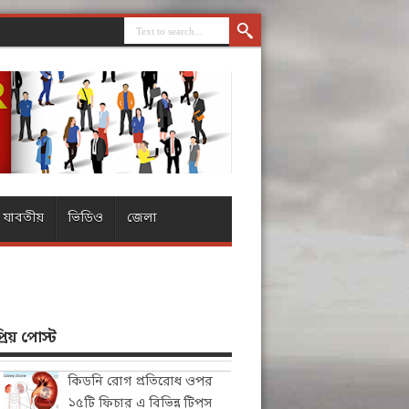
যাবতীয়
ভিডিও
জেলা
িয় পোস্ট
কিডনি রোগ প্রতিরোধ ওপর
১৫টি ফিচার এ বিভিন্ন টিপস