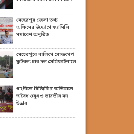
মেহেরপুর জেলা তথ্য
অফিসের উদ্যোগে ফ্যামিলি
সমাবেশ অনুষ্ঠিত
মেহেরপুরে বালিকা গোল্ডকাপ
ফুটবল: চার দল সেমিফাইনালে
গাংনীতে বিজিবি’র অভিযানে
অবৈধ ওষুধ ও ভারতীয় মদ
উদ্ধার