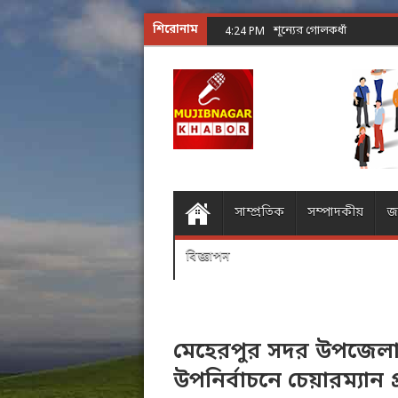
শিরোনাম
শূন্যের গোলকধাঁধা অঙ্ক কর
4:24 PM
সাম্প্রতিক
সম্পাদকীয়
জ
বিজ্ঞাপন
মেহেরপুর সদর উপজেলা
উপনির্বাচনে চেয়ারম্যান প