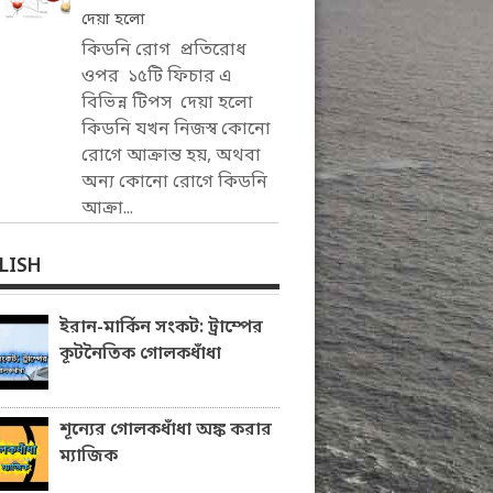
দেয়া হলো
কিডনি রোগ প্রতিরোধ
ওপর ১৫টি ফিচার এ
বিভিন্ন টিপস দেয়া হলো
কিডনি যখন নিজস্ব কোনো
রোগে আক্রান্ত হয়, অথবা
অন্য কোনো রোগে কিডনি
আক্রা...
LISH
ইরান-মার্কিন সংকট: ট্রাম্পের
কূটনৈতিক গোলকধাঁধা
শূন্যের গোলকধাঁধা অঙ্ক করার
ম্যাজিক