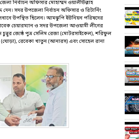
য়। জেলা নির্বাচন অফিসার মোহাম্মদ ওয়ালীউল্লাহ
রাদ্দ দেন। সদর উপজেলা নির্বাচন অফিসার ও রিটার্নিং
য় সেখানে উপস্থিত ছিলেন। আমঝুপি ইউনিয়ন পরিষদের
সাবেক চেয়ারম্যান ও সদর উপজেলা আওয়ামী লীগের
ন্নুর জ্যেষ্ঠ পুত্র সেলিম রেজা (মোটরসাইকেল), শরিফুল
 (ঘোড়া), রেবেকা খাতুন (আনারস) এবং সোহেল রানা