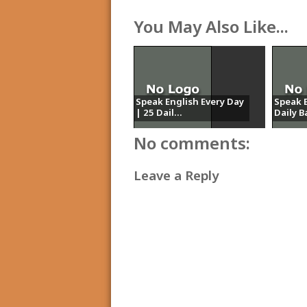
You May Also Like...
Speak English Every Day
Speak E
| 25 Dail...
Daily Ba
No comments:
Leave a Reply