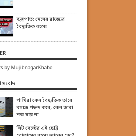
বজ্রপাত: মেঘের রাজ্যের
বৈদ্যুতিক রহস্য
ER
s by MujibnagarKhabo
 সংবাদ
পাখিরা কেন বৈদ্যুতিক তারে
বসতে পছন্দ করে, কেন তারা
শক খায় না
সিট বেল্টের এই ছোট্ট
বোতামের রহস্য জানেন তো?