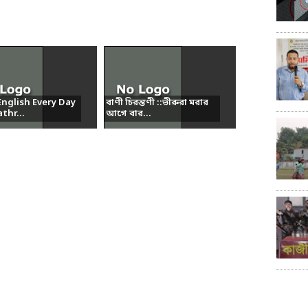
nglish Every Day
বাণী চিরন্তণী ::ভীরুরা মরার
thr...
আগে বার...