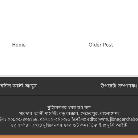
Home
Older Post
মহসীন আলী আঙ্গুর
উপদেষ্টা সম্পাদক
মুজিবনগর খবর ডট কম
সাবদার আলী মার্কেট, বড় বাজার, মেহেরপুর, বাংলাদেশ।
ইলঃ
০১৯০৫-৪০৬২৯৮
,
০১৭১১-৩১১৩৮৬
ইমেইলঃ
editor@mujibnagarkhabo
স্বত্ব ২০১৪ - ২০২৪
মুজিবনগর খবর ডট কম।
ডিজাইনঃ
মুন্সি আইটি