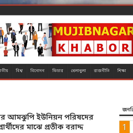
ার ম্যাজিক
াতীয়
বিশ্ব
বিনোদন
ফিচার
খেলাধুলা
রাজনীতি
শিক্ষা
জনপ্র
র আমঝুপি ইউনিয়ন পরিষদের
্রার্থীদের মাঝে প্রতীক বরাদ্দ