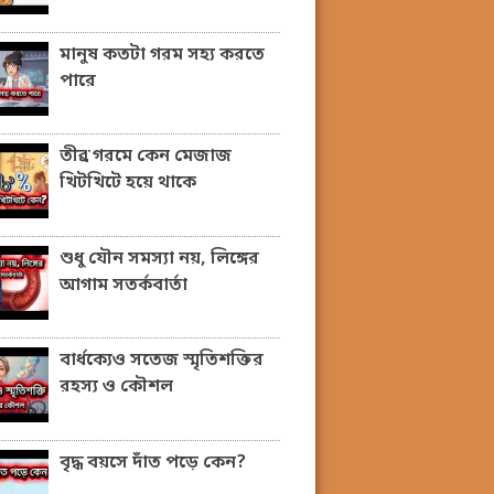
মানুষ কতটা গরম সহ্য করতে
পারে
তীব্র গরমে কেন মেজাজ
খিটখিটে হয়ে থাকে
শুধু যৌন সমস্যা নয়, লিঙ্গের
আগাম সতর্কবার্তা
বার্ধক্যেও সতেজ স্মৃতিশক্তির
রহস্য ও কৌশল
বৃদ্ধ বয়সে দাঁত পড়ে কেন?