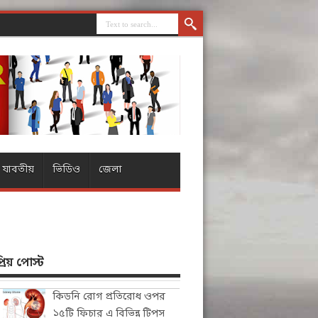
যাবতীয়
ভিডিও
জেলা
িয় পোস্ট
কিডনি রোগ প্রতিরোধ ওপর
১৫টি ফিচার এ বিভিন্ন টিপস