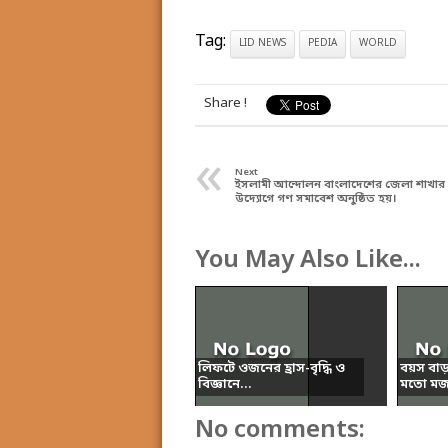
Tag:
LID NEWS
PEDIA
WORLD
Share !
«
Next
ইসলামী আন্দোলন বাংলাদেশের জেলা শাখার
উদ্যোগে গণ সমাবেশ অনুষ্ঠিত হয়।
You May Also Like...
লিফটে ওজনের হ্রাস-বৃদ্ধি ও
বয়স বা
বিজ্ঞানে...
মতো মজা
No comments: