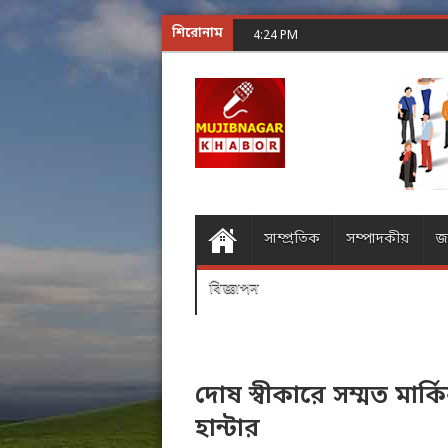
শিরোনাম
শূন্যের গোলকধাঁধা অঙ্ক কর
4:24 PM
সাম্প্রতিক
সম্পাদকীয়
জ
বিজ্ঞাপন
দোষ স্বীকারে সম্মত মার্
হান্টার