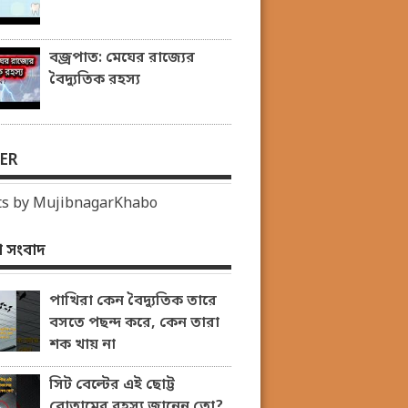
বজ্রপাত: মেঘের রাজ্যের
বৈদ্যুতিক রহস্য
ER
s by MujibnagarKhabo
 সংবাদ
পাখিরা কেন বৈদ্যুতিক তারে
বসতে পছন্দ করে, কেন তারা
শক খায় না
সিট বেল্টের এই ছোট্ট
বোতামের রহস্য জানেন তো?