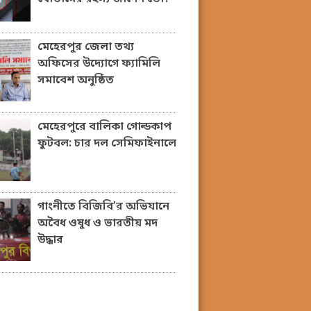
মেহেরপুর জেলা তথ্য
অফিসের উদ্যোগে ফ্যামিলি
সমাবেশ অনুষ্ঠিত
মেহেরপুরে বালিকা গোল্ডকাপ
ফুটবল: চার দল সেমিফাইনালে
গাংনীতে বিজিবি’র অভিযানে
অবৈধ ওষুধ ও ভারতীয় মদ
উদ্ধার