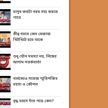
মানুষ কতটা গরম সহ্য করতে
পারে
তীব্র গরমে কেন মেজাজ
খিটখিটে হয়ে থাকে
শুধু যৌন সমস্যা নয়, লিঙ্গের
আগাম সতর্কবার্তা
বার্ধক্যেও সতেজ স্মৃতিশক্তির
রহস্য ও কৌশল
বৃদ্ধ বয়সে দাঁত পড়ে কেন?