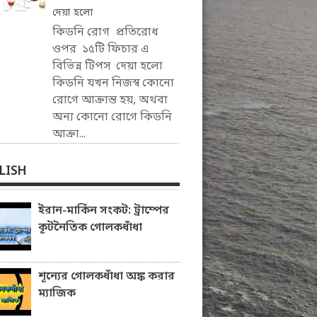
দেয়া হলো
কিডনি রোগ প্রতিরোধ
ওপর ১৫টি ফিচার এ
বিভিন্ন টিপস দেয়া হলো
কিডনি যখন নিজস্ব কোনো
রোগে আক্রান্ত হয়, অথবা
অন্য কোনো রোগে কিডনি
আক্রা...
LISH
ইরান-মার্কিন সংকট: ট্রাম্পের
কূটনৈতিক গোলকধাঁধা
শূন্যের গোলকধাঁধা অঙ্ক করার
ম্যাজিক