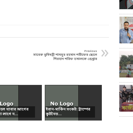
»
Previous
সাবেক ভূমিমন্ত্রী শামসুর রহমান শরীফের ছেলে
শিরহান শরিফ তমালকে গ্রেপ্তার
ড়লে খাবার আগের
ইরান-মার্কিন সংকট: ট্রাম্পের
 লাগে ন...
কূটনৈত...