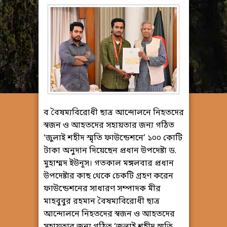
ব বৈষম্যবিরোধী ছাত্র আন্দোলনে নিহতদের
স্বজন ও আহতদের সহায়তার জন্য গঠিত
‘জুলাই শহীদ স্মৃতি ফাউন্ডেশনে’ ১০০ কোটি
টাকা অনুদান দিয়েছেন প্রধান উপদেষ্টা ড.
মুহাম্মদ ইউনূস। গতকাল মঙ্গলবার প্রধান
উপদেষ্টার কাছ থেকে চেকটি গ্রহণ করেন
ফাউন্ডেশনের সাধারণ সম্পাদক মীর
মাহবুবুর রহমান বৈষম্যবিরোধী ছাত্র
আন্দোলনে নিহতদের স্বজন ও আহতদের