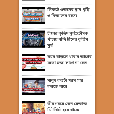
লিফটে ওজনের হ্রাস-বৃদ্ধি
ও বিজ্ঞানের রহস্য
চীনের কৃত্রিম সূর্য::চৌম্বক
খাঁচায় বন্দি চীনের কৃত্রিম
সূর্য
বয়স বাড়লে খাবার আগের
মতো মজা লাগে না কেন
মানুষ কতটা গরম সহ্য
করতে পারে
তীব্র গরমে কেন মেজাজ
খিটখিটে হয়ে থাকে