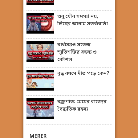
শুধু যৌন সমস্যা নয়,
লিঙ্গের আগাম সতর্কবার্তা
বার্ধক্যেও সতেজ
স্মৃতিশক্তির রহস্য ও
কৌশল
বৃদ্ধ বয়সে দাঁত পড়ে কেন?
বজ্রপাত: মেঘের রাজ্যের
বৈদ্যুতিক রহস্য
MERER