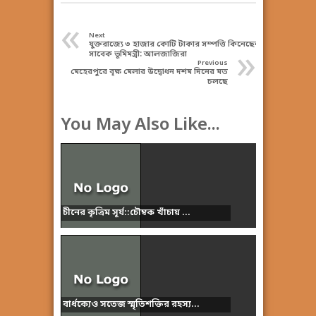
«
Next
যুক্তরাজ্যে ৩ হাজার কোটি টাকার সম্পত্তি কিনেছেন
»
সাবেক ভূমিমন্ত্রী: আলজাজিরা
Previous
মেহেরপুরে বৃক্ষ মেলার উদ্বোধন দশম দিনের মত
চলছে
You May Also Like...
চীনের কৃত্রিম সূর্য::চৌম্বক খাঁচায় ...
বার্ধক্যেও সতেজ স্মৃতিশক্তির রহস্য...