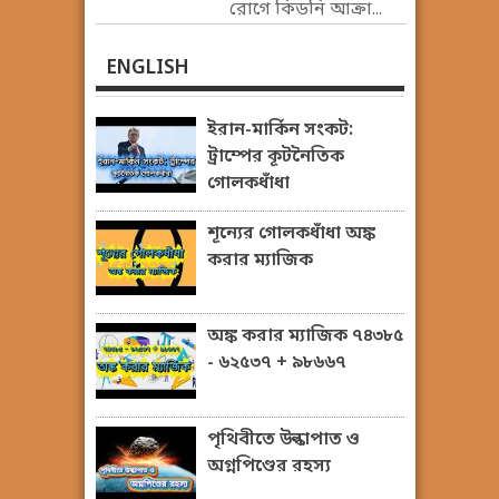
রোগে কিডনি আক্রা...
ENGLISH
ইরান-মার্কিন সংকট:
ট্রাম্পের কূটনৈতিক
গোলকধাঁধা
শূন্যের গোলকধাঁধা অঙ্ক
করার ম্যাজিক
অঙ্ক করার ম্যাজিক ৭৪৩৮৫
- ৬২৫৩৭ + ৯৮৬৬৭
পৃথিবীতে উল্কাপাত ও
অগ্নপিণ্ডের রহস্য