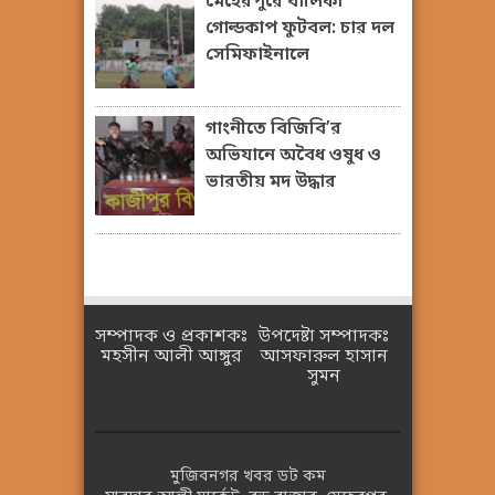
মেহেরপুরে বালিকা
গোল্ডকাপ ফুটবল: চার দল
সেমিফাইনালে
গাংনীতে বিজিবি’র
অভিযানে অবৈধ ওষুধ ও
ভারতীয় মদ উদ্ধার
সম্পাদক ও প্রকাশকঃ
উপদেষ্টা সম্পাদকঃ
মহসীন আলী আঙ্গুর
আসফারুল হাসান
সুমন
মুজিবনগর খবর ডট কম