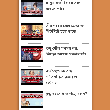
মানুষ কতটা গরম সহ্য
করতে পারে
তীব্র গরমে কেন মেজাজ
খিটখিটে হয়ে থাকে
শুধু যৌন সমস্যা নয়,
লিঙ্গের আগাম সতর্কবার্তা
বার্ধক্যেও সতেজ
স্মৃতিশক্তির রহস্য ও
কৌশল
বৃদ্ধ বয়সে দাঁত পড়ে কেন?