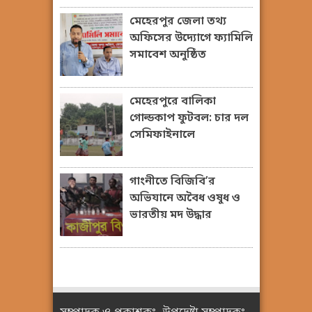
মেহেরপুর জেলা তথ্য
অফিসের উদ্যোগে ফ্যামিলি
সমাবেশ অনুষ্ঠিত
মেহেরপুরে বালিকা
গোল্ডকাপ ফুটবল: চার দল
সেমিফাইনালে
গাংনীতে বিজিবি’র
অভিযানে অবৈধ ওষুধ ও
ভারতীয় মদ উদ্ধার