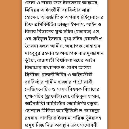
জেলা ও দায়রা জজ ইকতেদার আহমেদ,
সিনিয়র আইনজীবী ব্যারিস্টার সারা
হোসেন, আন্তর্জাতিক অপরাধ ট্রাইব্যুনালের
চিফ প্রসিকিউটর তাজুল ইসলাম, আইন ও
বিচার বিভাগের যুগ্ম সচিব (মতামত) এস.
এম. সাইফুল ইসলাম, যুগ্ম-সচিব (বাজেট ও
উন্নয়ন) রুহুল আমীন, অধ্যাপক মোহাম্মদ
মাহবুবুর রহমান ও অধ্যাপক নাজমুজ্জামান
ভূঁইয়া, রাজশাহী বিশ্ববিদ্যালয়ের আইন
বিভাগের অধ্যাপক ড. বেগম আসমা
সিদ্দীকা, রাজনীতিবিদ ও আইনজীবী
ব্যারিস্টার শামীম হায়দার পাটোয়ারী,
লেজিসলেটিভ ও সংসদ বিষয়ক বিভাগের
যুগ্ম-সচিব (ড্রাফটিং) মো. রফিকুল হাসান,
আইনজীবী ব্যারিস্টার জ্যোতির্ময় বড়ুয়া,
সোশ্যাল মিডিয়া অ্যাক্টিভিস্ট ড. জাহেদুর
রহমান, সানজিদা ইসলাম, শরিফ ভূঁইয়াসহ
প্রমুখ নিজ নিজ অবস্থান এবং সংশোধনী