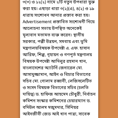
৩(৩) ও ১২(২) নামে ২টি নতুন উপধারা যুক্ত
করা হয়। এছাড়া ধারা ৩(২)(এ), ৪(২) ও ১৯
ধারায় সংশোধন আনার প্রস্তাব করা হয়।
Advertisement প্রস্তাবিত সংশোধনী নিয়ে
আলোচনা সভায় উপস্থিত অনেকেই
মূল্যবান মতামত ব্যক্ত করেন। স্থানীয়
সরকার, পল্লী উন্নয়ন, সমবায় এবং ভূমি
মন্ত্রণালয়বিষয়ক উপদেষ্টা এ. এফ. হাসান
আরিফ, শিল্প, গৃহায়ন ও গণপূর্ত মন্ত্রণালয়
বিষয়ক উপদেষ্টা আদিলুর রহমান খান,
বাংলাদেশের অ্যাটর্নি জেনারেল মো.
আসাদুজ্জামান, আইন ও বিচার বিভাগের
সচিব মো. গোলাম রব্বানী, লেজিসলেটিভ
ও সংসদ বিষয়ক বিভাগের সচিব (চলতি
দায়িত্ব) ড. হাফিজ আহমেদ চৌধুরী, নির্বাচন
কমিশন সংস্কার কমিশনের চেয়ারম্যান ড.
বদিউল আলম মজুমদার, সিনিয়র
আইনজীবী জেড আই খান পান্না, সাবেক