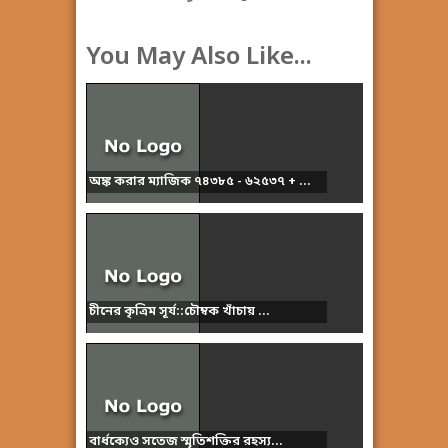
You May Also Like...
অঙ্ক করার ম্যাজিক ৭৪৩৮৫ - ৬২৫৩৭ + ...
চীনের কৃত্রিম সূর্য::চৌম্বক খাঁচায় ...
বার্ধক্যেও সতেজ স্মৃতিশক্তির রহস্য...