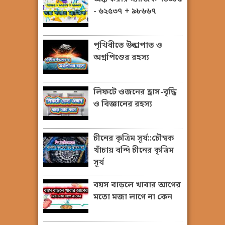
- ৬২৫৩৭ + ৯৮৬৬৭
পৃথিবীতে উল্কাপাত ও
অগ্নপিণ্ডের রহস্য
লিফটে ওজনের হ্রাস-বৃদ্ধি
ও বিজ্ঞানের রহস্য
চীনের কৃত্রিম সূর্য::চৌম্বক
খাঁচায় বন্দি চীনের কৃত্রিম
সূর্য
বয়স বাড়লে খাবার আগের
মতো মজা লাগে না কেন