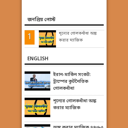
জনপ্রিয় পোস্ট
শূন্যের গোলকধাঁধা অঙ্ক
করার ম্যাজিক
ENGLISH
ইরান-মার্কিন সংকট:
ট্রাম্পের কূটনৈতিক
গোলকধাঁধা
শূন্যের গোলকধাঁধা অঙ্ক
করার ম্যাজিক
অঙ্ক করার ম্যাজিক ৭৪৩৮৫