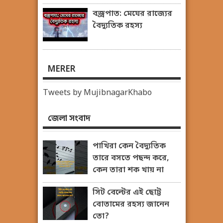
বজ্রপাত: মেঘের রাজ্যের
বৈদ্যুতিক রহস্য
MERER
Tweets by MujibnagarKhabo
জেলা সংবাদ
পাখিরা কেন বৈদ্যুতিক
তারে বসতে পছন্দ করে,
কেন তারা শক খায় না
সিট বেল্টের এই ছোট্ট
বোতামের রহস্য জানেন
তো?