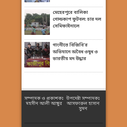
মেহেরপুরে বালিকা
গোল্ডকাপ ফুটবল: চার দল
সেমিফাইনালে
গাংনীতে বিজিবি’র
অভিযানে অবৈধ ওষুধ ও
ভারতীয় মদ উদ্ধার
সম্পাদক ও প্রকাশকঃ
উপদেষ্টা সম্পাদকঃ
মহসীন আলী আঙ্গুর
আসফারুল হাসান
সুমন