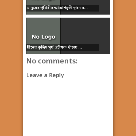
মানুষের পৃথিবীর আকাশচুম্বী স্থানে ব...
চীনের কৃত্রিম সূর্য::চৌম্বক খাঁচায় ...
No comments:
Leave a Reply