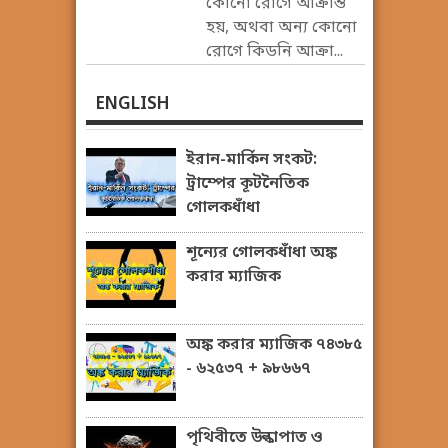
কোনো রোগে আক্রান্ত
হয়, অথবা অন্য কোনো
রোগে কিডনি আক্রা...
ENGLISH
ইরান-মার্কিন সংকট:
ট্রাম্পের কূটনৈতিক
গোলকধাঁধা
শূন্যের গোলকধাঁধা অঙ্ক
করার ম্যাজিক
অঙ্ক করার ম্যাজিক ৭৪৩৮৫
- ৬২৫৩৭ + ৯৮৬৬৭
পৃথিবীতে উল্কাপাত ও