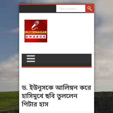
ড. ইউনূসকে আলিঙ্গন করে
হাসিমুখে ছবি তুললেন
পিটার হাস