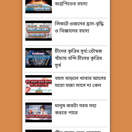
অগ্নপিণ্ডের রহস্য
লিফটে ওজনের হ্রাস-বৃদ্ধি
ও বিজ্ঞানের রহস্য
চীনের কৃত্রিম সূর্য::চৌম্বক
খাঁচায় বন্দি চীনের কৃত্রিম
সূর্য
বয়স বাড়লে খাবার আগের
মতো মজা লাগে না কেন
মানুষ কতটা গরম সহ্য
করতে পারে