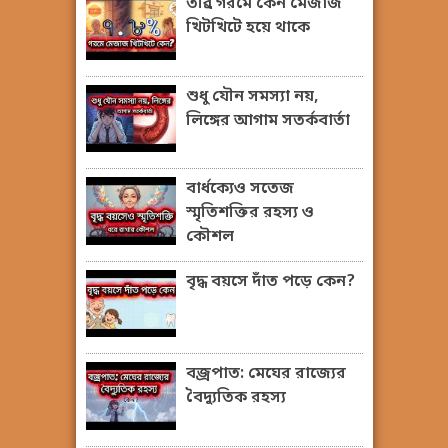
তীব্র গরমে কেন মেজাজ
খিটখিটে হয়ে থাকে
শুধু যৌন সমস্যা নয়,
লিঙ্গের আগাম সতর্কবার্তা
বার্ধক্যেও সতেজ
স্মৃতিশক্তির রহস্য ও
কৌশল
বৃদ্ধ বয়সে দাঁত পড়ে কেন?
বজ্রপাত: মেঘের রাজ্যের
বৈদ্যুতিক রহস্য