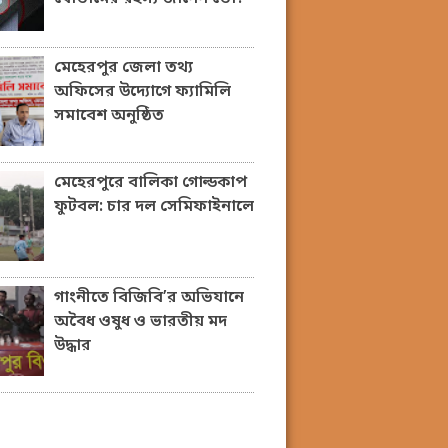
মেহেরপুর জেলা তথ্য
অফিসের উদ্যোগে ফ্যামিলি
সমাবেশ অনুষ্ঠিত
মেহেরপুরে বালিকা গোল্ডকাপ
ফুটবল: চার দল সেমিফাইনালে
গাংনীতে বিজিবি’র অভিযানে
অবৈধ ওষুধ ও ভারতীয় মদ
উদ্ধার