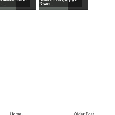
ার ম্যাজিক ৭৪৩৮৫ -
লিফটে ওজনের হ্রাস-বৃদ্ধি ও
...
বিজ্ঞানে...
Home
Older Post