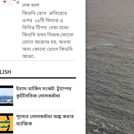
দেয়া হলো
কিডনি রোগ প্রতিরোধ
ওপর ১৫টি ফিচার এ
বিভিন্ন টিপস দেয়া হলো
কিডনি যখন নিজস্ব কোনো
রোগে আক্রান্ত হয়, অথবা
অন্য কোনো রোগে কিডনি
আক্রা...
LISH
ইরান-মার্কিন সংকট: ট্রাম্পের
কূটনৈতিক গোলকধাঁধা
শূন্যের গোলকধাঁধা অঙ্ক করার
ম্যাজিক