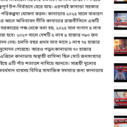
ন ট্রুডোর লিবারেল সরকার বর্তমানে জনমত জরিপে পিছিয়ে
্বপূর্ণ উপ-নির্বাচনে হেরে যায়। এরপরই কানাডা সরকার
 এই পরিকল্পনা ঘোষণা করল। কানাডায় ২০২৫ সালে সাধারণ
ছে। এর আগে অভিবাসন নীতি কানাডার রাজনীতিতে একটি
নাডার সরকারের পক্ষ থেকে বলা হয়, ২০২৫ সাল নাগাদ ৪ লাখ
ট দেয়া হবে। ২০২৩ সালে দেশটি ৫ লাখ ৯ হাজার ৩৯০ জন
মোদন দেয়। চলতি বছর প্রথম সাত মাসে ১ লাখ ৭৫ হাজার
 অনুমোদন পেয়েছে। আরও পড়ুন:কানাডায় ৭০ হাজার
ত এপ্রিলে কানাডায় অস্থায়ী বাসিন্দা ছিল মোট জনসংখ্যার
ে এটি পাঁচ শতাংশে নামিয়ে আনতে। সাশ্রয়ী মূল্যের
র্ধমান ব্যয়সহ বিভিন্ন সামাজিক সমস্যার জন্য কানাডায়