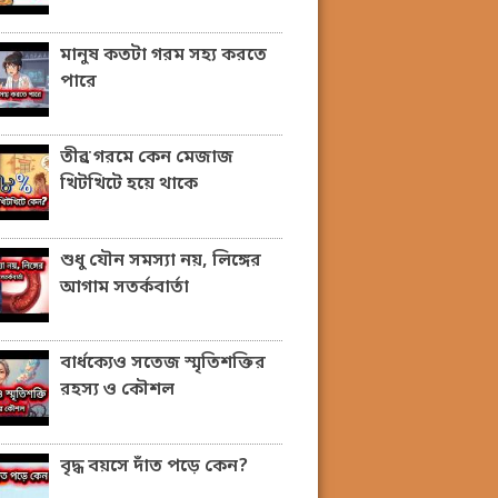
মানুষ কতটা গরম সহ্য করতে
পারে
তীব্র গরমে কেন মেজাজ
খিটখিটে হয়ে থাকে
শুধু যৌন সমস্যা নয়, লিঙ্গের
আগাম সতর্কবার্তা
বার্ধক্যেও সতেজ স্মৃতিশক্তির
রহস্য ও কৌশল
বৃদ্ধ বয়সে দাঁত পড়ে কেন?