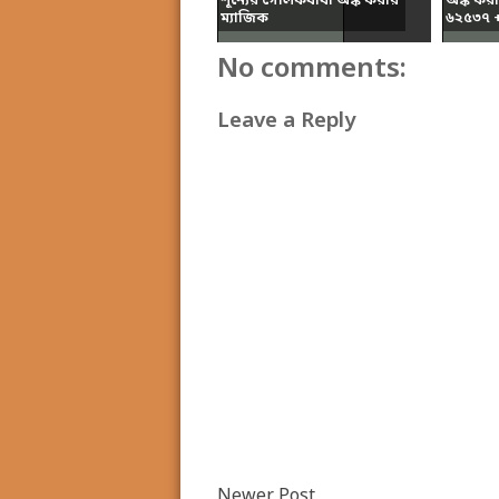
শূন্যের গোলকধাঁধা অঙ্ক করার
অঙ্ক কর
ম্যাজিক
৬২৫৩৭ + 
No comments:
Leave a Reply
Newer Post