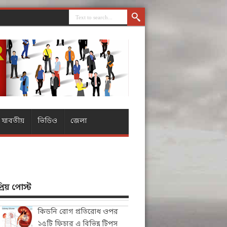
যাবতীয়
ভিডিও
জেলা
িয় পোস্ট
কিডনি রোগ প্রতিরোধ ওপর
১৫টি ফিচার এ বিভিন্ন টিপস