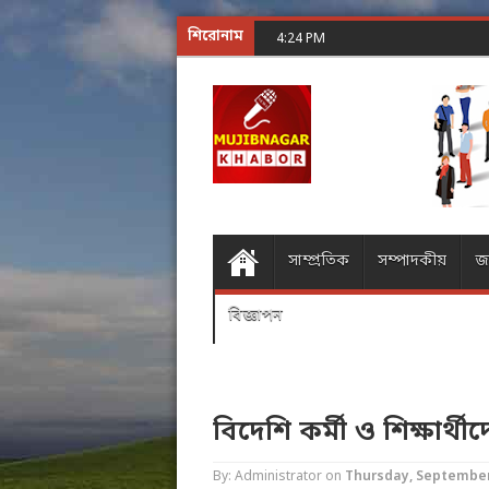
শিরোনাম
শূন্যের গোলকধাঁধা অঙ্ক করা
4:24 PM
সাম্প্রতিক
সম্পাদকীয়
জ
বিজ্ঞাপন
বিদেশি কর্মী ও শিক্ষার্
By: Administrator
on
Thursday, September