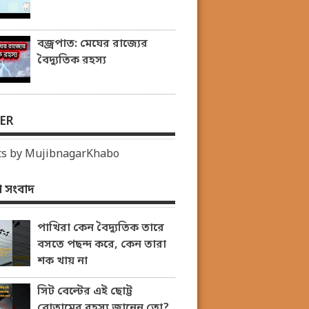
বজ্রপাত: মেঘের রাজ্যের
বৈদ্যুতিক রহস্য
ER
s by MujibnagarKhabo
 সংবাদ
পাখিরা কেন বৈদ্যুতিক তারে
বসতে পছন্দ করে, কেন তারা
শক খায় না
সিট বেল্টের এই ছোট্ট
বোতামের রহস্য জানেন তো?