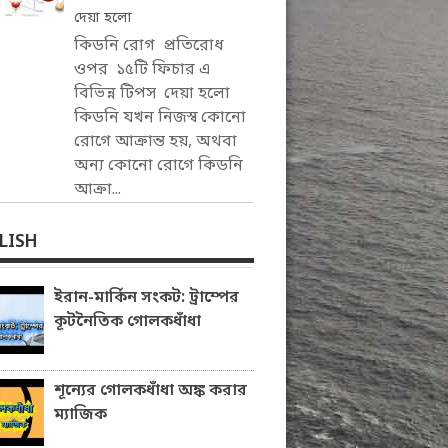
দেয়া হলো
কিডনি রোগ প্রতিরোধ
ওপর ১৫টি ফিচার এ
বিভিন্ন টিপস দেয়া হলো
কিডনি যখন নিজস্ব কোনো
রোগে আক্রান্ত হয়, অথবা
অন্য কোনো রোগে কিডনি
আক্রা...
LISH
ইরান-মার্কিন সংকট: ট্রাম্পের
কূটনৈতিক গোলকধাঁধা
শূন্যের গোলকধাঁধা অঙ্ক করার
ম্যাজিক