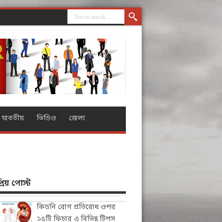
যাবতীয়
ভিডিও
জেলা
িয় পোস্ট
কিডনি রোগ প্রতিরোধ ওপর
১৫টি ফিচার এ বিভিন্ন টিপস