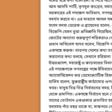
দলের সঙ্গে কথা বলেছিল। এ নিয়ে আগেই
আম আদমি পার্টি, তৃণমূল কংগ্রেস, সমাজ
সরকারের এই পদক্ষেপ সংবিধান, গণতন্ত্র
সমর্থন করবে না। এর মাধ্যমে আসল সমস
সংসদ সদস্য ডেরেক ও ব্রায়েনের বলে
বিজেপি যেমন ভুয়া প্রতিশ্রুতি দিয়ে
জোটের অন্যান্য গুরুত্বপূর্ণ শরিকরাও কে
প্রধান অখিলেশ যাদব বলেন, বিজেপি আ
একসঙ্গে করুক। তারপর দেশের কথা ভাবা
করানোর কথা বলছে, সেখানে হরিয়ানা ও 
উত্তরপ্রদেশ, মহারাষ্ট্র ও ঝাড়খণ্ডের ব
এই পদক্ষেপকে গণতন্ত্রের পক্ষে ইতিবা
অ্যাসোসিয়েশন ফর ডেমোক্র্যাটিক রিফর
হালিম বলেন, যুক্তরাষ্ট্রীয় কাঠামো
খবর। মানুষ ভিন্ন ভিন্ন নির্বাচনের সময়,
থেকে প্রমাণিত। একসঙ্গে নির্বাচন হল
তাদের ভোটদান একপ্রকার প্রভাবিত হয়
সবসময় পাঁচ বছর থাকে না, মাঝপথে ভ