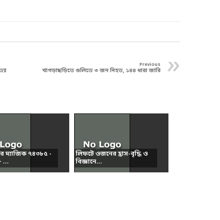
»
Previous
্যা
খাগড়াছড়িতে গুলিতে ৩ জন নিহত, ১৪৪ ধারা জারি
ার ম্যাজিক ৭৪৩৮৫ -
লিফটে ওজনের হ্রাস-বৃদ্ধি ও
...
বিজ্ঞানে...