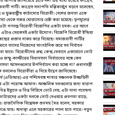
 আপত্তি জানিয়েছে ১৫টি দল। এর মধ্যে রয়েছে কংগ্রেস,
বাদী পার্টি। কংগ্রেস সভাপতি মল্লিকার্জুন খড়গে বলেছেন,
 ও যুক্তরাষ্ট্রীয় কাঠামোর বিরোধী। দেশের জনতা একে
্যা থেকে নজর ঘোরানোর চেষ্টা করা হয়েছে। তৃণমূলের
ন, এটা গণতন্ত্র বিরোধী বিজেপির একটা চমক। এর আগে
ছিল, এটাও সেরকমই একটা উদ্যোগ। বিজেপি বিরোধী ইন্ডিয়া
ন্দ্রের প্রস্তাব নাকচ করে দিয়েছে। সমাজবাদী পার্টির
গে তাদের নিজেদের সাংগঠনিক স্তরে সব নির্বাচন
 যাবে। বিরোধীদের প্রশ্ন, কেন্দ্র যেখানে একযোগে ভোট
জম্মু-কাশ্মীরের বিধানসভা নির্বাচনের সঙ্গে কেন
িধানসভা আসনগুলোর উপনির্বাচন করা হচ্ছে না? প্রধানমন্ত্রী
চক বললেও বিরোধীরা এ নিয়ে উদ্বেগ জানিয়েছে।
্ম (এডিআর)-এর পশ্চিমবঙ্গ শাখার সঞ্চালক উজ্জয়িনী
র ওপর এটা পরোক্ষ আঘাত। আঞ্চলিক দলগুলোর জন্য খারাপ
 ভিন্ন ইস্যুতে ও ভিন্ন নিরিখে ভোট দেয়, এটা নানা গবেষণা
ে ভোটারদের একটা দলকে ভোট দেওয়ার প্রবণতা বাড়ে,
। রাজনৈতিক বিশ্লেষক শুভময় মৈত্র বলেন, সরকার
েঙে যায়। অনাস্থা এলে সরকারের পতন হতে পারে। নতুন