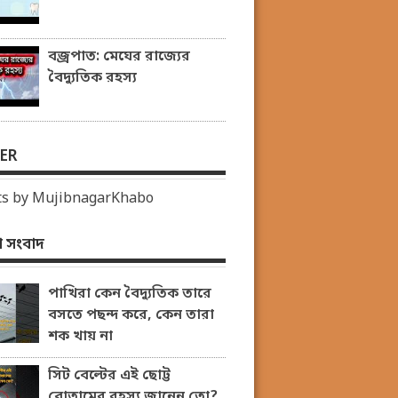
বজ্রপাত: মেঘের রাজ্যের
বৈদ্যুতিক রহস্য
ER
s by MujibnagarKhabo
 সংবাদ
পাখিরা কেন বৈদ্যুতিক তারে
বসতে পছন্দ করে, কেন তারা
শক খায় না
সিট বেল্টের এই ছোট্ট
বোতামের রহস্য জানেন তো?