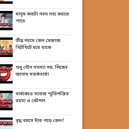
মানুষ কতটা গরম সহ্য করতে
পারে
তীব্র গরমে কেন মেজাজ
খিটখিটে হয়ে থাকে
শুধু যৌন সমস্যা নয়, লিঙ্গের
আগাম সতর্কবার্তা
বার্ধক্যেও সতেজ স্মৃতিশক্তির
রহস্য ও কৌশল
বৃদ্ধ বয়সে দাঁত পড়ে কেন?