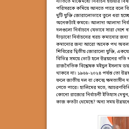
নীতিতে মাঝেমধ্যে নির্বাচন হওয়ার বিষয
পরিসরকে কমিয়ে আনতে পারে বলে বি
দুটি যুক্তি জোরালোভাবে তুলে ধরা হচ্
অনেকটাই কমবে। আলাদা আলাদা নির্বাচ
দলগুলো নির্বাচনে যেভাবে সারা দেশ
দাঁড়াবে! নির্বাচনের খরচ কমানোর জ
কমানোর জন্য আরো অনেক পথ অবলম্বন 
শিবিরের দ্বিতীয় জোরালো যুক্তি, একযো
বিভিন্ন সময়ে ভোট হলে উন্নয়নের গত
রাজনৈতিক বিশ্লেষক মইদুল ইসলাম ড
থাকবে না। ১৯৬৮-২০২৪ পর্যন্ত তো উন্নয়
ফলে জাতীয় দল বা কেন্দ্রে ক্ষমতাসীন
পেতে পারে। হালিমের মতে, আচরণবিধির জন
কোনো রাজ্যের নির্বাচনী ইতিহাস দেখু
কাজ কতটা থেমেছে? অন্য সময় উন্নয়ন