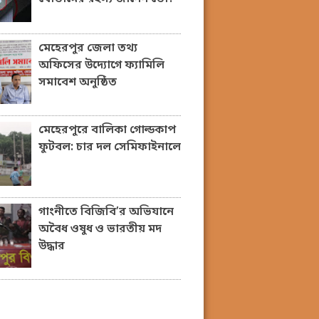
মেহেরপুর জেলা তথ্য
অফিসের উদ্যোগে ফ্যামিলি
সমাবেশ অনুষ্ঠিত
মেহেরপুরে বালিকা গোল্ডকাপ
ফুটবল: চার দল সেমিফাইনালে
গাংনীতে বিজিবি’র অভিযানে
অবৈধ ওষুধ ও ভারতীয় মদ
উদ্ধার