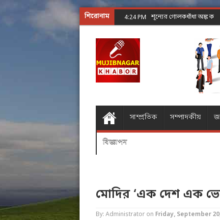
শিরোনাম
শূন্যের গোলকধাঁধা অঙ্ক কর
4:24 PM
সাম্প্রতিক
সম্পাদকীয়
জ
বিজ্ঞাপন
মোদির ‘এক দেশ এক ভোট’
By: Administrator
on
Friday, September 20