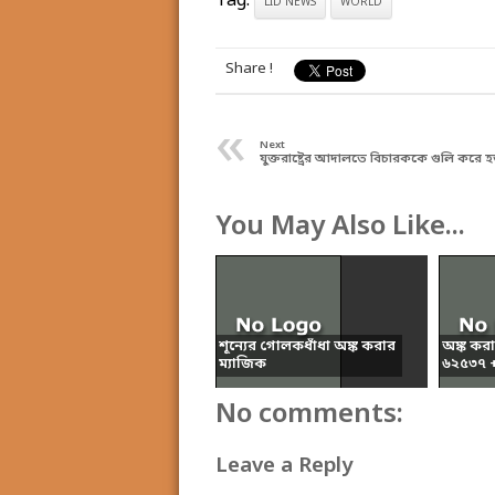
Tag:
LID NEWS
WORLD
Share !
«
Next
যুক্তরাষ্ট্রের আদালতে বিচারককে গুলি করে হত
You May Also Like...
শূন্যের গোলকধাঁধা অঙ্ক করার
অঙ্ক কর
ম্যাজিক
৬২৫৩৭ + 
No comments:
Leave a Reply