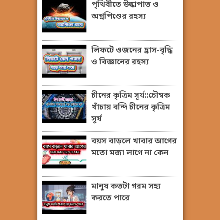
পৃথিবীতে উল্কাপাত ও
অগ্নপিণ্ডের রহস্য
লিফটে ওজনের হ্রাস-বৃদ্ধি
ও বিজ্ঞানের রহস্য
চীনের কৃত্রিম সূর্য::চৌম্বক
খাঁচায় বন্দি চীনের কৃত্রিম
সূর্য
বয়স বাড়লে খাবার আগের
মতো মজা লাগে না কেন
মানুষ কতটা গরম সহ্য
করতে পারে