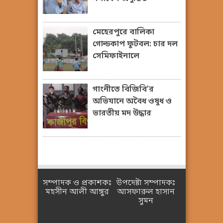
মেহেরপুরে বালিকা
গোল্ডকাপ ফুটবল: চার দল
সেমিফাইনালে
গাংনীতে বিজিবি’র
অভিযানে অবৈধ ওষুধ ও
ভারতীয় মদ উদ্ধার
সম্পাদক ও প্রকাশকঃ
উপদেষ্টা সম্পাদকঃ
মহসীন আলী আঙ্গুর
আসফারুল হাসান
সুমন