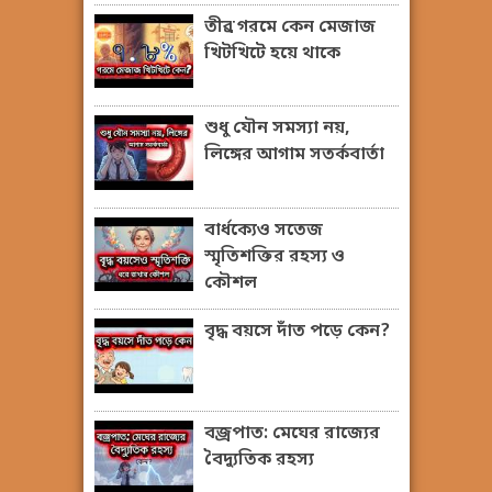
তীব্র গরমে কেন মেজাজ
খিটখিটে হয়ে থাকে
শুধু যৌন সমস্যা নয়,
লিঙ্গের আগাম সতর্কবার্তা
বার্ধক্যেও সতেজ
স্মৃতিশক্তির রহস্য ও
কৌশল
বৃদ্ধ বয়সে দাঁত পড়ে কেন?
বজ্রপাত: মেঘের রাজ্যের
বৈদ্যুতিক রহস্য