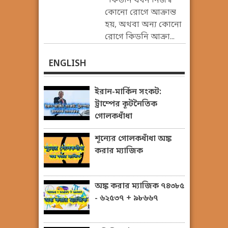
কিডনি যখন নিজস্ব
কোনো রোগে আক্রান্ত
হয়, অথবা অন্য কোনো
রোগে কিডনি আক্রা...
ENGLISH
ইরান-মার্কিন সংকট:
ট্রাম্পের কূটনৈতিক
গোলকধাঁধা
শূন্যের গোলকধাঁধা অঙ্ক
করার ম্যাজিক
অঙ্ক করার ম্যাজিক ৭৪৩৮৫
- ৬২৫৩৭ + ৯৮৬৬৭