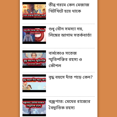
তীব্র গরমে কেন মেজাজ
খিটখিটে হয়ে থাকে
শুধু যৌন সমস্যা নয়,
লিঙ্গের আগাম সতর্কবার্তা
বার্ধক্যেও সতেজ
স্মৃতিশক্তির রহস্য ও
কৌশল
বৃদ্ধ বয়সে দাঁত পড়ে কেন?
বজ্রপাত: মেঘের রাজ্যের
বৈদ্যুতিক রহস্য