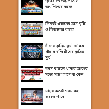
পৃথিবীতে উল্কাপাত ও
অগ্নপিণ্ডের রহস্য
লিফটে ওজনের হ্রাস-বৃদ্ধি
ও বিজ্ঞানের রহস্য
চীনের কৃত্রিম সূর্য::চৌম্বক
খাঁচায় বন্দি চীনের কৃত্রিম
সূর্য
বয়স বাড়লে খাবার আগের
মতো মজা লাগে না কেন
মানুষ কতটা গরম সহ্য
করতে পারে