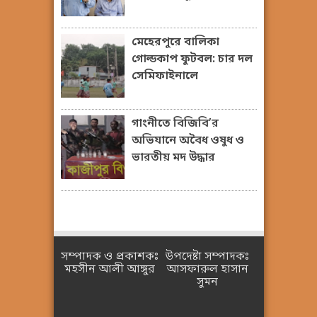
মেহেরপুরে বালিকা
গোল্ডকাপ ফুটবল: চার দল
সেমিফাইনালে
গাংনীতে বিজিবি’র
অভিযানে অবৈধ ওষুধ ও
ভারতীয় মদ উদ্ধার
সম্পাদক ও প্রকাশকঃ
উপদেষ্টা সম্পাদকঃ
মহসীন আলী আঙ্গুর
আসফারুল হাসান
সুমন