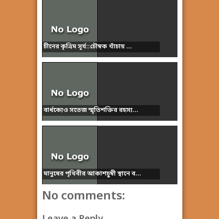
চীনের কৃত্রিম সূর্য::চৌম্বক খাঁচায় ...
বার্ধক্যেও সতেজ স্মৃতিশক্তির রহস্য...
মানুষের পৃথিবীর আকাশচুম্বী স্থানে ব...
No comments: