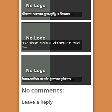
লিফটে ওজনের হ্রাস-বৃদ্ধি ও বিজ্ঞানে...
বয়স বাড়লে খাবার আগের মতো মজা লাগে
ন...
ইরান-মার্কিন সংকট: ট্রাম্পের কূটনৈত...
No comments:
Leave a Reply