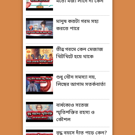
মতো মজা লাগে না কেন
মানুষ কতটা গরম সহ্য
করতে পারে
তীব্র গরমে কেন মেজাজ
খিটখিটে হয়ে থাকে
শুধু যৌন সমস্যা নয়,
লিঙ্গের আগাম সতর্কবার্তা
বার্ধক্যেও সতেজ
স্মৃতিশক্তির রহস্য ও
কৌশল
বৃদ্ধ বয়সে দাঁত পড়ে কেন?