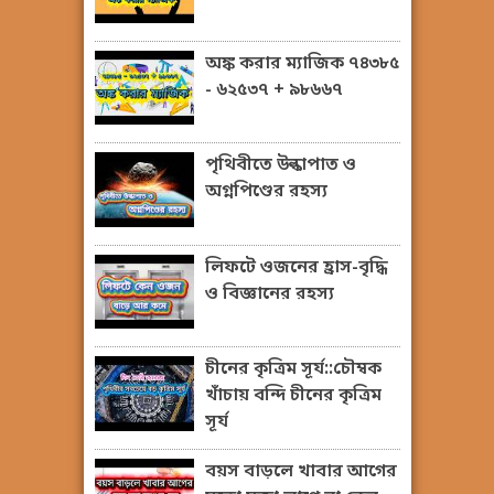
অঙ্ক করার ম্যাজিক ৭৪৩৮৫
- ৬২৫৩৭ + ৯৮৬৬৭
পৃথিবীতে উল্কাপাত ও
অগ্নপিণ্ডের রহস্য
লিফটে ওজনের হ্রাস-বৃদ্ধি
ও বিজ্ঞানের রহস্য
চীনের কৃত্রিম সূর্য::চৌম্বক
খাঁচায় বন্দি চীনের কৃত্রিম
সূর্য
বয়স বাড়লে খাবার আগের