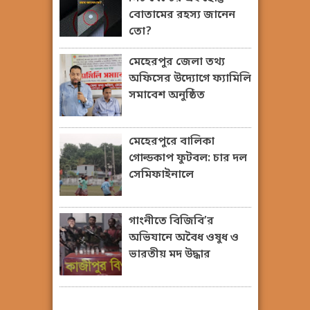
বোতামের রহস্য জানেন
তো?
মেহেরপুর জেলা তথ্য
অফিসের উদ্যোগে ফ্যামিলি
সমাবেশ অনুষ্ঠিত
মেহেরপুরে বালিকা
গোল্ডকাপ ফুটবল: চার দল
সেমিফাইনালে
গাংনীতে বিজিবি’র
অভিযানে অবৈধ ওষুধ ও
ভারতীয় মদ উদ্ধার