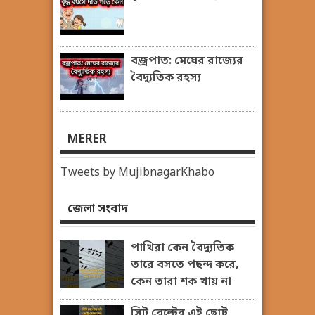
বজ্রপাত: মেঘের রাজ্যের
বৈদ্যুতিক রহস্য
MERER
Tweets by MujibnagarKhabo
জেলা সংবাদ
পাখিরা কেন বৈদ্যুতিক
তারে বসতে পছন্দ করে,
কেন তারা শক খায় না
সিট বেল্টের এই ছোট্ট