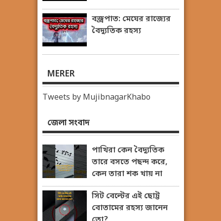
বজ্রপাত: মেঘের রাজ্যের
বৈদ্যুতিক রহস্য
MERER
Tweets by MujibnagarKhabo
জেলা সংবাদ
পাখিরা কেন বৈদ্যুতিক
তারে বসতে পছন্দ করে,
কেন তারা শক খায় না
সিট বেল্টের এই ছোট্ট
বোতামের রহস্য জানেন
তো?