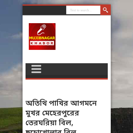
অতিথি পাখির আগমনে
মুখর মেহেরপুরের
তেরঘরিয়া বিল,