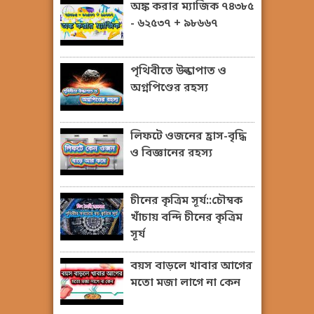
অঙ্ক করার ম্যাজিক ৭৪৩৮৫
- ৬২৫৩৭ + ৯৮৬৬৭
পৃথিবীতে উল্কাপাত ও
অগ্নপিণ্ডের রহস্য
লিফটে ওজনের হ্রাস-বৃদ্ধি
ও বিজ্ঞানের রহস্য
চীনের কৃত্রিম সূর্য::চৌম্বক
খাঁচায় বন্দি চীনের কৃত্রিম
সূর্য
বয়স বাড়লে খাবার আগের
মতো মজা লাগে না কেন