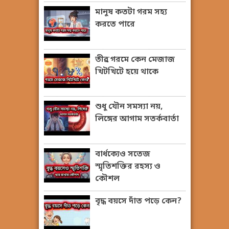
মানুষ কতটা গরম সহ্য
করতে পারে
তীব্র গরমে কেন মেজাজ
খিটখিটে হয়ে থাকে
শুধু যৌন সমস্যা নয়,
লিঙ্গের আগাম সতর্কবার্তা
বার্ধক্যেও সতেজ
স্মৃতিশক্তির রহস্য ও
কৌশল
বৃদ্ধ বয়সে দাঁত পড়ে কেন?