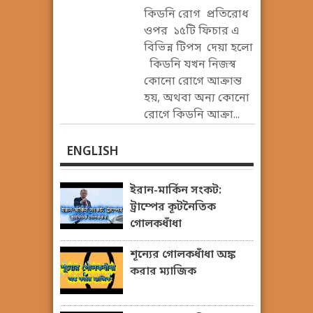
কিডনি রোগ প্রতিরোধ
ওপর ১৫টি ফিচার এ
বিভিন্ন টিপস দেয়া হলো
কিডনি যখন নিজস্ব
কোনো রোগে আক্রান্ত
হয়, অথবা অন্য কোনো
রোগে কিডনি আক্রা...
ENGLISH
ইরান-মার্কিন সংকট:
ট্রাম্পের কূটনৈতিক
গোলকধাঁধা
শূন্যের গোলকধাঁধা অঙ্ক
করার ম্যাজিক