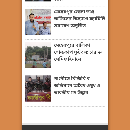
মেহেরপুর জেলা তথ্য
অফিসের উদ্যোগে ফ্যামিলি
সমাবেশ অনুষ্ঠিত
মেহেরপুরে বালিকা
গোল্ডকাপ ফুটবল: চার দল
সেমিফাইনালে
গাংনীতে বিজিবি’র
অভিযানে অবৈধ ওষুধ ও
ভারতীয় মদ উদ্ধার