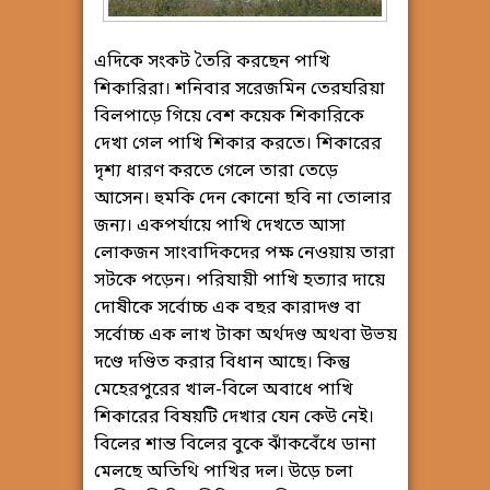
এদিকে সংকট তৈরি করছেন পাখি
শিকারিরা। শনিবার সরেজমিন তেরঘরিয়া
বিলপাড়ে গিয়ে বেশ কয়েক শিকারিকে
দেখা গেল পাখি শিকার করতে। শিকারের
দৃশ্য ধারণ করতে গেলে তারা তেড়ে
আসেন। হুমকি দেন কোনো ছবি না তোলার
জন্য। একপর্যায়ে পাখি দেখতে আসা
লোকজন সাংবাদিকদের পক্ষ নেওয়ায় তারা
সটকে পড়েন। পরিযায়ী পাখি হত্যার দায়ে
দোষীকে সর্বোচ্চ এক বছর কারাদণ্ড বা
সর্বোচ্চ এক লাখ টাকা অর্থদণ্ড অথবা উভয়
দণ্ডে দণ্ডিত করার বিধান আছে। কিন্তু
মেহেরপুরের খাল-বিলে অবাধে পাখি
শিকারের বিষয়টি দেখার যেন কেউ নেই।
বিলের শান্ত বিলের বুকে ঝাঁকবেঁধে ডানা
মেলছে অতিথি পাখির দল। উড়ে চলা