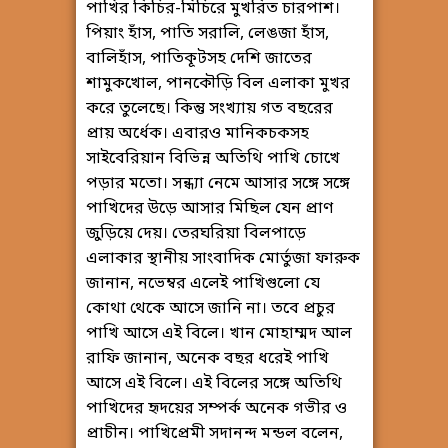
পাখির কিচির-মিচিরে মুখরিত চারপাশ।
পিয়াং হাঁস, পাতি সরালি, লেঙজা হাঁস,
বালিহাঁস, পাতিকূটসহ দেশি জাতের
শামুকখোল, পানকৌড়ি বিল এলাকা মুখর
করে তুলেছে। কিন্তু সংখ্যায় গত বছরের
প্রায় অর্ধেক। এবারও মানিকচকসহ
সাইবেরিয়ান বিভিন্ন অতিথি পাখি চোখে
পড়ার মতো। সন্ধ্যা নেমে আসার সঙ্গে সঙ্গে
পাখিদের উড়ে আসার মিছিল যেন প্রাণ
জুড়িয়ে দেয়। তেরঘরিয়া বিলপাড়ে
এলাকার স্থানীয় সাংবাদিক মোর্তুজা ফারুক
জানান, নভেম্বর এলেই পাখিগুলো যে
কোথা থেকে আসে জানি না। তবে প্রচুর
পাখি আসে এই বিলে। খান মোহাম্মদ আল
রাফি জানান, অনেক বছর ধরেই পাখি
আসে এই বিলে। এই বিলের সঙ্গে অতিথি
পাখিদের হৃদয়ের সম্পর্ক অনেক গভীর ও
প্রাচীন। পাখিপ্রেমী সদানন্দ মন্ডল বলেন,