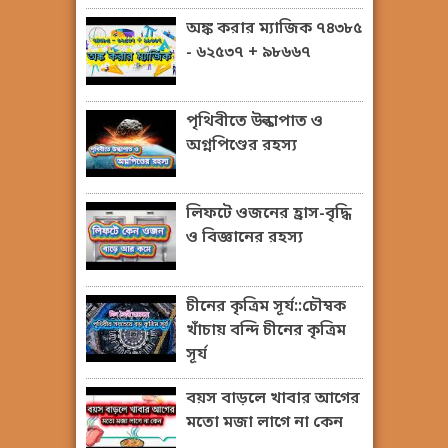
অঙ্ক করার ম্যাজিক ৭৪৩৮৫
- ৬২৫৩৭ + ৯৮৬৬৭
পৃথিবীতে উল্কাপাত ও
অগ্নপিণ্ডের রহস্য
লিফটে ওজনের হ্রাস-বৃদ্ধি
ও বিজ্ঞানের রহস্য
চীনের কৃত্রিম সূর্য::চৌম্বক
খাঁচায় বন্দি চীনের কৃত্রিম
সূর্য
বয়স বাড়লে খাবার আগের
মতো মজা লাগে না কেন