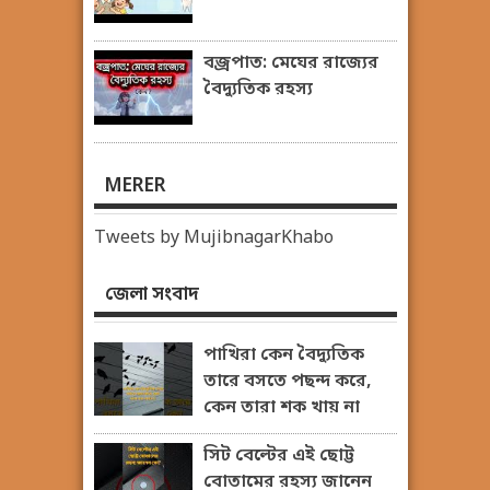
বজ্রপাত: মেঘের রাজ্যের
বৈদ্যুতিক রহস্য
MERER
Tweets by MujibnagarKhabo
জেলা সংবাদ
পাখিরা কেন বৈদ্যুতিক
তারে বসতে পছন্দ করে,
কেন তারা শক খায় না
সিট বেল্টের এই ছোট্ট
বোতামের রহস্য জানেন