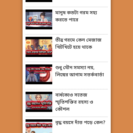
মানুষ কতটা গরম সহ্য
করতে পারে
তীব্র গরমে কেন মেজাজ
খিটখিটে হয়ে থাকে
শুধু যৌন সমস্যা নয়,
লিঙ্গের আগাম সতর্কবার্তা
বার্ধক্যেও সতেজ
স্মৃতিশক্তির রহস্য ও
কৌশল
বৃদ্ধ বয়সে দাঁত পড়ে কেন?