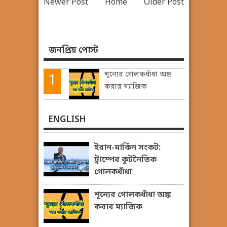
Newer Post
Home
Older Post
জনপ্রিয় পোস্ট
শূন্যের গোলকধাঁধা অঙ্ক
করার ম্যাজিক
ENGLISH
ইরান-মার্কিন সংকট:
ট্রাম্পের কূটনৈতিক
গোলকধাঁধা
শূন্যের গোলকধাঁধা অঙ্ক
করার ম্যাজিক