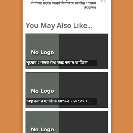
কার্যালয় চত্বরে আনুষ্ঠানিকভাবে জাতীয় পতাকা
উত্তোলন
You May Also Like...
শূন্যের গোলকধাঁধা অঙ্ক করার ম্যাজিক
অঙ্ক করার ম্যাজিক ৭৪৩৮৫ - ৬২৫৩৭ + ...