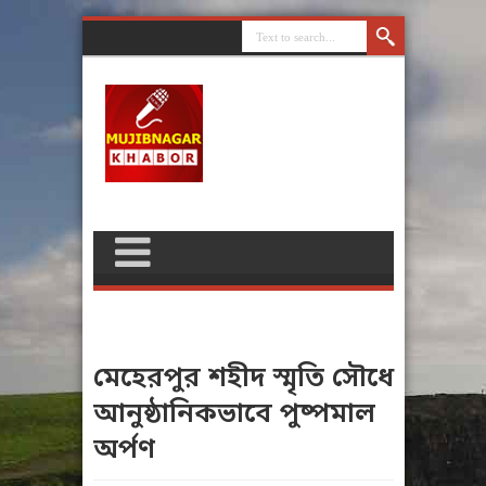
মেহেরপুর শহীদ স্মৃতি সৌধে
আনুষ্ঠানিকভাবে পুষ্পমাল
অর্পণ