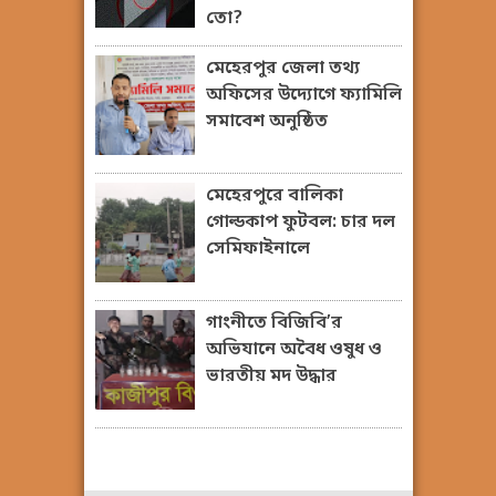
তো?
মেহেরপুর জেলা তথ্য
অফিসের উদ্যোগে ফ্যামিলি
সমাবেশ অনুষ্ঠিত
মেহেরপুরে বালিকা
গোল্ডকাপ ফুটবল: চার দল
সেমিফাইনালে
গাংনীতে বিজিবি’র
অভিযানে অবৈধ ওষুধ ও
ভারতীয় মদ উদ্ধার