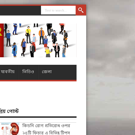
যাবতীয়
ভিডিও
জেলা
িয় পোস্ট
কিডনি রোগ প্রতিরোধ ওপর
১৫টি ফিচার এ বিভিন্ন টিপস