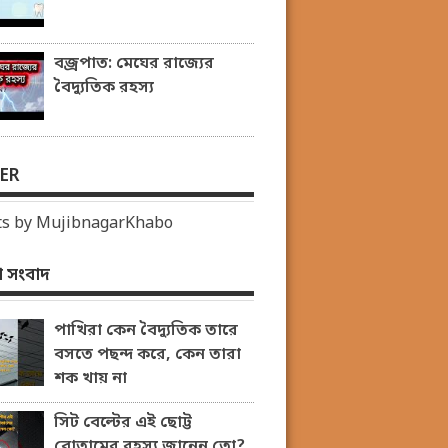
বজ্রপাত: মেঘের রাজ্যের
বৈদ্যুতিক রহস্য
ER
s by MujibnagarKhabo
 সংবাদ
পাখিরা কেন বৈদ্যুতিক তারে
বসতে পছন্দ করে, কেন তারা
শক খায় না
সিট বেল্টের এই ছোট্ট
বোতামের রহস্য জানেন তো?