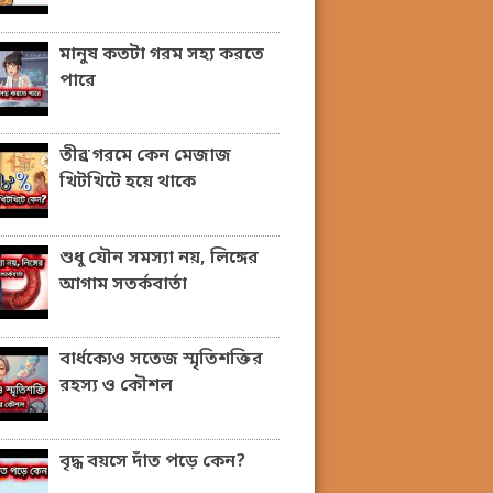
মানুষ কতটা গরম সহ্য করতে
পারে
তীব্র গরমে কেন মেজাজ
খিটখিটে হয়ে থাকে
শুধু যৌন সমস্যা নয়, লিঙ্গের
আগাম সতর্কবার্তা
বার্ধক্যেও সতেজ স্মৃতিশক্তির
রহস্য ও কৌশল
বৃদ্ধ বয়সে দাঁত পড়ে কেন?