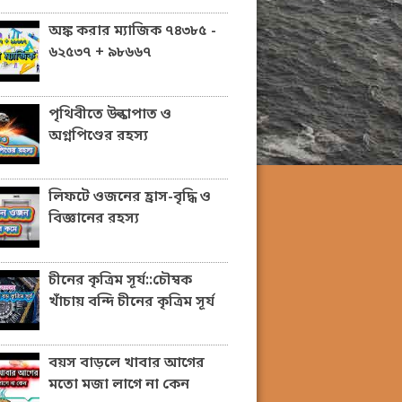
অঙ্ক করার ম্যাজিক ৭৪৩৮৫ -
৬২৫৩৭ + ৯৮৬৬৭
পৃথিবীতে উল্কাপাত ও
অগ্নপিণ্ডের রহস্য
লিফটে ওজনের হ্রাস-বৃদ্ধি ও
বিজ্ঞানের রহস্য
চীনের কৃত্রিম সূর্য::চৌম্বক
খাঁচায় বন্দি চীনের কৃত্রিম সূর্য
বয়স বাড়লে খাবার আগের
মতো মজা লাগে না কেন