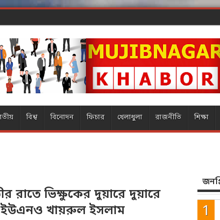
ার ম্যাজিক
াতীয়
বিশ্ব
বিনোদন
ফিচার
খেলাধুলা
রাজনীতি
শিক্ষা
জনপ্র
 রাতে ভিক্ষুকের দুয়ারে দুয়ারে
র ইউএনও খায়রুল ইসলাম