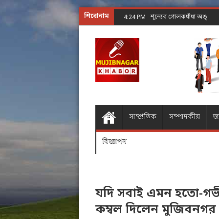
শিরোনাম
শূন্যের গোলকধাঁধা অঙ্ক কর
4:24 PM
সাম্প্রতিক
সম্পাদকীয়
জ
বিজ্ঞাপন
যদি সবাই এমন হতো-গভীর
কম্বল দিলেন মুজিবনগ