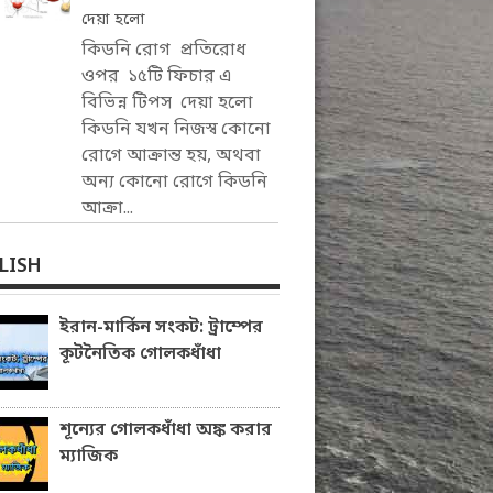
দেয়া হলো
কিডনি রোগ প্রতিরোধ
ওপর ১৫টি ফিচার এ
বিভিন্ন টিপস দেয়া হলো
কিডনি যখন নিজস্ব কোনো
রোগে আক্রান্ত হয়, অথবা
অন্য কোনো রোগে কিডনি
আক্রা...
LISH
ইরান-মার্কিন সংকট: ট্রাম্পের
কূটনৈতিক গোলকধাঁধা
শূন্যের গোলকধাঁধা অঙ্ক করার
ম্যাজিক