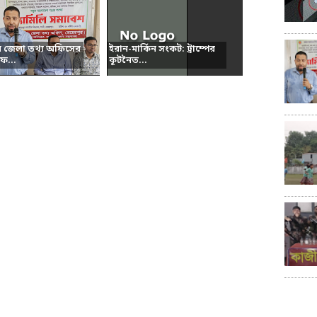
র জেলা তথ্য অফিসের
ইরান-মার্কিন সংকট: ট্রাম্পের
ফ...
কূটনৈত...