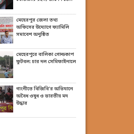
মেহেরপুর জেলা তথ্য
অফিসের উদ্যোগে ফ্যামিলি
সমাবেশ অনুষ্ঠিত
মেহেরপুরে বালিকা গোল্ডকাপ
ফুটবল: চার দল সেমিফাইনালে
গাংনীতে বিজিবি’র অভিযানে
অবৈধ ওষুধ ও ভারতীয় মদ
উদ্ধার