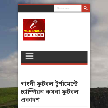
গাংনী ফুটবল টুর্ণামেন্টে
চ্যাম্পিয়ন কসবা ফুটবল
একাদশ