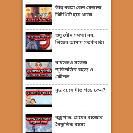
তীব্র গরমে কেন মেজাজ
খিটখিটে হয়ে থাকে
শুধু যৌন সমস্যা নয়,
লিঙ্গের আগাম সতর্কবার্তা
বার্ধক্যেও সতেজ
স্মৃতিশক্তির রহস্য ও
কৌশল
বৃদ্ধ বয়সে দাঁত পড়ে কেন?
বজ্রপাত: মেঘের রাজ্যের
বৈদ্যুতিক রহস্য