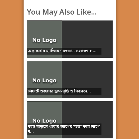
You May Also Like...
অঙ্ক করার ম্যাজিক ৭৪৩৮৫ - ৬২৫৩৭ + ...
লিফটে ওজনের হ্রাস-বৃদ্ধি ও বিজ্ঞানে...
বয়স বাড়লে খাবার আগের মতো মজা লাগে
ন...