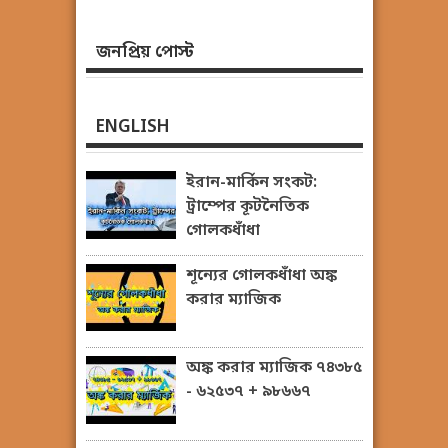
জনপ্রিয় পোস্ট
ENGLISH
ইরান-মার্কিন সংকট:
ট্রাম্পের কূটনৈতিক
গোলকধাঁধা
শূন্যের গোলকধাঁধা অঙ্ক
করার ম্যাজিক
অঙ্ক করার ম্যাজিক ৭৪৩৮৫
- ৬২৫৩৭ + ৯৮৬৬৭