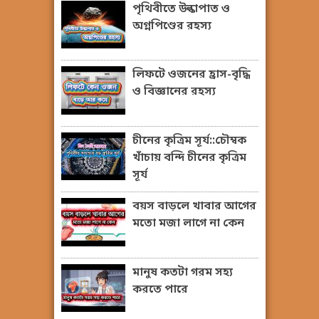
পৃথিবীতে উল্কাপাত ও
অগ্নপিণ্ডের রহস্য
লিফটে ওজনের হ্রাস-বৃদ্ধি
ও বিজ্ঞানের রহস্য
চীনের কৃত্রিম সূর্য::চৌম্বক
খাঁচায় বন্দি চীনের কৃত্রিম
সূর্য
বয়স বাড়লে খাবার আগের
মতো মজা লাগে না কেন
মানুষ কতটা গরম সহ্য
করতে পারে