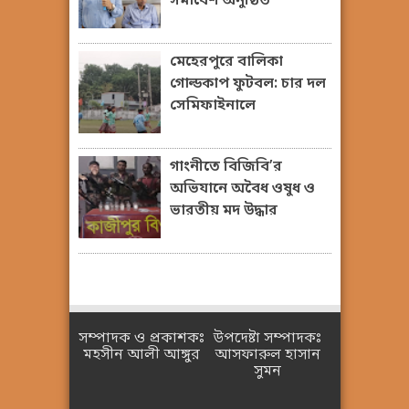
সমাবেশ অনুষ্ঠিত
মেহেরপুরে বালিকা
গোল্ডকাপ ফুটবল: চার দল
সেমিফাইনালে
গাংনীতে বিজিবি’র
অভিযানে অবৈধ ওষুধ ও
ভারতীয় মদ উদ্ধার
সম্পাদক ও প্রকাশকঃ
উপদেষ্টা সম্পাদকঃ
মহসীন আলী আঙ্গুর
আসফারুল হাসান
সুমন