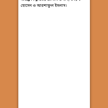
হোসেন ও আরশাফুল ইসলাম।