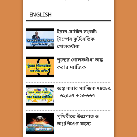
ENGLISH
ইরান-মার্কিন সংকট:
ট্রাম্পের কূটনৈতিক
গোলকধাঁধা
শূন্যের গোলকধাঁধা অঙ্ক
করার ম্যাজিক
অঙ্ক করার ম্যাজিক ৭৪৩৮৫
- ৬২৫৩৭ + ৯৮৬৬৭
পৃথিবীতে উল্কাপাত ও
অগ্নপিণ্ডের রহস্য