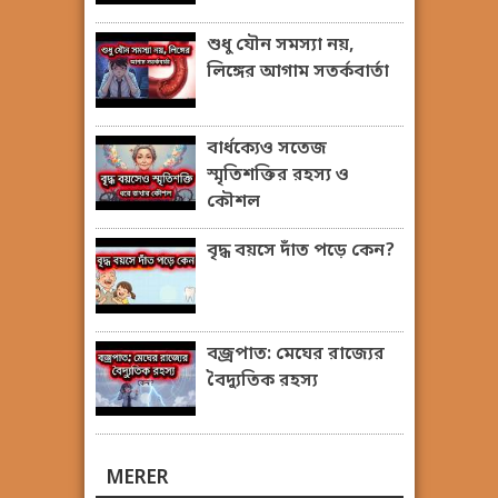
শুধু যৌন সমস্যা নয়,
লিঙ্গের আগাম সতর্কবার্তা
বার্ধক্যেও সতেজ
স্মৃতিশক্তির রহস্য ও
কৌশল
বৃদ্ধ বয়সে দাঁত পড়ে কেন?
বজ্রপাত: মেঘের রাজ্যের
বৈদ্যুতিক রহস্য
MERER