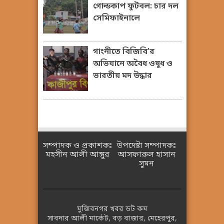
গোল্ডকাপ ফুটবল: চার দল
সেমিফাইনালে
গাংনীতে বিজিবি’র
অভিযানে অবৈধ ওষুধ ও
ভারতীয় মদ উদ্ধার
সম্পাদক ও প্রকাশকঃ
উপদেষ্টা সম্পাদকঃ
মহসীন আলী আঙ্গুর
আসফারুল হাসান
সুমন
মুজিবনগর খবর ডট কম
সাবদার আলী মার্কেট, বড় বাজার, মেহেরপুর,