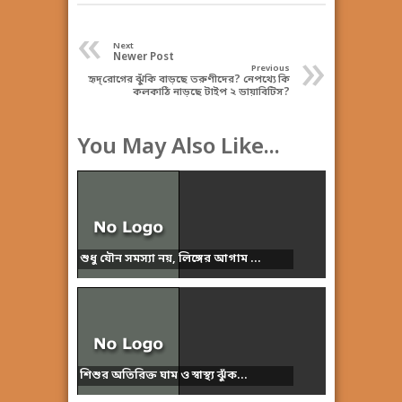
«
Next
»
Newer Post
Previous
হৃদ্‌রোগের ঝুঁকি বাড়ছে তরুণীদের? নেপথ্যে কি
কলকাঠি নাড়ছে টাইপ ২ ডায়াবিটিস?
You May Also Like...
শুধু যৌন সমস্যা নয়, লিঙ্গের আগাম ...
শিশুর অতিরিক্ত ঘাম ও স্বাস্থ্য ঝুঁক...