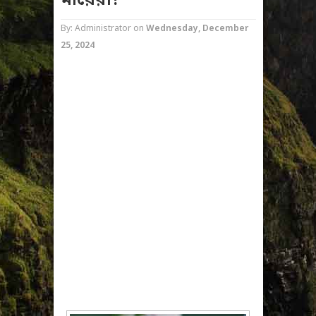
মায়েরা?
By: Administrator
on
Wednesday, December
25, 2024