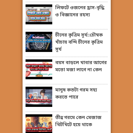
লিফটে ওজনের হ্রাস-বৃদ্ধি
ও বিজ্ঞানের রহস্য
চীনের কৃত্রিম সূর্য::চৌম্বক
খাঁচায় বন্দি চীনের কৃত্রিম
সূর্য
বয়স বাড়লে খাবার আগের
মতো মজা লাগে না কেন
মানুষ কতটা গরম সহ্য
করতে পারে
তীব্র গরমে কেন মেজাজ
খিটখিটে হয়ে থাকে