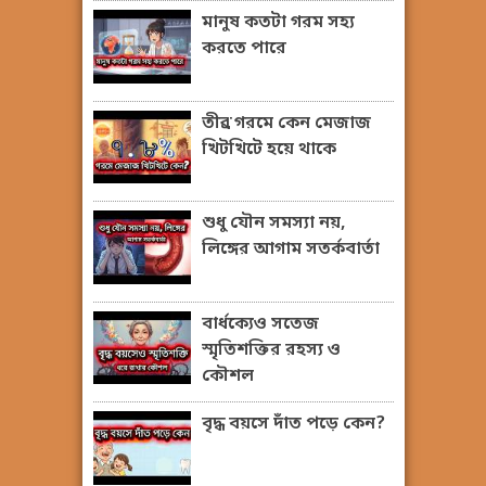
মানুষ কতটা গরম সহ্য
করতে পারে
তীব্র গরমে কেন মেজাজ
খিটখিটে হয়ে থাকে
শুধু যৌন সমস্যা নয়,
লিঙ্গের আগাম সতর্কবার্তা
বার্ধক্যেও সতেজ
স্মৃতিশক্তির রহস্য ও
কৌশল
বৃদ্ধ বয়সে দাঁত পড়ে কেন?