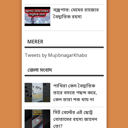
বজ্রপাত: মেঘের রাজ্যের
বৈদ্যুতিক রহস্য
MERER
Tweets by MujibnagarKhabo
জেলা সংবাদ
পাখিরা কেন বৈদ্যুতিক
তারে বসতে পছন্দ করে,
কেন তারা শক খায় না
সিট বেল্টের এই ছোট্ট
বোতামের রহস্য জানেন
তো?