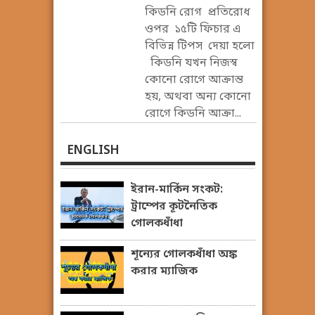
কিডনি রোগ প্রতিরোধ
ওপর ১৫টি ফিচার এ
বিভিন্ন টিপস দেয়া হলো
কিডনি যখন নিজস্ব
কোনো রোগে আক্রান্ত
হয়, অথবা অন্য কোনো
রোগে কিডনি আক্রা...
ENGLISH
ইরান-মার্কিন সংকট:
ট্রাম্পের কূটনৈতিক
গোলকধাঁধা
শূন্যের গোলকধাঁধা অঙ্ক
করার ম্যাজিক