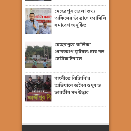
মেহেরপুর জেলা তথ্য
অফিসের উদ্যোগে ফ্যামিলি
সমাবেশ অনুষ্ঠিত
মেহেরপুরে বালিকা
গোল্ডকাপ ফুটবল: চার দল
সেমিফাইনালে
গাংনীতে বিজিবি’র
অভিযানে অবৈধ ওষুধ ও
ভারতীয় মদ উদ্ধার