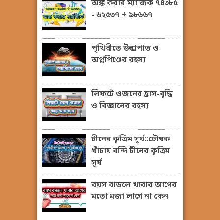
অঙ্ক করার ম্যাজিক ৭৪৩৮৫
- ৬২৫৩৭ + ৯৮৬৬৭
পৃথিবীতে উল্কাপাত ও
অগ্নপিণ্ডের রহস্য
লিফটে ওজনের হ্রাস-বৃদ্ধি
ও বিজ্ঞানের রহস্য
চীনের কৃত্রিম সূর্য::চৌম্বক
খাঁচায় বন্দি চীনের কৃত্রিম
সূর্য
বয়স বাড়লে খাবার আগের
মতো মজা লাগে না কেন