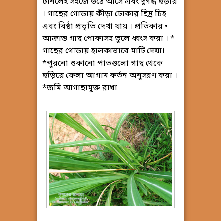
টানলেই সহজে উঠে আসে এবং দূর্গন্ধ ছড়ায়
। গাছের গোড়ায় কীড়া ঢোকার ছিদ্র চিহ
এবং বিষ্ঠা প্রভৃতি দেখা যায় । প্রতিকার •
আক্রান্ত গাছ পোকাসহ তুলে ধ্বংস করা । *
গাছের গোড়ায় হালকাভাবে মাটি দেয়া।
*পুরনো শুকানো পাতগুলো গাছ থেকে
ছড়িয়ে ফেলা আগাম কর্তন অনুসরণ করা ।
*জমি আগাছামুক্ত রাখা