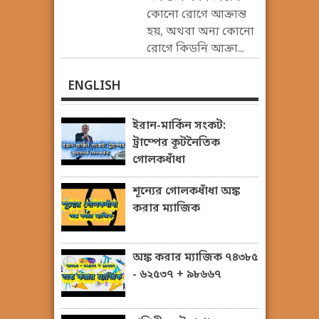
কোনো রোগে আক্রান্ত
হয়, অথবা অন্য কোনো
রোগে কিডনি আক্রা...
ENGLISH
ইরান-মার্কিন সংকট:
ট্রাম্পের কূটনৈতিক
গোলকধাঁধা
শূন্যের গোলকধাঁধা অঙ্ক
করার ম্যাজিক
অঙ্ক করার ম্যাজিক ৭৪৩৮৫
- ৬২৫৩৭ + ৯৮৬৬৭