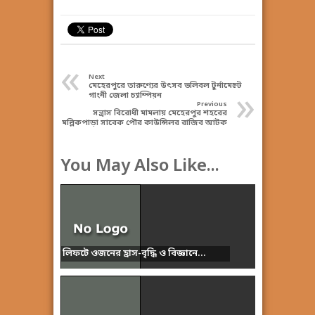
«
Next
মেহেরপুরে তারুণ্যের উৎসব ভলিবল টুর্নামেন্টে
»
গাংনী জেলা চ্যাম্পিয়ন
Previous
সন্ত্রাস বিরোধী মামলায় মেহেরপুর শহরের
মল্লিকপাড়া সাবেক পৌর কাউন্সিলর রাজিব আটক
You May Also Like...
লিফটে ওজনের হ্রাস-বৃদ্ধি ও বিজ্ঞানে...