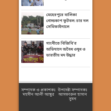
মেহেরপুরে বালিকা
গোল্ডকাপ ফুটবল: চার দল
সেমিফাইনালে
গাংনীতে বিজিবি’র
অভিযানে অবৈধ ওষুধ ও
ভারতীয় মদ উদ্ধার
সম্পাদক ও প্রকাশকঃ
উপদেষ্টা সম্পাদকঃ
মহসীন আলী আঙ্গুর
আসফারুল হাসান
সুমন