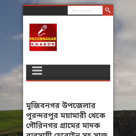
মুজিবনগর উপজেলার
পুরন্দরপুর ময়ামারী থেকে
গৌরিনগর গ্রামের মাদক