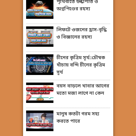
পৃথিবীতে উল্কাপাত ও
অগ্নপিণ্ডের রহস্য
লিফটে ওজনের হ্রাস-বৃদ্ধি
ও বিজ্ঞানের রহস্য
চীনের কৃত্রিম সূর্য::চৌম্বক
খাঁচায় বন্দি চীনের কৃত্রিম
সূর্য
বয়স বাড়লে খাবার আগের
মতো মজা লাগে না কেন
মানুষ কতটা গরম সহ্য
করতে পারে