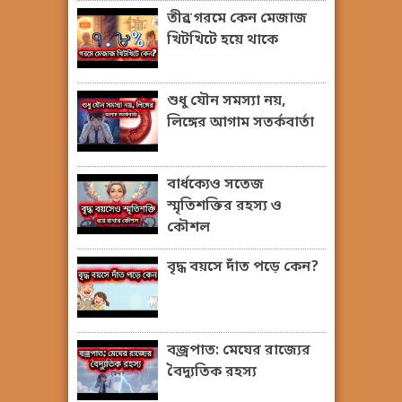
তীব্র গরমে কেন মেজাজ
খিটখিটে হয়ে থাকে
শুধু যৌন সমস্যা নয়,
লিঙ্গের আগাম সতর্কবার্তা
বার্ধক্যেও সতেজ
স্মৃতিশক্তির রহস্য ও
কৌশল
বৃদ্ধ বয়সে দাঁত পড়ে কেন?
বজ্রপাত: মেঘের রাজ্যের
বৈদ্যুতিক রহস্য