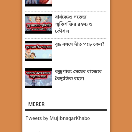
বার্ধক্যেও সতেজ
স্মৃতিশক্তির রহস্য ও
কৌশল
বৃদ্ধ বয়সে দাঁত পড়ে কেন?
বজ্রপাত: মেঘের রাজ্যের
বৈদ্যুতিক রহস্য
MERER
Tweets by MujibnagarKhabo