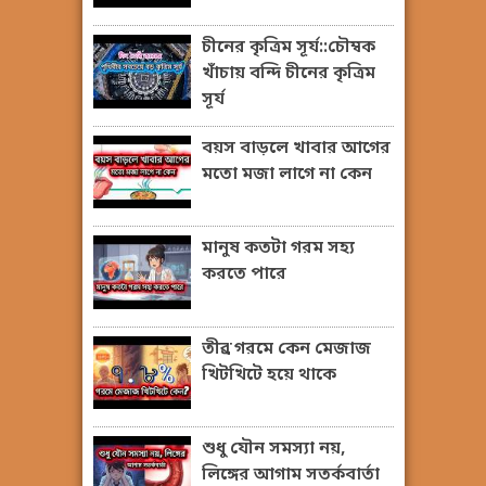
চীনের কৃত্রিম সূর্য::চৌম্বক
খাঁচায় বন্দি চীনের কৃত্রিম
সূর্য
বয়স বাড়লে খাবার আগের
মতো মজা লাগে না কেন
মানুষ কতটা গরম সহ্য
করতে পারে
তীব্র গরমে কেন মেজাজ
খিটখিটে হয়ে থাকে
শুধু যৌন সমস্যা নয়,
লিঙ্গের আগাম সতর্কবার্তা