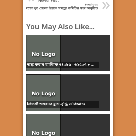
»
Newer Post
Previous
মেহেরপুর জেলা উন্নয়ন সমন্বয় কমিটির সভা অনুষ্ঠিত
You May Also Like...
অঙ্ক করার ম্যাজিক ৭৪৩৮৫ - ৬২৫৩৭ + ...
লিফটে ওজনের হ্রাস-বৃদ্ধি ও বিজ্ঞানে...