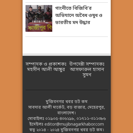
গাংনীতে বিজিবি’র
অভিযানে অবৈধ ওষুধ ও
ভারতীয় মদ উদ্ধার
সম্পাদক ও প্রকাশকঃ
উপদেষ্টা সম্পাদকঃ
মহসীন আলী আঙ্গুর
আসফারুল হাসান
সুমন
মুজিবনগর খবর ডট কম
সাবদার আলী মার্কেট, বড় বাজার, মেহেরপুর,
বাংলাদেশ।
মোবাইলঃ
০১৯০৫-৪০৬২৯৮
,
০১৭১১-৩১১৩৮৬
ইমেইলঃ
editor@mujibnagarkhabor.com
স্বত্ব ২০১৪ - ২০২৪
মুজিবনগর খবর ডট কম।