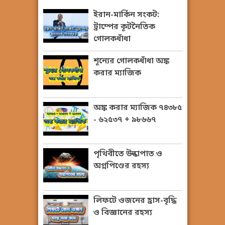
ইরান-মার্কিন সংকট:
ট্রাম্পের কূটনৈতিক
গোলকধাঁধা
শূন্যের গোলকধাঁধা অঙ্ক
করার ম্যাজিক
অঙ্ক করার ম্যাজিক ৭৪৩৮৫
- ৬২৫৩৭ + ৯৮৬৬৭
পৃথিবীতে উল্কাপাত ও
অগ্নপিণ্ডের রহস্য
লিফটে ওজনের হ্রাস-বৃদ্ধি
ও বিজ্ঞানের রহস্য