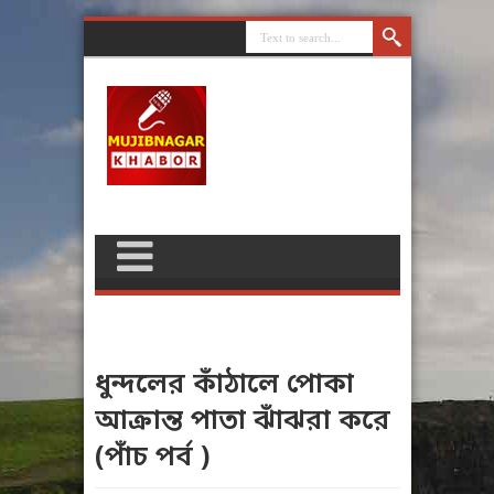
ধুন্দলের কাঁঠালে পোকা
আক্রান্ত পাতা ঝাঁঝরা করে
(পাঁচ পর্ব )