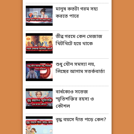
মানুষ কতটা গরম সহ্য
করতে পারে
তীব্র গরমে কেন মেজাজ
খিটখিটে হয়ে থাকে
শুধু যৌন সমস্যা নয়,
লিঙ্গের আগাম সতর্কবার্তা
বার্ধক্যেও সতেজ
স্মৃতিশক্তির রহস্য ও
কৌশল
বৃদ্ধ বয়সে দাঁত পড়ে কেন?