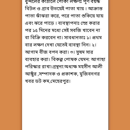
ধুন্দলের কাঁঠালে পোকা লক্ষণঃ পূর্ণ বয়স্ক
বিটল ও গ্রাব উভয়েই পাতা খায় । আক্রান্ত
পাতা ঝাঁঝরা করে, পরে পাতা শুকিয়ে যায়
এবং ঝরে পাড়ে । ব্যবস্থাপনাঃ স্প্রে করার
পর ১৫ দিনের মধ্যে সেই সবজি খাবেন না
বা বিক্রি করবেন না। সাবধানতাঃ ১। প্রথম
বার লক্ষণ দেখা যেতেই ব্যবস্থা নিন। ২।
আগাম বীজ বপন করা। ৩। সুষম সার
ব্যবহার করা। বিকল্প পোষক যেমন: আগাছা
পরিস্কার রাখা।গ্রন্থনা:অধ্যক্ষ মহসীন আলী
আঙ্গুঁর ,সম্পাদক ও প্রকাশক, মুজিবনগর
খবর ডট কম,মেহেরপুর।