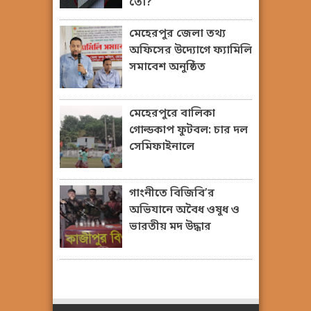
তো?
মেহেরপুর জেলা তথ্য
অফিসের উদ্যোগে ফ্যামিলি
সমাবেশ অনুষ্ঠিত
মেহেরপুরে বালিকা
গোল্ডকাপ ফুটবল: চার দল
সেমিফাইনালে
গাংনীতে বিজিবি’র
অভিযানে অবৈধ ওষুধ ও
ভারতীয় মদ উদ্ধার