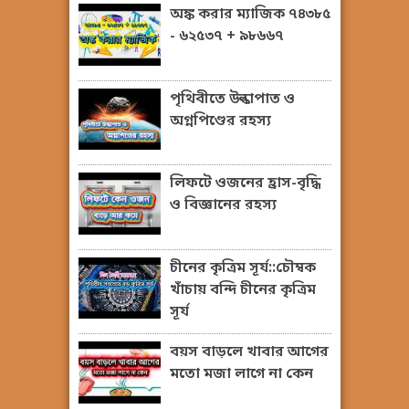
অঙ্ক করার ম্যাজিক ৭৪৩৮৫
- ৬২৫৩৭ + ৯৮৬৬৭
পৃথিবীতে উল্কাপাত ও
অগ্নপিণ্ডের রহস্য
লিফটে ওজনের হ্রাস-বৃদ্ধি
ও বিজ্ঞানের রহস্য
চীনের কৃত্রিম সূর্য::চৌম্বক
খাঁচায় বন্দি চীনের কৃত্রিম
সূর্য
বয়স বাড়লে খাবার আগের
মতো মজা লাগে না কেন