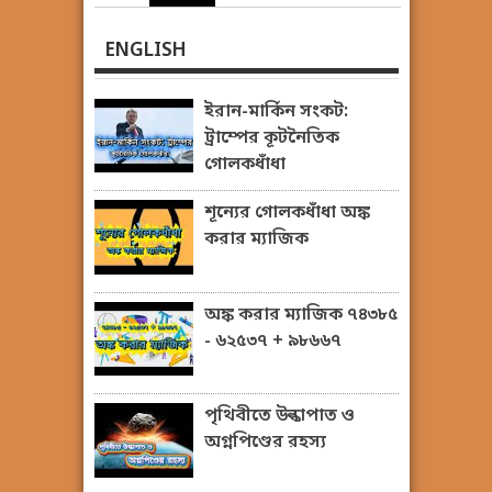
ENGLISH
ইরান-মার্কিন সংকট:
ট্রাম্পের কূটনৈতিক
গোলকধাঁধা
শূন্যের গোলকধাঁধা অঙ্ক
করার ম্যাজিক
অঙ্ক করার ম্যাজিক ৭৪৩৮৫
- ৬২৫৩৭ + ৯৮৬৬৭
পৃথিবীতে উল্কাপাত ও
অগ্নপিণ্ডের রহস্য