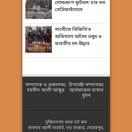
গোল্ডকাপ ফুটবল: চার দল
সেমিফাইনালে
গাংনীতে বিজিবি’র
অভিযানে অবৈধ ওষুধ ও
ভারতীয় মদ উদ্ধার
সম্পাদক ও প্রকাশকঃ
উপদেষ্টা সম্পাদকঃ
মহসীন আলী আঙ্গুর
আসফারুল হাসান
সুমন
মুজিবনগর খবর ডট কম
সাবদার আলী মার্কেট, বড় বাজার, মেহেরপুর,