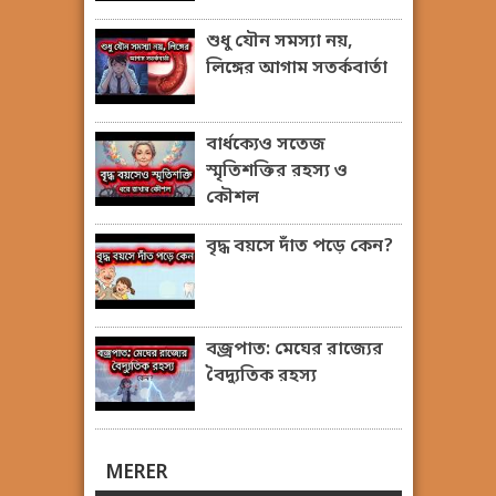
শুধু যৌন সমস্যা নয়,
লিঙ্গের আগাম সতর্কবার্তা
বার্ধক্যেও সতেজ
স্মৃতিশক্তির রহস্য ও
কৌশল
বৃদ্ধ বয়সে দাঁত পড়ে কেন?
বজ্রপাত: মেঘের রাজ্যের
বৈদ্যুতিক রহস্য
MERER