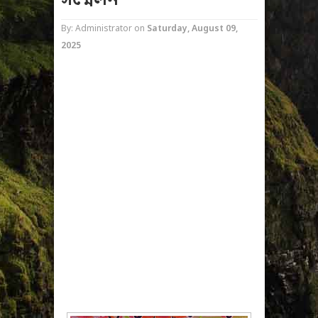
সম্মেলন
By: Administrator
on
Saturday, August 09,
2025