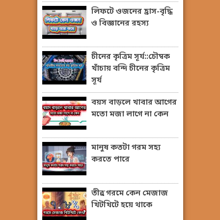
লিফটে ওজনের হ্রাস-বৃদ্ধি
ও বিজ্ঞানের রহস্য
চীনের কৃত্রিম সূর্য::চৌম্বক
খাঁচায় বন্দি চীনের কৃত্রিম
সূর্য
বয়স বাড়লে খাবার আগের
মতো মজা লাগে না কেন
মানুষ কতটা গরম সহ্য
করতে পারে
তীব্র গরমে কেন মেজাজ
খিটখিটে হয়ে থাকে