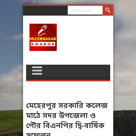
মেহেরপুর সরকারি কলেজ
মাঠে সদর উপজেলা ও
পৌর বিএনপির দ্বি-বার্ষিক