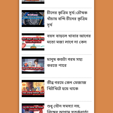
চীনের কৃত্রিম সূর্য::চৌম্বক
খাঁচায় বন্দি চীনের কৃত্রিম
সূর্য
বয়স বাড়লে খাবার আগের
মতো মজা লাগে না কেন
মানুষ কতটা গরম সহ্য
করতে পারে
তীব্র গরমে কেন মেজাজ
খিটখিটে হয়ে থাকে
শুধু যৌন সমস্যা নয়,
লিঙ্গের আগাম সতর্কবার্তা