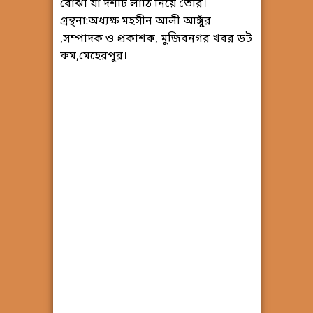
বোঝা যা দশটি লাঠি নিয়ে তৈরি।
গ্রন্থনা:অধ্যক্ষ মহসীন আলী আঙ্গুঁর
,সম্পাদক ও প্রকাশক, মুজিবনগর খবর ডট
কম,মেহেরপুর।