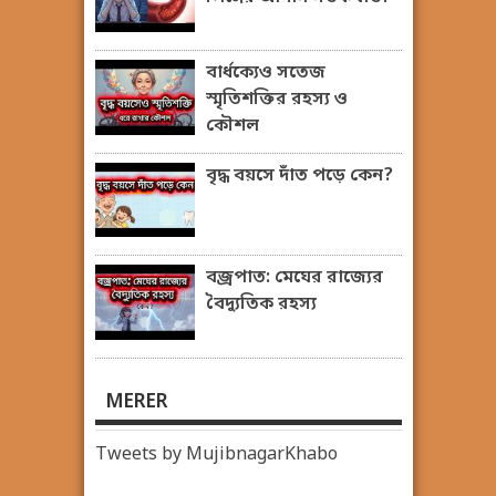
বার্ধক্যেও সতেজ
স্মৃতিশক্তির রহস্য ও
কৌশল
বৃদ্ধ বয়সে দাঁত পড়ে কেন?
বজ্রপাত: মেঘের রাজ্যের
বৈদ্যুতিক রহস্য
MERER
Tweets by MujibnagarKhabo