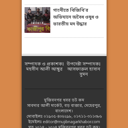
গাংনীতে বিজিবি’র
অভিযানে অবৈধ ওষুধ ও
ভারতীয় মদ উদ্ধার
সম্পাদক ও প্রকাশকঃ
উপদেষ্টা সম্পাদকঃ
মহসীন আলী আঙ্গুর
আসফারুল হাসান
সুমন
মুজিবনগর খবর ডট কম
সাবদার আলী মার্কেট, বড় বাজার, মেহেরপুর,
বাংলাদেশ।
মোবাইলঃ
০১৯০৫-৪০৬২৯৮
,
০১৭১১-৩১১৩৮৬
ইমেইলঃ
editor@mujibnagarkhabor.com
স্বত্ব ২০১৪ - ২০২৪
মুজিবনগর খবর ডট কম।