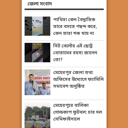
জেলা সংবাদ
পাখিরা কেন বৈদ্যুতিক
তারে বসতে পছন্দ করে,
কেন তারা শক খায় না
সিট বেল্টের এই ছোট্ট
বোতামের রহস্য জানেন
তো?
মেহেরপুর জেলা তথ্য
অফিসের উদ্যোগে ফ্যামিলি
সমাবেশ অনুষ্ঠিত
মেহেরপুরে বালিকা
গোল্ডকাপ ফুটবল: চার দল
সেমিফাইনালে