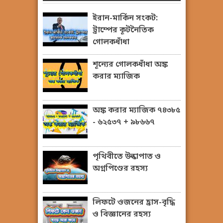
ইরান-মার্কিন সংকট:
ট্রাম্পের কূটনৈতিক
গোলকধাঁধা
শূন্যের গোলকধাঁধা অঙ্ক
করার ম্যাজিক
অঙ্ক করার ম্যাজিক ৭৪৩৮৫
- ৬২৫৩৭ + ৯৮৬৬৭
পৃথিবীতে উল্কাপাত ও
অগ্নপিণ্ডের রহস্য
লিফটে ওজনের হ্রাস-বৃদ্ধি
ও বিজ্ঞানের রহস্য