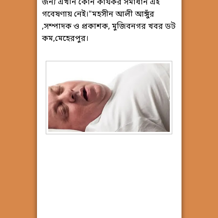
জন্য এখনি কোন কার্যকর সমাধান এই
গবেষণায় নেই।"মহসীন আলী আঙ্গুঁর
,সম্পাদক ও প্রকাশক, মুজিবনগর খবর ডট
কম,মেহেরপুর।