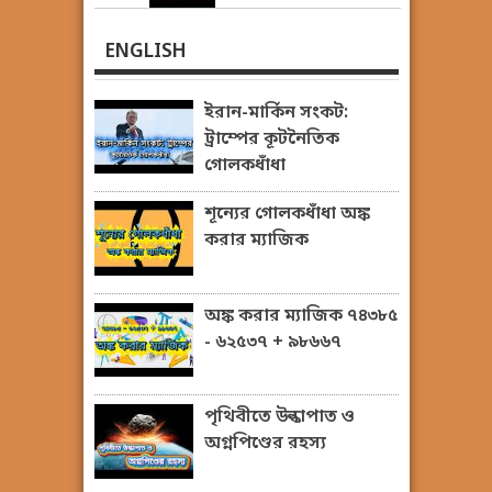
ENGLISH
ইরান-মার্কিন সংকট:
ট্রাম্পের কূটনৈতিক
গোলকধাঁধা
শূন্যের গোলকধাঁধা অঙ্ক
করার ম্যাজিক
অঙ্ক করার ম্যাজিক ৭৪৩৮৫
- ৬২৫৩৭ + ৯৮৬৬৭
পৃথিবীতে উল্কাপাত ও
অগ্নপিণ্ডের রহস্য