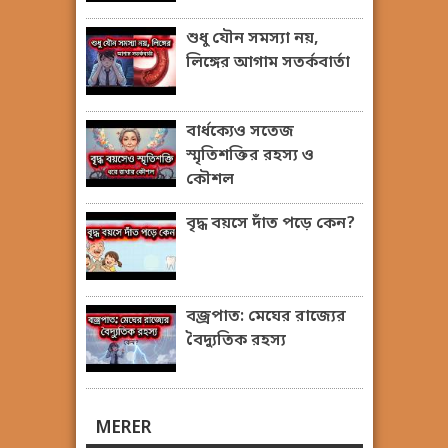
শুধু যৌন সমস্যা নয়,
লিঙ্গের আগাম সতর্কবার্তা
বার্ধক্যেও সতেজ
স্মৃতিশক্তির রহস্য ও
কৌশল
বৃদ্ধ বয়সে দাঁত পড়ে কেন?
বজ্রপাত: মেঘের রাজ্যের
বৈদ্যুতিক রহস্য
MERER