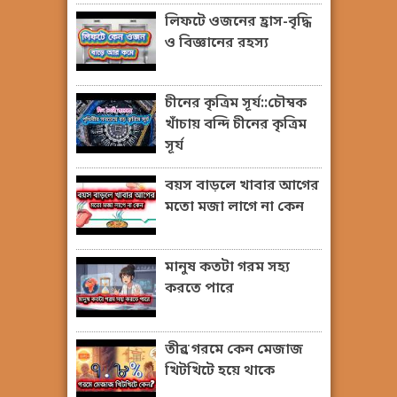
লিফটে ওজনের হ্রাস-বৃদ্ধি
ও বিজ্ঞানের রহস্য
চীনের কৃত্রিম সূর্য::চৌম্বক
খাঁচায় বন্দি চীনের কৃত্রিম
সূর্য
বয়স বাড়লে খাবার আগের
মতো মজা লাগে না কেন
মানুষ কতটা গরম সহ্য
করতে পারে
তীব্র গরমে কেন মেজাজ
খিটখিটে হয়ে থাকে