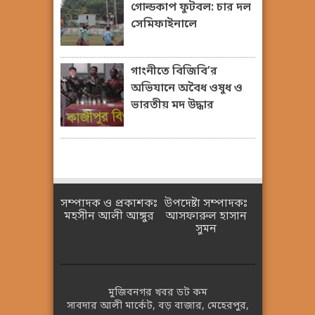
গোল্ডকাপ ফুটবল: চার দল
সেমিফাইনালে
গাংনীতে বিজিবি’র
অভিযানে অবৈধ ওষুধ ও
ভারতীয় মদ উদ্ধার
সম্পাদক ও প্রকাশকঃ
উপদেষ্টা সম্পাদকঃ
মহসীন আলী আঙ্গুর
আসফারুল হাসান
সুমন
মুজিবনগর খবর ডট কম
সাবদার আলী মার্কেট, বড় বাজার, মেহেরপুর,