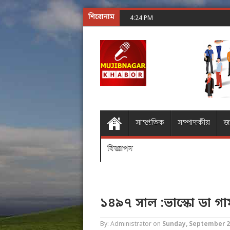
শিরোনাম
শূন্যের গোলকধাঁধা অঙ্ক কর
4:24 PM
সাম্প্রতিক
সম্পাদকীয়
জ
বিজ্ঞাপন
১৪৯৭ সাল :ভাস্কো ডা গ
By: Administrator
on
Sunday, September 2