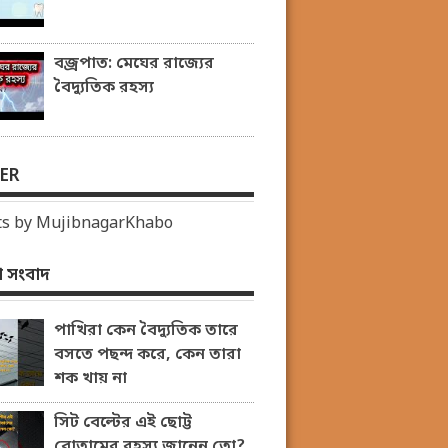
বজ্রপাত: মেঘের রাজ্যের
বৈদ্যুতিক রহস্য
ER
s by MujibnagarKhabo
 সংবাদ
পাখিরা কেন বৈদ্যুতিক তারে
বসতে পছন্দ করে, কেন তারা
শক খায় না
সিট বেল্টের এই ছোট্ট
বোতামের রহস্য জানেন তো?