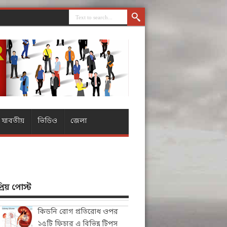
যাবতীয়
ভিডিও
জেলা
িয় পোস্ট
কিডনি রোগ প্রতিরোধ ওপর
১৫টি ফিচার এ বিভিন্ন টিপস