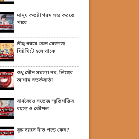
মানুষ কতটা গরম সহ্য করতে
পারে
তীব্র গরমে কেন মেজাজ
খিটখিটে হয়ে থাকে
শুধু যৌন সমস্যা নয়, লিঙ্গের
আগাম সতর্কবার্তা
বার্ধক্যেও সতেজ স্মৃতিশক্তির
রহস্য ও কৌশল
বৃদ্ধ বয়সে দাঁত পড়ে কেন?