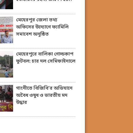
মেহেরপুর জেলা তথ্য
অফিসের উদ্যোগে ফ্যামিলি
সমাবেশ অনুষ্ঠিত
মেহেরপুরে বালিকা গোল্ডকাপ
ফুটবল: চার দল সেমিফাইনালে
গাংনীতে বিজিবি’র অভিযানে
অবৈধ ওষুধ ও ভারতীয় মদ
উদ্ধার