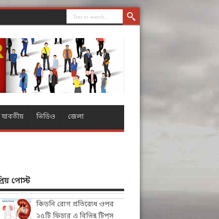
যাবতীয়
ভিডিও
জেলা
িয় পোস্ট
কিডনি রোগ প্রতিরোধ ওপর
১৫টি ফিচার এ বিভিন্ন টিপস