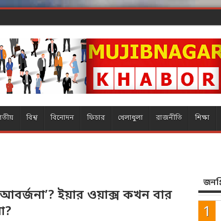
ণ্ডের র
াতীয়
বিশ্ব
বিনোদন
ফিচার
খেলাধুলা
রাজনীতি
শিক্ষা
জনপ্র
বর্জনা’? ইয়ার ওয়াক্স কখন বার
া?