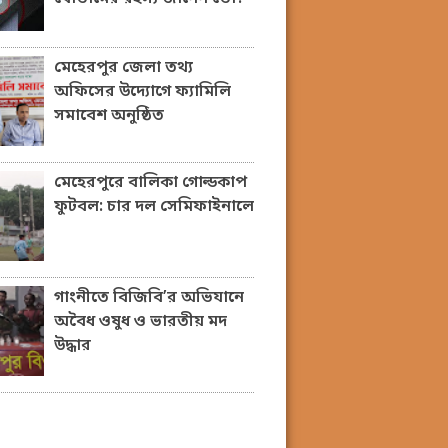
মেহেরপুর জেলা তথ্য
অফিসের উদ্যোগে ফ্যামিলি
সমাবেশ অনুষ্ঠিত
মেহেরপুরে বালিকা গোল্ডকাপ
ফুটবল: চার দল সেমিফাইনালে
গাংনীতে বিজিবি’র অভিযানে
অবৈধ ওষুধ ও ভারতীয় মদ
উদ্ধার