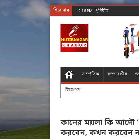
শিরোনাম
পৃথিবীতে উল্কাপাত ও অগ্নপি
2:16 PM
সাম্প্রতিক
সম্পাদকীয়
জ
বিজ্ঞাপন
কানের ময়লা কি আদৌ ‘আ
করবেন, কখন করবেন ন