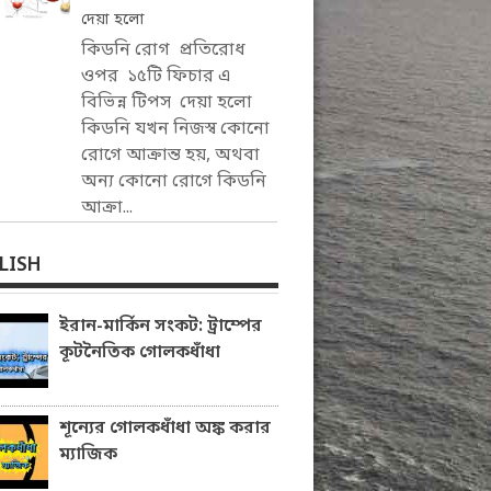
দেয়া হলো
কিডনি রোগ প্রতিরোধ
ওপর ১৫টি ফিচার এ
বিভিন্ন টিপস দেয়া হলো
কিডনি যখন নিজস্ব কোনো
রোগে আক্রান্ত হয়, অথবা
অন্য কোনো রোগে কিডনি
আক্রা...
LISH
ইরান-মার্কিন সংকট: ট্রাম্পের
কূটনৈতিক গোলকধাঁধা
শূন্যের গোলকধাঁধা অঙ্ক করার
ম্যাজিক