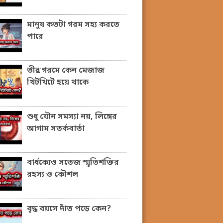
মানুষ কতটা গরম সহ্য করতে
পারে
তীব্র গরমে কেন মেজাজ
খিটখিটে হয়ে থাকে
শুধু যৌন সমস্যা নয়, লিঙ্গের
আগাম সতর্কবার্তা
বার্ধক্যেও সতেজ স্মৃতিশক্তির
রহস্য ও কৌশল
বৃদ্ধ বয়সে দাঁত পড়ে কেন?