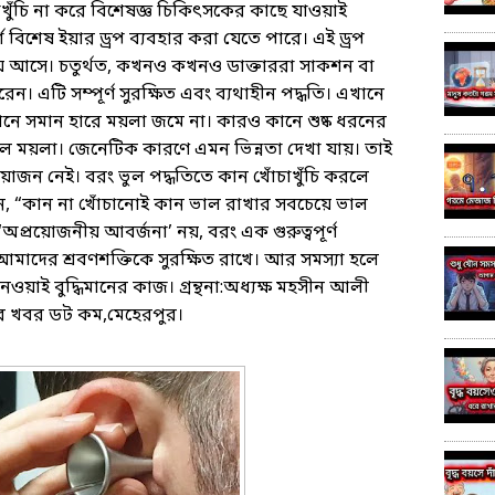
চাখুঁচি না করে বিশেষজ্ঞ চিকিৎসকের কাছে যাওয়াই
বিশেষ ইয়ার ড্রপ ব্যবহার করা যেতে পারে। এই ড্রপ
ে আসে। চতুর্থত, কখনও কখনও ডাক্তাররা সাকশন বা
রেন। এটি সম্পূর্ণ সুরক্ষিত এবং ব্যথাহীন পদ্ধতি। এখানে
নে সমান হারে ময়লা জমে না। কারও কানে শুষ্ক ধরনের
 ময়লা। জেনেটিক কারণে এমন ভিন্নতা দেখা যায়। তাই
্রয়োজন নেই। বরং ভুল পদ্ধতিতে কান খোঁচাখুঁচি করলে
ন, “কান না খোঁচানোই কান ভাল রাখার সবচেয়ে ভাল
রয়োজনীয় আবর্জনা’ নয়, বরং এক গুরুত্বপূর্ণ
টি আমাদের শ্রবণশক্তিকে সুরক্ষিত রাখে। আর সমস্যা হলে
নেওয়াই বুদ্ধিমানের কাজ। গ্রন্থনা:অধ্যক্ষ মহসীন আলী
নগর খবর ডট কম,মেহেরপুর।