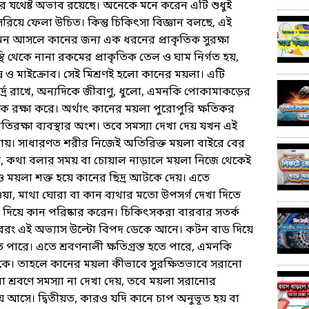
ণার যথেষ্ট অভাব রয়েছে। অনেকে মনে করেন এটি শুধুই
 সরিয়ে ফেলা উচিত। কিন্তু চিকিৎসা বিজ্ঞান বলছে, এই
ন আসলে কানের জন্য এক ধরনের প্রাকৃতিক সুরক্ষা
ন্থি থেকে নানা রকমের প্রাকৃতিক তেল ও ঘাম নির্গত হয়,
োষ ও মাইক্রোব। সেই মিশ্রণই হলো কানের ময়লা। এটি
্র রাখে, অন্যদিকে জীবাণু, ধুলো, এমনকি পোকামাকড়ের
ক্ষা করে। অর্থাৎ কানের ময়লা পুরোপুরি ক্ষতিকর
তিরক্ষা ব্যবস্থার অংশ। তবে সমস্যা দেখা দেয় যখন এই
যায়। সাধারণত শরীর নিজেই অতিরিক্ত ময়লা বাইরে বের
়, কথা বলার সময় বা চোয়াল নাড়ালে ময়লা নিজে থেকেই
ও ময়লা শক্ত হয়ে কানের ছিদ্র আটকে দেয়। এতে
হওয়া, মাথা ঘোরা বা কান ব্যথার মতো উপসর্গ দেখা দিতে
িয়ে কান পরিষ্কার করেন। চিকিৎসকরা বারবার সতর্ক
বরং এই অভ্যাস উল্টো বিপদ ডেকে আনে। কটন বাড দিয়ে
ারে। এতে শ্রবণনালী ক্ষতিগ্রস্ত হতে পারে, এমনকি
াকে। তাহলে কানের ময়লা কীভাবে সুরক্ষিতভাবে সরানো
 বা শ্রবণে সমস্যা না দেখা দেয়, তবে ময়লা সরানোর
ে আসে। দ্বিতীয়ত, কারও যদি কানে চাপ অনুভূত হয় বা