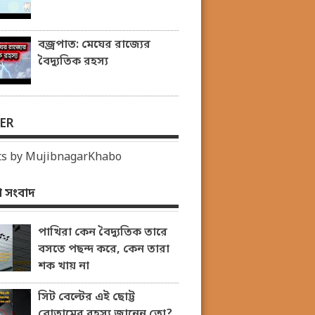
বজ্রপাত: মেঘের রাজ্যের
বৈদ্যুতিক রহস্য
ER
s by MujibnagarKhabo
 সংবাদ
পাখিরা কেন বৈদ্যুতিক তারে
বসতে পছন্দ করে, কেন তারা
শক খায় না
সিট বেল্টের এই ছোট্ট
বোতামের রহস্য জানেন তো?