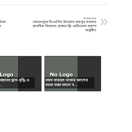
»
Previous
টাকা
মেহেরপুরে বিএনপির উদ্যোগে রায়পুর সরকার
ে
প্রাথমিক বিদ্যালয় প্রাঙ্গনে ফ্রি মেডিকেল ক্যাম্প
অনুষ্ঠিত
নের হ্রাস-বৃদ্ধি ও
বয়স বাড়লে খাবার আগের
..
মতো মজা লাগে ন...