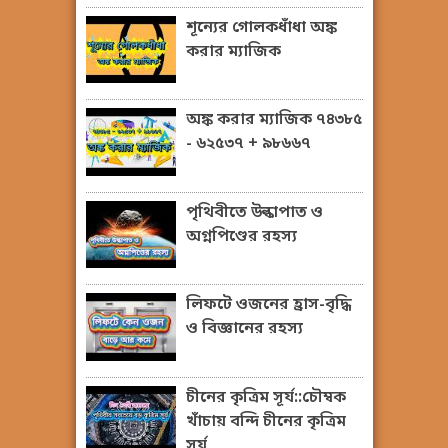
শূন্যের গোলকধাঁধা অঙ্ক
করার ম্যাজিক
অঙ্ক করার ম্যাজিক ৭৪৩৮৫
- ৬২৫৩৭ + ৯৮৬৬৭
পৃথিবীতে উল্কাপাত ও
অগ্নপিণ্ডের রহস্য
লিফটে ওজনের হ্রাস-বৃদ্ধি
ও বিজ্ঞানের রহস্য
চীনের কৃত্রিম সূর্য::চৌম্বক
খাঁচায় বন্দি চীনের কৃত্রিম
সূর্য