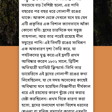
সবচেয়ে বড় বৈশিষ্ট্য হলো, এর পানি
বছরের পর বছর ধরে গোলাপী রঙের
থাকে। আকাশ থেকে দেখলে মনে হয় যেন
এটি প্রকৃতির এক বিশাল ক্যানভাসে আঁকা
কোনো ছবি। হ্রদের চারদিকে ঘন সবুজ
গাছপালা, আর তার পরেই রয়েছে নীল
সমুদ্রের পানি। এই তিনটি রঙের সংমিশ্রণ
এক অসাধারণ দৃশ্য তৈরি করে, যা
পর্যটকদের মুগ্ধ করে। ​এই হ্রদটি প্রথম
আবিষ্কার করেন ১৮০২ সালে, ব্রিটিশ
অভিযাত্রী ম্যাথিউ ফ্লিন্ডার্স। তিনি তার
ডায়েরিতে এই হ্রদের গোলাপী রঙের কথা
লিখেছিলেন, যা সে সময় অনেকের কাছেই
অবিশ্বাস্য মনে হয়েছিল। ​বিজ্ঞানীরা দীর্ঘকাল
ধরে এই রহস্যের কারণ খুঁজে বের করার
চেষ্টা করছিলেন। প্রথম দিকে ধারণা করা
হতো, হ্রদের তলদেশে থাকা বিশেষ ধরনের
শেওলা বা খনিজ পদার্থের কারণে এমনটা