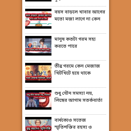
বয়স বাড়লে খাবার আগের
মতো মজা লাগে না কেন
মানুষ কতটা গরম সহ্য
করতে পারে
তীব্র গরমে কেন মেজাজ
খিটখিটে হয়ে থাকে
শুধু যৌন সমস্যা নয়,
লিঙ্গের আগাম সতর্কবার্তা
বার্ধক্যেও সতেজ
স্মৃতিশক্তির রহস্য ও