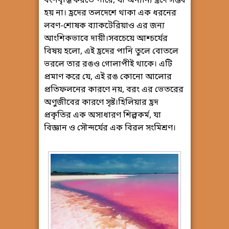
বংশবৃদ্ধি করতে পারে, যা অন্যান্য হ্রদে সম্ভব
হয় না। হ্রদের তলদেশে থাকা এক ধরনের
লবণ-শোষক ব্যাকটেরিয়াও এর জন্য
আংশিকভাবে দায়ী। ​সবচেয়ে আশ্চর্যের
বিষয় হলো, এই হ্রদের পানি তুলে বোতলে
ভরলে তার রঙও গোলাপীই থাকে। এটি
প্রমাণ করে যে, এই রঙ কোনো আলোর
প্রতিফলনের কারণে নয়, বরং এর ভেতরের
অণুজীবের কারণে সৃষ্ট। ​হিলিয়ার হ্রদ
প্রকৃতির এক অসাধারণ শিল্পকর্ম, যা
বিজ্ঞান ও সৌন্দর্যের এক বিরল সংমিশ্রণ।