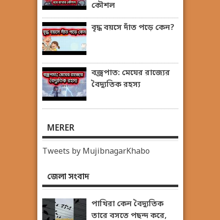
কৌশল
বৃদ্ধ বয়সে দাঁত পড়ে কেন?
বজ্রপাত: মেঘের রাজ্যের
বৈদ্যুতিক রহস্য
MERER
Tweets by MujibnagarKhabo
জেলা সংবাদ
পাখিরা কেন বৈদ্যুতিক
তারে বসতে পছন্দ করে,