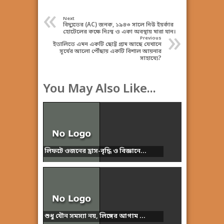
«
Next
বিদ্যুতের (AC) জনক, ১৯৪৩ সালে নিউ ইয়র্কার
»
হোটেলের কক্ষে নিঃস্ব ও একা অবস্থায় মারা যান।
Previous
ইতালিতে এমন একটি ছোট্ট গ্রাম আছে যেখানে
সূর্যের আলো পৌঁছায় একটি বিশাল আয়নার
সাহায্যে?
You May Also Like...
লিফটে ওজনের হ্রাস-বৃদ্ধি ও বিজ্ঞানে...
শুধু যৌন সমস্যা নয়, লিঙ্গের আগাম ...