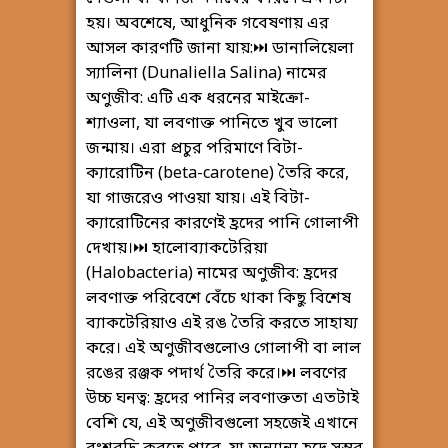
হয়। অবশেষে, আধুনিক গবেষণায় এর
আসল কারণটি জানা যায়: ​ ⏭️ ডানালিয়েলা
স্যালিনা (Dunaliella Salina) নামের
অণুজীব: এটি এক ধরনের মাইক্রো-
শ্যাওলা, যা লবণাক্ত পানিতে খুব ভালো
জন্মায়। এরা প্রচুর পরিমাণে বিটা-
ক্যারোটিন (beta-carotene) তৈরি করে,
যা গাজরেও পাওয়া যায়। এই বিটা-
ক্যারোটিনের কারণেই হ্রদের পানি গোলাপী
দেখায়। ​⏭️ হালোব্যাকটেরিয়া
(Halobacteria) নামের অণুজীব: হ্রদের
লবণাক্ত পরিবেশে বেঁচে থাকা কিছু বিশেষ
ব্যাকটেরিয়াও এই রঙ তৈরি করতে সাহায্য
করে। এই অণুজীবগুলোও গোলাপী বা লাল
রঙের রঞ্জক পদার্থ তৈরি করে। ​⏭️ লবণের
উচ্চ ঘনত্ব: হ্রদের পানির লবণাক্ততা এতটাই
বেশি যে, এই অণুজীবগুলো সহজেই এখানে