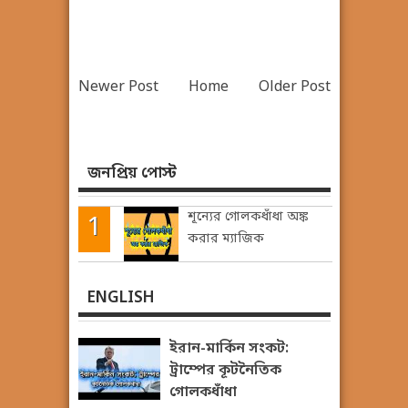
Newer Post
Home
Older Post
জনপ্রিয় পোস্ট
শূন্যের গোলকধাঁধা অঙ্ক
করার ম্যাজিক
ENGLISH
ইরান-মার্কিন সংকট:
ট্রাম্পের কূটনৈতিক
গোলকধাঁধা