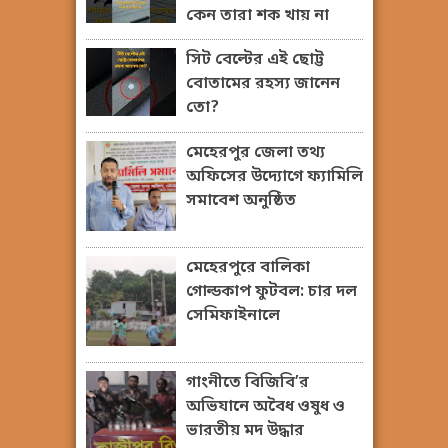
কেন তারা শক খায় না
সিট বেল্টের এই ছোট্ট
বোতামের রহস্য জানেন
তো?
মেহেরপুর জেলা তথ্য
অফিসের উদ্যোগে ফ্যামিলি
সমাবেশ অনুষ্ঠিত
মেহেরপুরে বালিকা
গোল্ডকাপ ফুটবল: চার দল
সেমিফাইনালে
গাংনীতে বিজিবি’র
অভিযানে অবৈধ ওষুধ ও
ভারতীয় মদ উদ্ধার