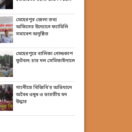
মেহেরপুর জেলা তথ্য
অফিসের উদ্যোগে ফ্যামিলি
সমাবেশ অনুষ্ঠিত
মেহেরপুরে বালিকা গোল্ডকাপ
ফুটবল: চার দল সেমিফাইনালে
গাংনীতে বিজিবি’র অভিযানে
অবৈধ ওষুধ ও ভারতীয় মদ
উদ্ধার