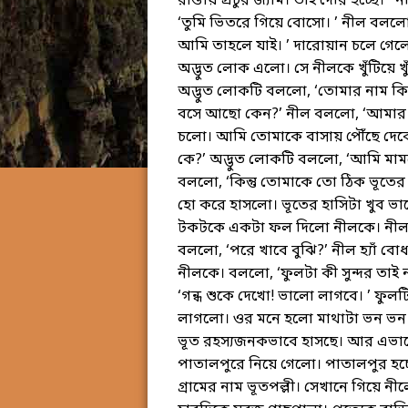
রাস্তায় প্রচুর জ্যাম। তাই দেরি হচ্ছে।
‘তুমি ভিতরে গিয়ে বোসো। ’ নীল বলল
আমি তাহলে যাই। ’ দারোয়ান চলে গে
অদ্ভুত লোক এলো। সে নীলকে খুঁটিয়ে
অদ্ভুত লোকটি বললো, ‘তোমার নাম কি
বসে আছো কেন?’ নীল বললো, ‘আমার আব
চলো। আমি তোমাকে বাসায় পৌঁছে দেবো
কে?’ অদ্ভুত লোকটি বললো, ‘আমি মাম
বললো, ‘কিন্তু তোমাকে তো ঠিক ভূতের
হো করে হাসলো। ভূতের হাসিটা খুব ভ
টকটকে একটা ফল দিলো নীলকে। নীল 
বললো, ‘পরে খাবে বুঝি?’ নীল হ্যাঁ
নীলকে। বললো, ‘ফুলটা কী সুন্দর তাই না
‘গন্ধ শুকে দেখো! ভালো লাগবে। ’ ফু
লাগলো। ওর মনে হলো মাথাটা ভন ভন 
ভূত রহস্যজনকভাবে হাসছে। আর এভাবে
পাতালপুরে নিয়ে গেলো। পাতালপুর হচ্
গ্রামের নাম ভূতপল্লী। সেখানে গিয়ে নী