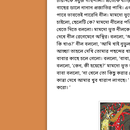
চারদিকে সবুজ গাছপালা। প্রত্যেক বাড়
গাছের ডালে নানান প্রজাতির পাখি। এক
পাবে ভাবতেই পারেনি নীল। মামদো ভূ
চাইলো, ছেলেটি কে? মামদো নীলের পরি
খেতে দিতে বললো। মামদো ভূত নীলকে 
দেখে নীল রেগেমেগে অস্থির। বললো, ‘
কি খাও?’ নীল বললো, ‘আমি খাই নুডুলস
আচ্ছা! তাহলে দেখি তোমার পছন্দের খ
বাবার কাছে চলে গেলো। বললো, ‘বাবা,
বললো, ‘কেন, কী হয়েছে?’ মামদো ভূত
বাবা বললো, ‘না খেলে তো কিছু করার ন
কান্না দেখে আমার খুব খারাপ লাগছে। ’
করো। ’