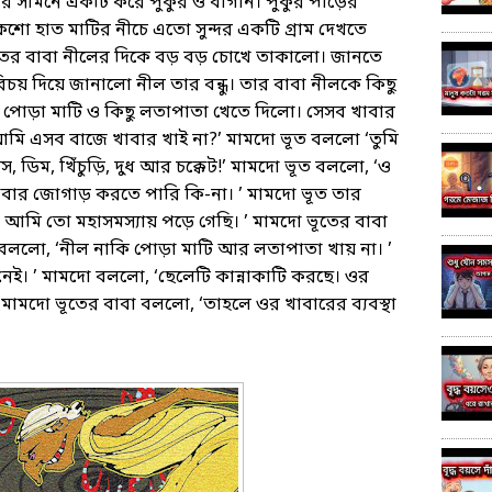
ির সামনে একটি করে পুকুর ও বাগান। পুকুর পাড়ের
শো হাত মাটির নীচে এতো সুন্দর একটি গ্রাম দেখতে
তের বাবা নীলের দিকে বড় বড় চোখে তাকালো। জানতে
চয় দিয়ে জানালো নীল তার বন্ধু। তার বাবা নীলকে কিছু
পোড়া মাটি ও কিছু লতাপাতা খেতে দিলো। সেসব খাবার
আমি এসব বাজে খাবার খাই না?’ মামদো ভূত বললো ‘তুমি
, ডিম, খিঁচুড়ি, দুধ আর চক্কেট!’ মামদো ভূত বললো, ‘ও
াবার জোগাড় করতে পারি কি-না। ’ মামদো ভূত তার
 আমি তো মহাসমস্যায় পড়ে গেছি। ’ মামদো ভূতের বাবা
 বললো, ‘নীল নাকি পোড়া মাটি আর লতাপাতা খায় না। ’
েই। ’ মামদো বললো, ‘ছেলেটি কান্নাকাটি করছে। ওর
 মামদো ভূতের বাবা বললো, ‘তাহলে ওর খাবারের ব্যবস্থা