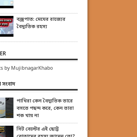
বজ্রপাত: মেঘের রাজ্যের
বৈদ্যুতিক রহস্য
ER
s by MujibnagarKhabo
 সংবাদ
পাখিরা কেন বৈদ্যুতিক তারে
বসতে পছন্দ করে, কেন তারা
শক খায় না
সিট বেল্টের এই ছোট্ট
বোতামের রহস্য জানেন তো?