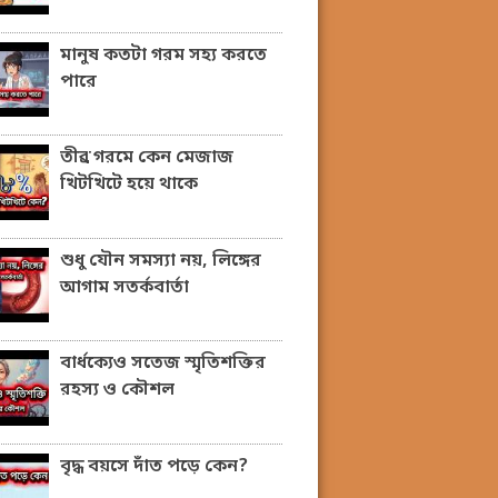
মানুষ কতটা গরম সহ্য করতে
পারে
তীব্র গরমে কেন মেজাজ
খিটখিটে হয়ে থাকে
শুধু যৌন সমস্যা নয়, লিঙ্গের
আগাম সতর্কবার্তা
বার্ধক্যেও সতেজ স্মৃতিশক্তির
রহস্য ও কৌশল
বৃদ্ধ বয়সে দাঁত পড়ে কেন?