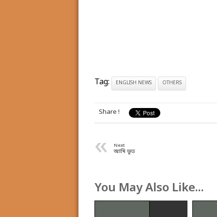
Tag:
ENGLISH NEWS
OTHERS
Share !
«
Next
আমি ভূত
You May Also Like...