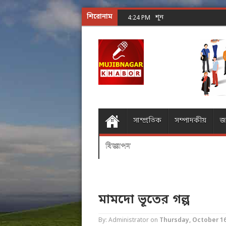
শিরোনাম
শূন্যের গোলকধাঁধা অঙ্ক কর
4:24 PM
সাম্প্রতিক
সম্পাদকীয়
জ
বিজ্ঞাপন
মামদো ভূতের গল্প
By: Administrator
on
Thursday, October 16