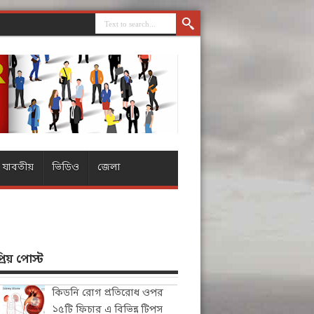
যাবতীয়
ভিডিও
জেলা
িয় পোস্ট
কিডনি রোগ প্রতিরোধ ওপর
১৫টি ফিচার এ বিভিন্ন টিপস