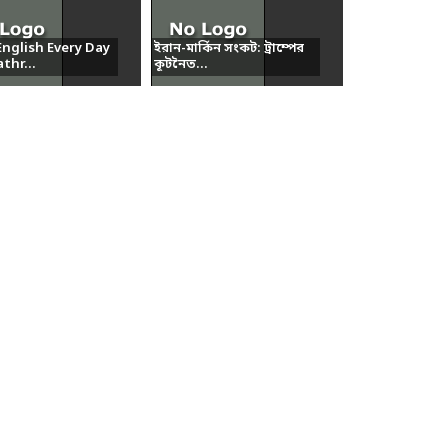
nglish Every Day
ইরান-মার্কিন সংকট: ট্রাম্পের
thr...
কূটনৈত...