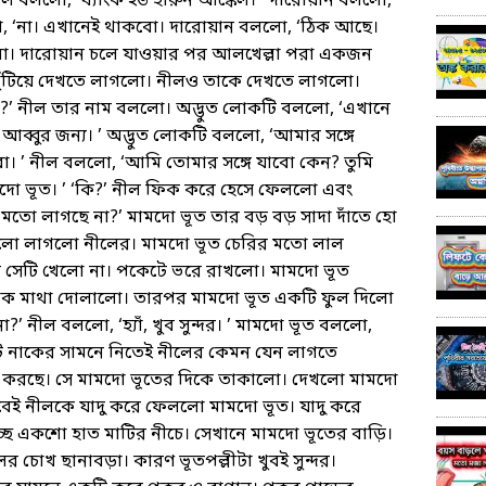
 ’ নীল বললো, ‘থ্যাংক ইউ হারুন আঙ্কেল। ’ দারোয়ান বললো,
ো, ‘না। এখানেই থাকবো। দারোয়ান বললো, ‘ঠিক আছে।
লো। দারোয়ান চলে যাওয়ার পর আলখেল্লা পরা একজন
 খুঁটিয়ে দেখতে লাগলো। নীলও তাকে দেখতে লাগলো।
?’ নীল তার নাম বললো। অদ্ভুত লোকটি বললো, ‘এখানে
্বুর জন্য। ’ অদ্ভুত লোকটি বললো, ‘আমার সঙ্গে
। ’ নীল বললো, ‘আমি তোমার সঙ্গে যাবো কেন? তুমি
দো ভূত। ’ ‘কি?’ নীল ফিক করে হেসে ফেললো এবং
 মতো লাগছে না?’ মামদো ভূত তার বড় বড় সাদা দাঁতে হো
ালো লাগলো নীলের। মামদো ভূত চেরির মতো লাল
সেটি খেলো না। পকেটে ভরে রাখলো। মামদো ভূত
 বোধক মাথা দোলালো। তারপর মামদো ভূত একটি ফুল দিলো
?’ নীল বললো, ‘হ্যাঁ, খুব সুন্দর। ’ মামদো ভূত বললো,
লটি নাকের সামনে নিতেই নীলের কেমন যেন লাগতে
করছে। সে মামদো ভ‍ূতের দিকে তাকালো। দেখলো মামদো
ই নীলকে যাদু করে ফেললো মামদো ভূত। যাদু করে
ছে একশো হাত মাটির নীচে। সেখানে মামদো ভূতের বাড়ি।
লের চোখ ছানাবড়া। কারণ ভূতপল্লীটা খুবই সুন্দর।