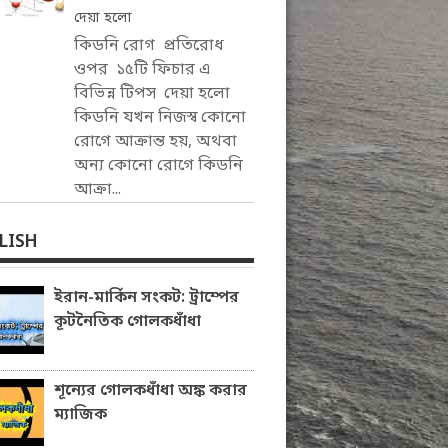
দেয়া হলো
কিডনি রোগ প্রতিরোধ
ওপর ১৫টি ফিচার এ
বিভিন্ন টিপস দেয়া হলো
কিডনি যখন নিজস্ব কোনো
রোগে আক্রান্ত হয়, অথবা
অন্য কোনো রোগে কিডনি
আক্রা...
LISH
ইরান-মার্কিন সংকট: ট্রাম্পের
কূটনৈতিক গোলকধাঁধা
শূন্যের গোলকধাঁধা অঙ্ক করার
ম্যাজিক