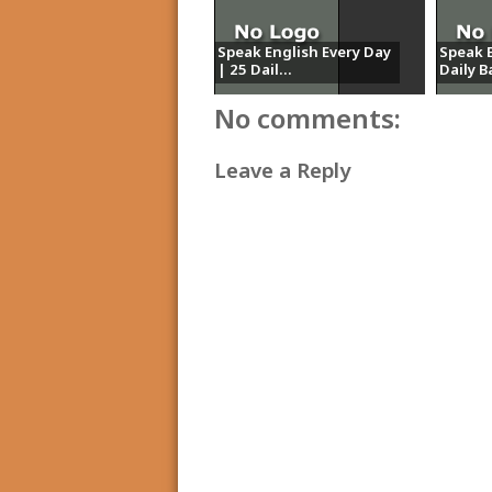
Speak English Every Day
Speak E
| 25 Dail...
Daily Ba
No comments:
Leave a Reply