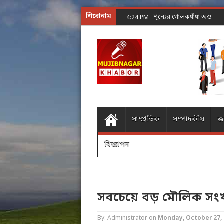
শিরোনাম
শূন্যের গোলকধাঁধা অঙ্ক কর
4:24 PM
সাম্প্রতিক
সম্পাদকীয়
জ
বিজ্ঞাপন
সবচেয়ে বড় মৌলিক সংখ্য
By: Administrator
on
Monday, October 27, 