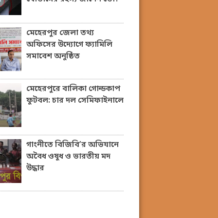
মেহেরপুর জেলা তথ্য
অফিসের উদ্যোগে ফ্যামিলি
সমাবেশ অনুষ্ঠিত
মেহেরপুরে বালিকা গোল্ডকাপ
ফুটবল: চার দল সেমিফাইনালে
গাংনীতে বিজিবি’র অভিযানে
অবৈধ ওষুধ ও ভারতীয় মদ
উদ্ধার