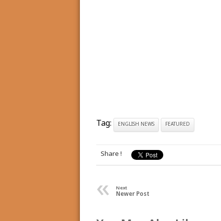
Tag:
ENGLISH NEWS
FEATURED
Share !
«
Next
Newer Post