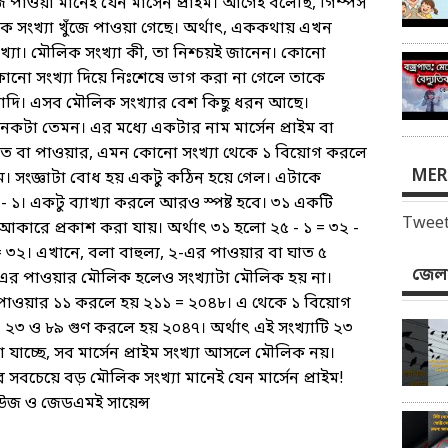
ে পাওয়া মানেই যেন মার্সেন প্রাইম। আগেই বলেছি, গিম্পস
ক সংখ্যা খুঁজে পাওয়া গেছে। অর্থাৎ, এককথায় এখন
খ্যা। মৌলিক সংখ্যা কী, তা নিশ্চয়ই জানেন। কোনো
কোনো সংখ্যা দিয়ে নিঃশেষে ভাগ করা না গেলে তাকে
্যাদি। এসব মৌলিক সংখ্যার বেশ কিছু ধরন আছে।
নেকটা তেমন। এর মধ্যে একটার নাম মার্সেন প্রাইম বা
ঘাত বা পাওয়ার, এমন কোনো সংখ্যা থেকে ১ বিয়োগ করলে
MER
রাইম। সংজ্ঞাটা বোধ হয় একটু কঠিন হয়ে গেল। এটাকে
১। একটু ব্যাখ্যা করলে আরও স্পষ্ট হবে। ৩১ একটি
Tweet
আকারে প্রকাশ করা যায়। অর্থাৎ ৩১ হলো ২৫ - ১ = ৩২ -
= ৩২। এখানে, বলা বাহুল্য, ২-এর পাওয়ার বা ঘাত ৫
জেলা
এর পাওয়ার মৌলিক হলেও সংখ্যাটা মৌলিক হয় না।
 পাওয়ার ১১ করলে হয় ২১১ = ২০৪৮। এ থেকে ১ বিয়োগ
 ২৩ ও ৮৯ গুণ করলে হয় ২০৪৭। অর্থাৎ এই সংখ্যাটি ২৩
 যাচ্ছে, সব মার্সেন প্রাইম সংখ্যা আসলে মৌলিক নয়।
সবচেয়ে বড় মৌলিক সংখ্যা মানেই যেন মার্সেন প্রাইম!
নিউজ ও জেডএমই সায়েন্স