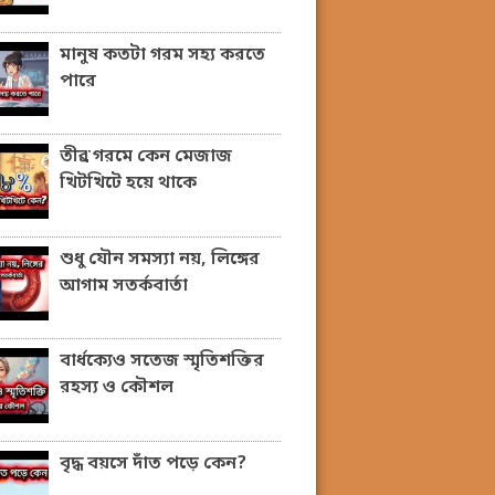
মানুষ কতটা গরম সহ্য করতে
পারে
তীব্র গরমে কেন মেজাজ
খিটখিটে হয়ে থাকে
শুধু যৌন সমস্যা নয়, লিঙ্গের
আগাম সতর্কবার্তা
বার্ধক্যেও সতেজ স্মৃতিশক্তির
রহস্য ও কৌশল
বৃদ্ধ বয়সে দাঁত পড়ে কেন?