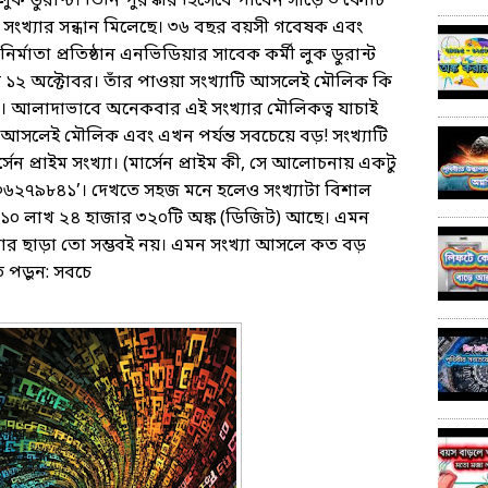
লুক ডুরান্ট। তিনি পুরস্কার হিসেবে পাবেন সাড়ে ৩ কোটি
 সংখ্যার সন্ধান মিলেছে। ৩৬ বছর বয়সী গবেষক এবং
নির্মাতা প্রতিষ্ঠান এনভিডিয়ার সাবেক কর্মী লুক ডুরান্ট
ত ১২ অক্টোবর। তাঁর পাওয়া সংখ্যাটি আসলেই মৌলিক কি
বর। আলাদাভাবে অনেকবার এই সংখ্যার মৌলিকত্ব যাচাই
া আসলেই মৌলিক এবং এখন পর্যন্ত সবচেয়ে বড়! সংখ্যাটি
 প্রাইম সংখ্যা। (মার্সেন প্রাইম কী, সে আলোচনায় একটু
৬২৭৯৮৪১’। দেখতে সহজ মনে হলেও সংখ্যাটা বিশাল
 ১০ লাখ ২৪ হাজার ৩২০টি অঙ্ক (ডিজিট) আছে। এমন
উটার ছাড়া তো সম্ভবই নয়। এমন সংখ্যা আসলে কত বড়
ে পড়ুন: সবচে