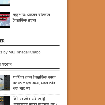
বজ্রপাত: মেঘের রাজ্যের
বৈদ্যুতিক রহস্য
ER
s by MujibnagarKhabo
 সংবাদ
পাখিরা কেন বৈদ্যুতিক তারে
বসতে পছন্দ করে, কেন তারা
শক খায় না
সিট বেল্টের এই ছোট্ট
বোতামের রহস্য জানেন তো?