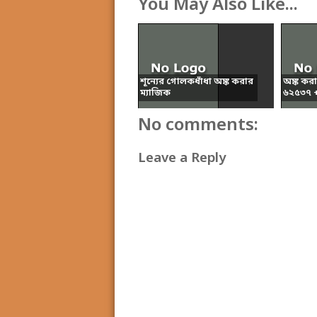
You May Also Like...
শূন্যের গোলকধাঁধা অঙ্ক করার
অঙ্ক কর
ম্যাজিক
৬২৫৩৭ + 
No comments:
Leave a Reply