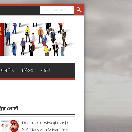
যাবতীয়
ভিডিও
জেলা
িয় পোস্ট
কিডনি রোগ প্রতিরোধ ওপর
১৫টি ফিচার এ বিভিন্ন টিপস