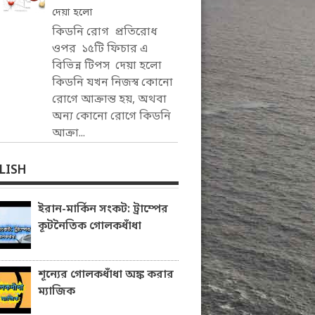
দেয়া হলো
কিডনি রোগ প্রতিরোধ
ওপর ১৫টি ফিচার এ
বিভিন্ন টিপস দেয়া হলো
কিডনি যখন নিজস্ব কোনো
রোগে আক্রান্ত হয়, অথবা
অন্য কোনো রোগে কিডনি
আক্রা...
LISH
ইরান-মার্কিন সংকট: ট্রাম্পের
কূটনৈতিক গোলকধাঁধা
শূন্যের গোলকধাঁধা অঙ্ক করার
ম্যাজিক