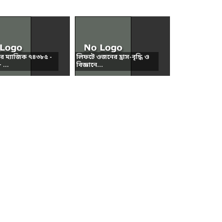
ার ম্যাজিক ৭৪৩৮৫ -
লিফটে ওজনের হ্রাস-বৃদ্ধি ও
...
বিজ্ঞানে...